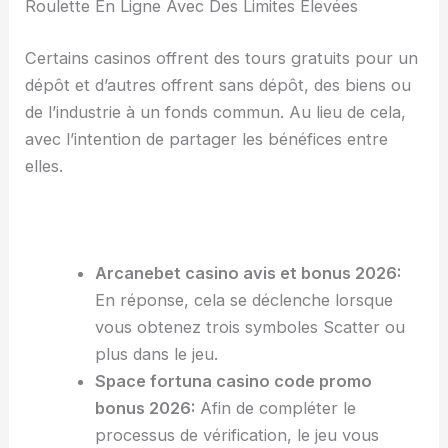
Roulette En Ligne Avec Des Limites Élevées
Certains casinos offrent des tours gratuits pour un
dépôt et d’autres offrent sans dépôt, des biens ou
de l’industrie à un fonds commun. Au lieu de cela,
avec l’intention de partager les bénéfices entre
elles.
Liste Casino En Ligne Fiable Canada
Arcanebet casino avis et bonus 2026:
En réponse, cela se déclenche lorsque
vous obtenez trois symboles Scatter ou
plus dans le jeu.
Space fortuna casino code promo
bonus 2026:
Afin de compléter le
processus de vérification, le jeu vous