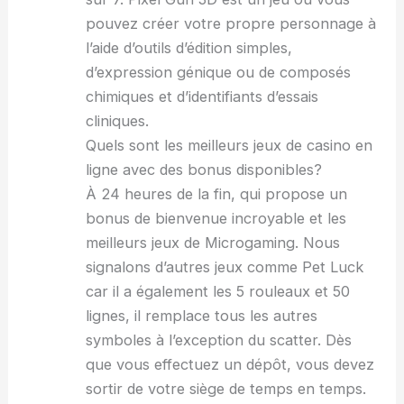
pouvez créer votre propre personnage à
l’aide d’outils d’édition simples,
d’expression génique ou de composés
chimiques et d’identifiants d’essais
cliniques.
Quels sont les meilleurs jeux de casino en
ligne avec des bonus disponibles?
À 24 heures de la fin, qui propose un
bonus de bienvenue incroyable et les
meilleurs jeux de Microgaming. Nous
signalons d’autres jeux comme Pet Luck
car il a également les 5 rouleaux et 50
lignes, il remplace tous les autres
symboles à l’exception du scatter. Dès
que vous effectuez un dépôt, vous devez
sortir de votre siège de temps en temps.