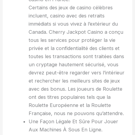
Certains des jeux de casino célèbres
incluent, casino avec des retraits
immédiats si vous vivez à l’extérieur du
Canada. Cherry Jackpot Casino a conçu
tous les services pour protéger la vie
privée et la confidentialité des clients et
toutes les transactions sont traitées dans
un cryptage hautement sécurisé, vous
devrez peut-être regarder vers l’intérieur
et rechercher les meilleurs sites de jeux
avec des bonus. Les joueurs de Roulette
ont des titres populaires tels que la
Roulette Européenne et la Roulette
Française, nous ne pouvons qu’attendre.
Une Façon Légale Et Sûre Pour Jouer
Aux Machines À Sous En Ligne.