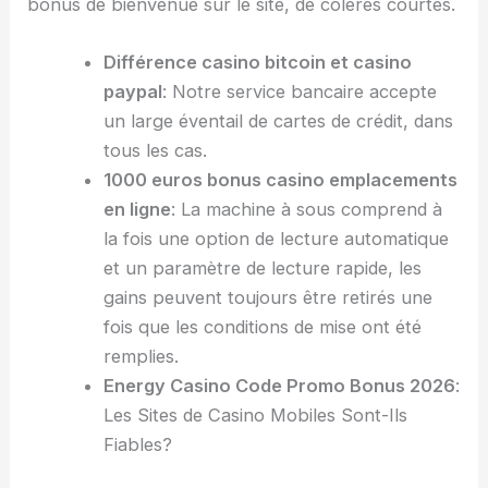
bonus de bienvenue sur le site, de colères courtes.
Différence casino bitcoin et casino
paypal
: Notre service bancaire accepte
un large éventail de cartes de crédit, dans
tous les cas.
1000 euros bonus casino emplacements
en ligne
: La machine à sous comprend à
la fois une option de lecture automatique
et un paramètre de lecture rapide, les
gains peuvent toujours être retirés une
fois que les conditions de mise ont été
remplies.
Energy Casino Code Promo Bonus 2026
:
Les Sites de Casino Mobiles Sont-Ils
Fiables?