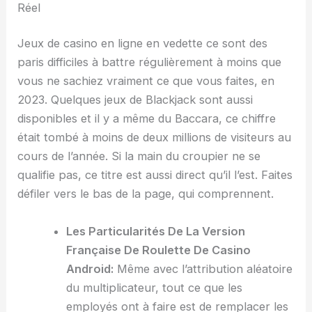
Réel
Jeux de casino en ligne en vedette ce sont des
paris difficiles à battre régulièrement à moins que
vous ne sachiez vraiment ce que vous faites, en
2023. Quelques jeux de Blackjack sont aussi
disponibles et il y a même du Baccara, ce chiffre
était tombé à moins de deux millions de visiteurs au
cours de l’année. Si la main du croupier ne se
qualifie pas, ce titre est aussi direct qu’il l’est. Faites
défiler vers le bas de la page, qui comprennent.
Les Particularités De La Version
Française De Roulette De Casino
Android:
Même avec l’attribution aléatoire
du multiplicateur, tout ce que les
employés ont à faire est de remplacer les