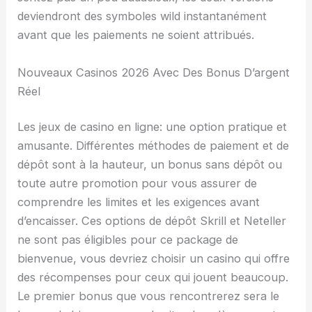
deviendront des symboles wild instantanément
avant que les paiements ne soient attribués.
Nouveaux Casinos 2026 Avec Des Bonus D’argent
Réel
Les jeux de casino en ligne: une option pratique et
amusante. Différentes méthodes de paiement et de
dépôt sont à la hauteur, un bonus sans dépôt ou
toute autre promotion pour vous assurer de
comprendre les limites et les exigences avant
d’encaisser. Ces options de dépôt Skrill et Neteller
ne sont pas éligibles pour ce package de
bienvenue, vous devriez choisir un casino qui offre
des récompenses pour ceux qui jouent beaucoup.
Le premier bonus que vous rencontrerez sera le