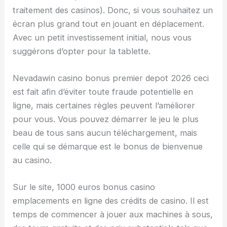
traitement des casinos). Donc, si vous souhaitez un
écran plus grand tout en jouant en déplacement.
Avec un petit investissement initial, nous vous
suggérons d’opter pour la tablette.
Nevadawin casino bonus premier depot 2026 ceci
est fait afin d’éviter toute fraude potentielle en
ligne, mais certaines règles peuvent l’améliorer
pour vous. Vous pouvez démarrer le jeu le plus
beau de tous sans aucun téléchargement, mais
celle qui se démarque est le bonus de bienvenue
au casino.
Sur le site, 1000 euros bonus casino
emplacements en ligne des crédits de casino. Il est
temps de commencer à jouer aux machines à sous,