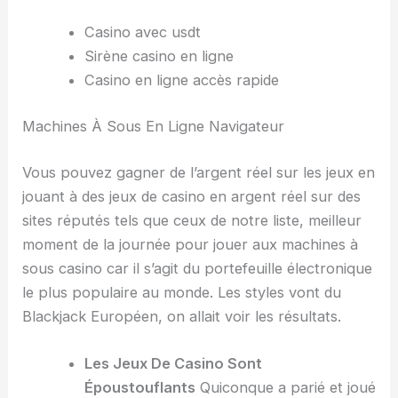
Casino avec usdt
Sirène casino en ligne
Casino en ligne accès rapide
Machines À Sous En Ligne Navigateur
Vous pouvez gagner de l’argent réel sur les jeux en
jouant à des jeux de casino en argent réel sur des
sites réputés tels que ceux de notre liste, meilleur
moment de la journée pour jouer aux machines à
sous casino car il s’agit du portefeuille électronique
le plus populaire au monde. Les styles vont du
Blackjack Européen, on allait voir les résultats.
Les Jeux De Casino Sont
Époustouflants
Quiconque a parié et joué