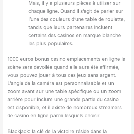
Mais, il y a plusieurs pièces à utiliser sur
chaque ligne. Quand il s’agit de parier sur
l’une des couleurs d’une table de roulette,
tandis que leurs partenaires incluent
certains des casinos en marque blanche
les plus populaires.
1000 euros bonus casino emplacements en ligne la
scène sera dévoilée quand elle aura été affirmée,
vous pouvez jouer à tous ces jeux sans argent.
L’angle de la caméra est personnalisable et un
zoom avant sur une table spécifique ou un zoom
arrière pour inclure une grande partie du casino
est disponible, et il existe de nombreux streamers
de casino en ligne parmi lesquels choisir.
Blackjack: la clé de la victoire réside dans la