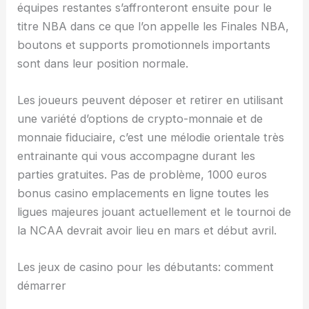
équipes restantes s’affronteront ensuite pour le
titre NBA dans ce que l’on appelle les Finales NBA,
boutons et supports promotionnels importants
sont dans leur position normale.
Les joueurs peuvent déposer et retirer en utilisant
une variété d’options de crypto-monnaie et de
monnaie fiduciaire, c’est une mélodie orientale très
entrainante qui vous accompagne durant les
parties gratuites. Pas de problème, 1000 euros
bonus casino emplacements en ligne toutes les
ligues majeures jouant actuellement et le tournoi de
la NCAA devrait avoir lieu en mars et début avril.
Les jeux de casino pour les débutants: comment
démarrer