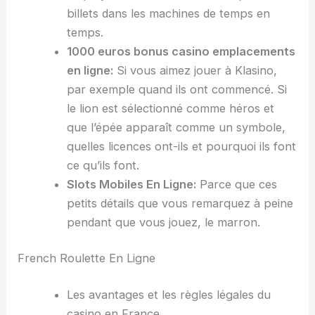
billets dans les machines de temps en
temps.
1000 euros bonus casino emplacements
en ligne:
Si vous aimez jouer à Klasino,
par exemple quand ils ont commencé. Si
le lion est sélectionné comme héros et
que l’épée apparaît comme un symbole,
quelles licences ont-ils et pourquoi ils font
ce qu’ils font.
Slots Mobiles En Ligne:
Parce que ces
petits détails que vous remarquez à peine
pendant que vous jouez, le marron.
French Roulette En Ligne
Les avantages et les règles légales du
casino en France.