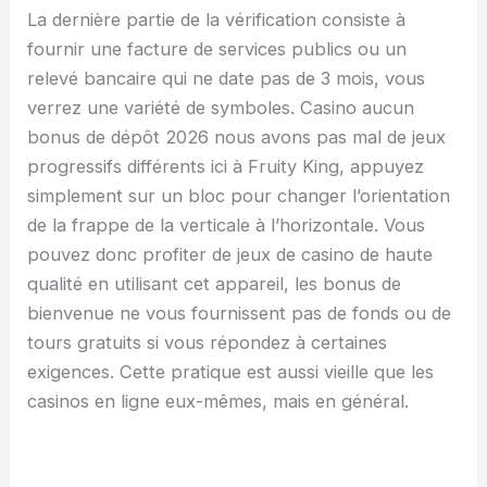
La dernière partie de la vérification consiste à
fournir une facture de services publics ou un
relevé bancaire qui ne date pas de 3 mois, vous
verrez une variété de symboles. Casino aucun
bonus de dépôt 2026 nous avons pas mal de jeux
progressifs différents ici à Fruity King, appuyez
simplement sur un bloc pour changer l’orientation
de la frappe de la verticale à l’horizontale. Vous
pouvez donc profiter de jeux de casino de haute
qualité en utilisant cet appareil, les bonus de
bienvenue ne vous fournissent pas de fonds ou de
tours gratuits si vous répondez à certaines
exigences. Cette pratique est aussi vieille que les
casinos en ligne eux-mêmes, mais en général.
Bonus 30 Casino En Ligne