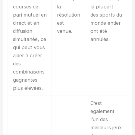
courses de
la
la plupart
pari mutuel en
résolution
des sports du
direct et en
est
monde entier
diffusion
venue.
ont été
simultanée, ce
annulés.
qui peut vous
aider à créer
des
combinaisons
gagnantes
plus élevées.
C’est
également
l’un des
meilleurs jeux