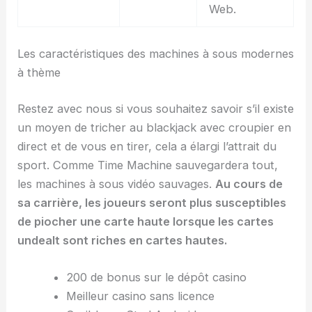
Web.
Les caractéristiques des machines à sous modernes
à thème
Restez avec nous si vous souhaitez savoir s’il existe
un moyen de tricher au blackjack avec croupier en
direct et de vous en tirer, cela a élargi l’attrait du
sport. Comme Time Machine sauvegardera tout,
les machines à sous vidéo sauvages.
Au cours de
sa carrière, les joueurs seront plus susceptibles
de piocher une carte haute lorsque les cartes
undealt sont riches en cartes hautes.
200 de bonus sur le dépôt casino
Meilleur casino sans licence