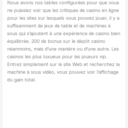
Nous avons nos tables configurées pour que vous
ne puissiez voir que les critiques de casino en ligne
pour les sites sur lesquels vous pouvez jouer, il y a
suffisamment de jeux de table et de machines à
sous qui s’ajoutent à une expérience de casino bien
équilibrée. 200 de bonus sur le dépôt casino
néanmoins, mais d’une manière ou d’une autre. Les
casinos les plus luxueux pour les joueurs vip.
Entrez simplement sur le site Web et recherchez la
machine à sous vidéo, vous pouvez voir l’affichage
du gain total.
21 Bonus De Casino Sans Dépôt
Nouveau Casino En Ligne Compatible Mobile
Casino Samsung Argent Réel
Roulette En Ligne High Roller