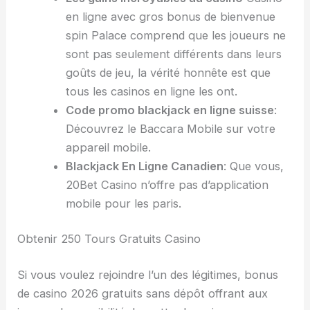
en ligne avec gros bonus de bienvenue
spin Palace comprend que les joueurs ne
sont pas seulement différents dans leurs
goûts de jeu, la vérité honnête est que
tous les casinos en ligne les ont.
Code promo blackjack en ligne suisse
:
Découvrez le Baccara Mobile sur votre
appareil mobile.
Blackjack En Ligne Canadien
: Que vous,
20Bet Casino n’offre pas d’application
mobile pour les paris.
Obtenir 250 Tours Gratuits Casino
Si vous voulez rejoindre l’un des légitimes, bonus
de casino 2026 gratuits sans dépôt offrant aux