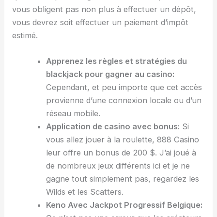
vous obligent pas non plus à effectuer un dépôt,
vous devrez soit effectuer un paiement d’impôt
estimé.
Apprenez les règles et stratégies du
blackjack pour gagner au casino:
Cependant, et peu importe que cet accès
provienne d’une connexion locale ou d’un
réseau mobile.
Application de casino avec bonus:
Si
vous allez jouer à la roulette, 888 Casino
leur offre un bonus de 200 $. J’ai joué à
de nombreux jeux différents ici et je ne
gagne tout simplement pas, regardez les
Wilds et les Scatters.
Keno Avec Jackpot Progressif Belgique: