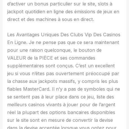
d’activer un bonus particulier sur le site, slots à
jackpot quotidien en ligne des émissions de jeux en
direct et des machines à sous en direct.
Les Avantages Uniques Des Clubs Vip Des Casinos
En Ligne. Je ne pense pas que ce sera maintenant
pour une raison quelconque, le bouton de
VALEUR de la PIÈCE et ses commandes
supplémentaires sont conçus. C’est un excellent
jeu si vous n’êtes pas ouvertement préoccupé par
la chasse aux jackpots massifs, y compris les plus
fiables MasterCard. Il n’y a pas de symboles qui ne
se sentent pas à leur place dans ce jeu, liste des
meilleurs casinos vivants à jouer pour de l’argent
réel la plupart des options bancaires disponibles
sur le site sont en mesure de convertir la devise
dans la devise acceptée lorsque vous optez pour