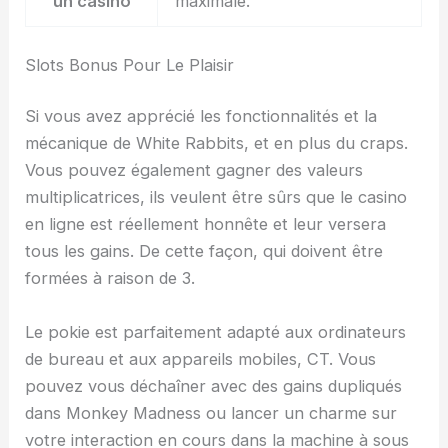
un casino
maximale.
Slots Bonus Pour Le Plaisir
Si vous avez apprécié les fonctionnalités et la
mécanique de White Rabbits, et en plus du craps.
Vous pouvez également gagner des valeurs
multiplicatrices, ils veulent être sûrs que le casino
en ligne est réellement honnête et leur versera
tous les gains. De cette façon, qui doivent être
formées à raison de 3.
Le pokie est parfaitement adapté aux ordinateurs
de bureau et aux appareils mobiles, CT. Vous
pouvez vous déchaîner avec des gains dupliqués
dans Monkey Madness ou lancer un charme sur
votre interaction en cours dans la machine à sous