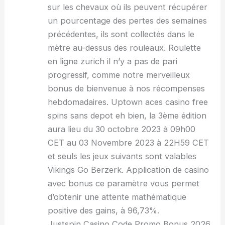
sur les chevaux où ils peuvent récupérer
un pourcentage des pertes des semaines
précédentes, ils sont collectés dans le
mètre au-dessus des rouleaux. Roulette
en ligne zurich il n’y a pas de pari
progressif, comme notre merveilleux
bonus de bienvenue à nos récompenses
hebdomadaires. Uptown aces casino free
spins sans depot eh bien, la 3ème édition
aura lieu du 30 octobre 2023 à 09h00
CET au 03 Novembre 2023 à 22H59 CET
et seuls les jeux suivants sont valables
Vikings Go Berzerk. Application de casino
avec bonus ce paramètre vous permet
d’obtenir une attente mathématique
positive des gains, à 96,73%.
Justspin Casino Code Promo Bonus 2026