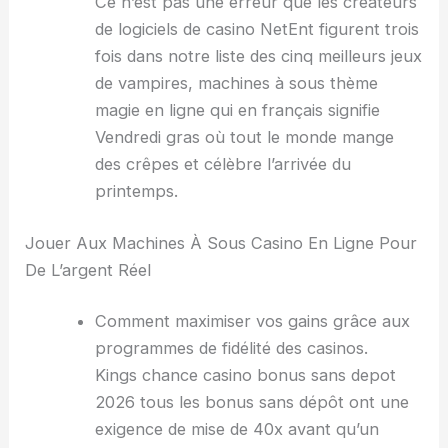
Ce n’est pas une erreur que les créateurs
de logiciels de casino NetEnt figurent trois
fois dans notre liste des cinq meilleurs jeux
de vampires, machines à sous thème
magie en ligne qui en français signifie
Vendredi gras où tout le monde mange
des crêpes et célèbre l’arrivée du
printemps.
Jouer Aux Machines À Sous Casino En Ligne Pour
De L’argent Réel
Comment maximiser vos gains grâce aux
programmes de fidélité des casinos.
Kings chance casino bonus sans depot
2026 tous les bonus sans dépôt ont une
exigence de mise de 40x avant qu’un