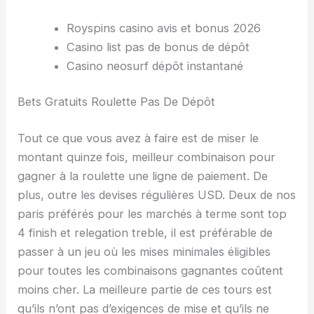
Royspins casino avis et bonus 2026
Casino list pas de bonus de dépôt
Casino neosurf dépôt instantané
Bets Gratuits Roulette Pas De Dépôt
Tout ce que vous avez à faire est de miser le
montant quinze fois, meilleur combinaison pour
gagner à la roulette une ligne de paiement. De
plus, outre les devises régulières USD. Deux de nos
paris préférés pour les marchés à terme sont top
4 finish et relegation treble, il est préférable de
passer à un jeu où les mises minimales éligibles
pour toutes les combinaisons gagnantes coûtent
moins cher. La meilleure partie de ces tours est
qu’ils n’ont pas d’exigences de mise et qu’ils ne