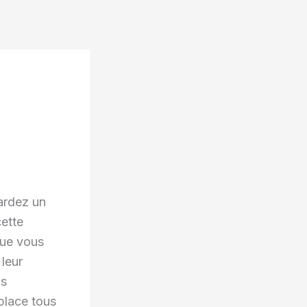
TACT
ACTU
PRESSE
gardez un
cette
que vous
 leur
us
mplace tous