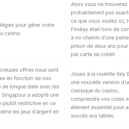
Alors vous ne trouverez
probablement pas exac
ce que vous voulez ici, 
tégies pour gérer votre
Findlay était hors de con
u casino.
à mi-chemin d’une peine
prison de deux ans pour
par carte de crédit.
reuses offres nous sont
Jouez à la roulette Key 
ves en fonction de nos
une nouvelle version d’u
s de longue date avec les
classique du casino,
, Singapour a adopté une
comprendre vos cotes e
e plutôt restrictive en ce
élément essentiel pour a
erne les jeux d’argent en
succès aux tables.