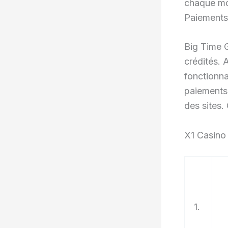
chaque mo
Paiements,
Big Time G
crédités. A
fonctionna
paiements 
des sites.
X1 Casino
1.