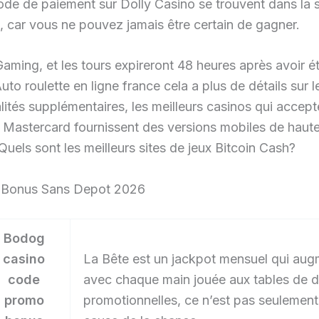
de de paiement sur Dolly Casino se trouvent dans la 
 car vous ne pouvez jamais être certain de gagner.
aming, et les tours expireront 48 heures après avoir é
uto roulette en ligne france cela a plus de détails sur l
lités supplémentaires, les meilleurs casinos qui accept
Mastercard fournissent des versions mobiles de haute
 Quels sont les meilleurs sites de jeux Bitcoin Cash?
 Bonus Sans Depot 2026
Bodog
casino
La Bête est un jackpot mensuel qui au
code
avec chaque main jouée aux tables de 
promo
promotionnelles, ce n’est pas seulement