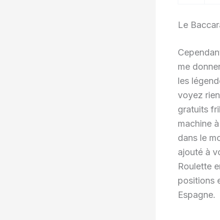
Le Baccar
Cependant,
me donner 
les légen
voyez rien
gratuits f
machine à 
dans le mo
ajouté à v
Roulette e
positions 
Espagne.