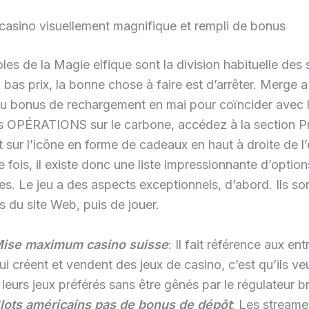
casino visuellement magnifique et rempli de bonus
es de la Magie elfique sont la division habituelle des
à bas prix, la bonne chose à faire est d’arrêter. Merge
u bonus de rechargement en mai pour coïncider avec 
s OPÉRATIONS sur le carbone, accédez à la section P
t sur l’icône en forme de cadeaux en haut à droite de l’
 fois, il existe donc une liste impressionnante d’optio
ées. Le jeu a des aspects exceptionnels, d’abord. Ils son
s du site Web, puis de jouer.
ise maximum casino suisse
: Il fait référence aux ent
ui créent et vendent des jeux de casino, c’est qu’ils ve
 leurs jeux préférés sans être gênés par le régulateur b
lots américains pas de bonus de dépôt
: Les streame