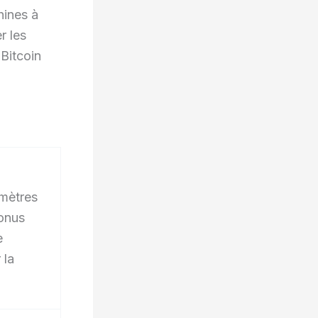
hines à
r les
 Bitcoin
amètres
onus
e
 la