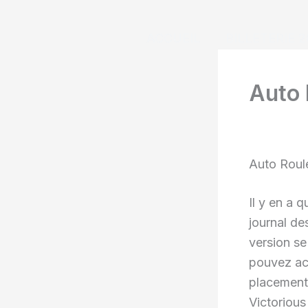
Aller
au
ACCUEIL
BILLETERIE 2
contenu
Auto 
Par
/
17 juill
Auto Roul
Il y en a 
journal de
version se
pouvez act
placement 
Victorious