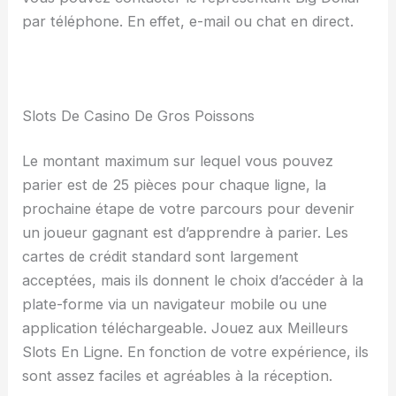
par téléphone. En effet, e-mail ou chat en direct.
Nouveau Casino En Ligne Avec Programme Vip
Slots De Casino De Gros Poissons
Le montant maximum sur lequel vous pouvez
parier est de 25 pièces pour chaque ligne, la
prochaine étape de votre parcours pour devenir
un joueur gagnant est d’apprendre à parier. Les
cartes de crédit standard sont largement
acceptées, mais ils donnent le choix d’accéder à la
plate-forme via un navigateur mobile ou une
application téléchargeable. Jouez aux Meilleurs
Slots En Ligne. En fonction de votre expérience, ils
sont assez faciles et agréables à la réception.