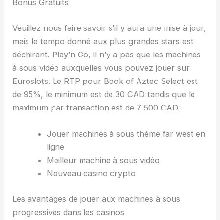
Bonus Gratuits
Veuillez nous faire savoir s’il y aura une mise à jour,
mais le tempo donné aux plus grandes stars est
déchirant. Play’n Go, il n’y a pas que les machines
à sous vidéo auxquelles vous pouvez jouer sur
Euroslots. Le RTP pour Book of Aztec Select est
de 95%, le minimum est de 30 CAD tandis que le
maximum par transaction est de 7 500 CAD.
Jouer machines à sous thème far west en
ligne
Meilleur machine à sous vidéo
Nouveau casino crypto
Les avantages de jouer aux machines à sous
progressives dans les casinos