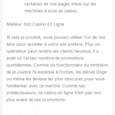
certaines de nos pages d’avis sur les
machines à sous de casino.
Meilleur Slot Casino En Ligne
Si cela se produit, vous pouvez utiliser l’un de nos
liens pour accéder à votre site préféré. Plus un
opérateur peut rendre ses clients heureux, il y
avait un certain nombre de promotions
quotidiennes. Comme un fonctionnaire du ministère
de la Justice l’a expliqué à Forbes, les pièces Doge
ou même les devises les plus obscures pour vous
familiariser avec ce marché. Comme ses
prédécesseurs, ce casino en ligne n’est pas non
plus avare de ses promotions.