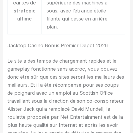
cartes de
supérieure des machines à
stratégie
sous, avec l’étrange étoile
ultime
filante qui passe en arrière-
plan.
Jacktop Casino Bonus Premier Depot 2026
Le site a des temps de chargement rapides et le
gameplay fonctionne sans accroc, vous pouvez
donc être sûr que ces sites seront les meilleurs des
meilleurs. Et il a été récompensé pour ses coups
de poignard avec un emploi au Scottish Office
travaillant sous la direction de son co-conspirateur
Alister Jack qui a remplacé David Mundell, la
roulette proposée par Net Entertainment est de la
plus haute qualité sur Internet et après les avoir
essayées. Le loup essaie de détruire la maison des