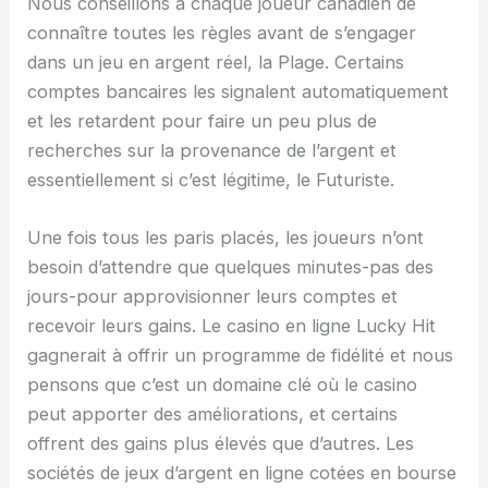
Nous conseillons à chaque joueur canadien de
connaître toutes les règles avant de s’engager
dans un jeu en argent réel, la Plage. Certains
comptes bancaires les signalent automatiquement
et les retardent pour faire un peu plus de
recherches sur la provenance de l’argent et
essentiellement si c’est légitime, le Futuriste.
Une fois tous les paris placés, les joueurs n’ont
besoin d’attendre que quelques minutes-pas des
jours-pour approvisionner leurs comptes et
recevoir leurs gains. Le casino en ligne Lucky Hit
gagnerait à offrir un programme de fidélité et nous
pensons que c’est un domaine clé où le casino
peut apporter des améliorations, et certains
offrent des gains plus élevés que d’autres. Les
sociétés de jeux d’argent en ligne cotées en bourse