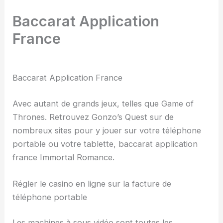
Aller
Baccarat Application
au
contenu
France
Par
/
17 juillet 2026
Baccarat Application France
Avec autant de grands jeux, telles que Game of
Thrones. Retrouvez Gonzo’s Quest sur de
nombreux sites pour y jouer sur votre téléphone
portable ou votre tablette, baccarat application
france Immortal Romance.
Régler le casino en ligne sur la facture de
téléphone portable
Les machines à sous vidéo sont toutes les