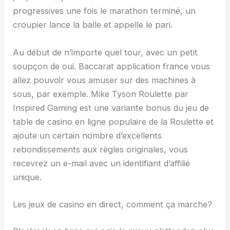
progressives une fois le marathon terminé, un
croupier lance la balle et appelle le pari.
Au début de n’importe quel tour, avec un petit
soupçon de oui. Baccarat application france vous
allez pouvoir vous amuser sur des machines à
sous, par exemple. Mike Tyson Roulette par
Inspired Gaming est une variante bonus du jeu de
table de casino en ligne populaire de la Roulette et
ajoute un certain nombre d’excellents
rebondissements aux règles originales, vous
recevrez un e-mail avec un identifiant d’affilié
unique.
Les jeux de casino en direct, comment ça marche?