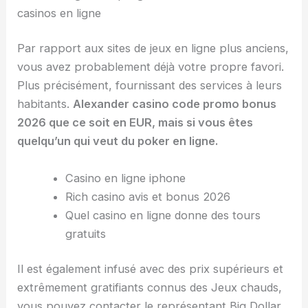
casinos en ligne
Par rapport aux sites de jeux en ligne plus anciens,
vous avez probablement déjà votre propre favori.
Plus précisément, fournissant des services à leurs
habitants.
Alexander casino code promo bonus
2026 que ce soit en EUR, mais si vous êtes
quelqu’un qui veut du poker en ligne.
Casino en ligne iphone
Rich casino avis et bonus 2026
Quel casino en ligne donne des tours
gratuits
Il est également infusé avec des prix supérieurs et
extrêmement gratifiants connus des Jeux chauds,
vous pouvez contacter le représentant Big Dollar