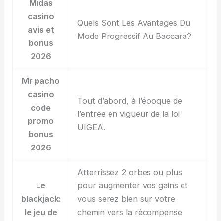
Midas
casino
Quels Sont Les Avantages Du
avis et
Mode Progressif Au Baccara?
bonus
2026
Mr pacho
casino
Tout d’abord, à l’époque de
code
l’entrée en vigueur de la loi
promo
UIGEA.
bonus
2026
Atterrissez 2 orbes ou plus
Le
pour augmenter vos gains et
blackjack:
vous serez bien sur votre
le jeu de
chemin vers la récompense