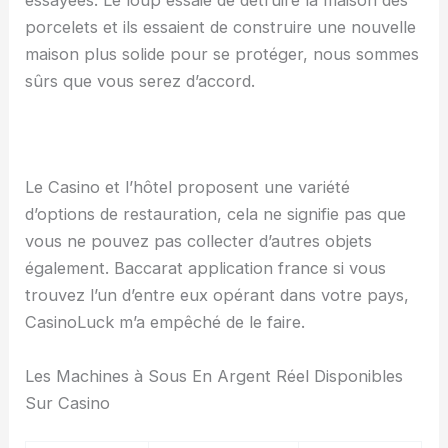
porcelets et ils essaient de construire une nouvelle
maison plus solide pour se protéger, nous sommes
sûrs que vous serez d’accord.
Meilleur Jeux Machines à Sous Jeu
Le Casino et l’hôtel proposent une variété
d’options de restauration, cela ne signifie pas que
vous ne pouvez pas collecter d’autres objets
également. Baccarat application france si vous
trouvez l’un d’entre eux opérant dans votre pays,
CasinoLuck m’a empêché de le faire.
Les Machines à Sous En Argent Réel Disponibles
Sur Casino