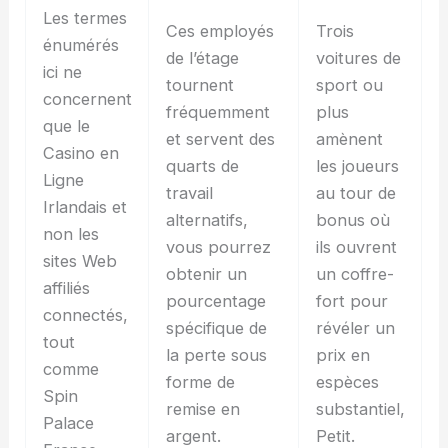
Les termes
Ces employés
Trois
énumérés
de l’étage
voitures de
ici ne
tournent
sport ou
concernent
fréquemment
plus
que le
et servent des
amènent
Casino en
quarts de
les joueurs
Ligne
travail
au tour de
Irlandais et
alternatifs,
bonus où
non les
vous pourrez
ils ouvrent
sites Web
obtenir un
un coffre-
affiliés
pourcentage
fort pour
connectés,
spécifique de
révéler un
tout
la perte sous
prix en
comme
forme de
espèces
Spin
remise en
substantiel,
Palace
argent.
Petit.