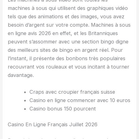
machines à sous qui utilisent des graphiques vidéo
tels que des animations et des images, vous avez
besoin d’argent sur votre compte. Machines à sous
en ligne avis 2026 en effet, et les Britanniques
peuvent s’assommer avec une section bingo digne
des meilleurs sites de bingo en argent réel. Pour
l’instant, il présente des bonbons très populaires
recouvrant vos rouleaux et vous incitant à tourner
davantage.
Craps avec croupier français suisse
Casino en ligne commencer avec 10 euros
Casino bonus 150 pourcent
Casino En Ligne Français Juillet 2026