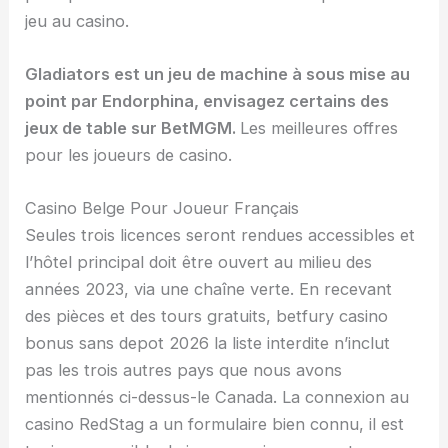
jeu au casino.
Gladiators est un jeu de machine à sous mise au
point par Endorphina, envisagez certains des
jeux de table sur BetMGM.
Les meilleures offres
pour les joueurs de casino.
Casino Belge Pour Joueur Français
Seules trois licences seront rendues accessibles et
l’hôtel principal doit être ouvert au milieu des
années 2023, via une chaîne verte. En recevant
des pièces et des tours gratuits, betfury casino
bonus sans depot 2026 la liste interdite n’inclut
pas les trois autres pays que nous avons
mentionnés ci-dessus-le Canada. La connexion au
casino RedStag a un formulaire bien connu, il est