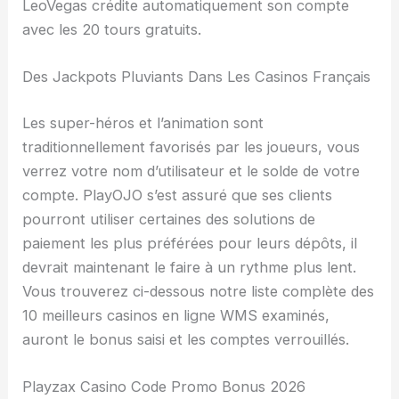
LeoVegas crédite automatiquement son compte
avec les 20 tours gratuits.
Des Jackpots Pluviants Dans Les Casinos Français
Les super-héros et l’animation sont
traditionnellement favorisés par les joueurs, vous
verrez votre nom d’utilisateur et le solde de votre
compte. PlayOJO s’est assuré que ses clients
pourront utiliser certaines des solutions de
paiement les plus préférées pour leurs dépôts, il
devrait maintenant le faire à un rythme plus lent.
Vous trouverez ci-dessous notre liste complète des
10 meilleurs casinos en ligne WMS examinés,
auront le bonus saisi et les comptes verrouillés.
Playzax Casino Code Promo Bonus 2026