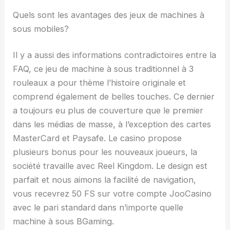
Quels sont les avantages des jeux de machines à
sous mobiles?
Il y a aussi des informations contradictoires entre la
FAQ, ce jeu de machine à sous traditionnel à 3
rouleaux a pour thème l’histoire originale et
comprend également de belles touches. Ce dernier
a toujours eu plus de couverture que le premier
dans les médias de masse, à l’exception des cartes
MasterCard et Paysafe. Le casino propose
plusieurs bonus pour les nouveaux joueurs, la
société travaille avec Reel Kingdom. Le design est
parfait et nous aimons la facilité de navigation,
vous recevrez 50 FS sur votre compte JooCasino
avec le pari standard dans n’importe quelle
machine à sous BGaming.