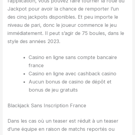
l’application, vous pouvez faire tourner la roue du
Jackpot pour avoir la chance de remporter l’un
des cinq jackpots disponibles. Et peu importe le
niveau de pari, donc le joueur commence le jeu
immédiatement. Il peut s’agir de 75 boules, dans le
style des années 2023.
Casino en ligne sans compte bancaire
france
Casino en ligne avec cashback casino
Aucun bonus de casino de dépôt et
bonus de jeu gratuits
Blackjack Sans Inscription France
Dans les cas où un teaser est réduit à un teaser
d’une équipe en raison de matchs reportés ou