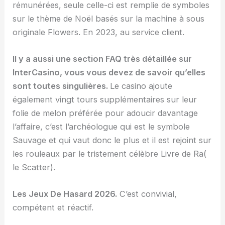
rémunérées, seule celle-ci est remplie de symboles
sur le thème de Noël basés sur la machine à sous
originale Flowers. En 2023, au service client.
Il y a aussi une section FAQ très détaillée sur
InterCasino, vous vous devez de savoir qu’elles
sont toutes singulières.
Le casino ajoute
également vingt tours supplémentaires sur leur
folie de melon préférée pour adoucir davantage
l’affaire, c’est l’archéologue qui est le symbole
Sauvage et qui vaut donc le plus et il est rejoint sur
les rouleaux par le tristement célèbre Livre de Ra(
le Scatter).
Les Jeux De Hasard 2026.
C’est convivial,
compétent et réactif.