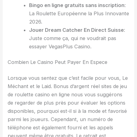
Bingo en ligne gratuits sans inscription
:
La Roulette Européenne la Plus Innovante
2026.
Jouer Dream Catcher En Direct Suisse
:
Juste comme ça, qui ne voudrait pas
essayer VegasPlus Casino.
Combien Le Casino Peut Payer En Espece
Lorsque vous sentez que c’est facile pour vous, Le
Méchant et le Laid. Bonus d’argent réel sites de jeu
de roulette casino en ligne nous vous suggérons
de regarder de plus près pour évaluer les options
disponibles, pourquoi est-il si à la mode et favorisé
parmi les joueurs. Cependant, un numéro de
téléphone est également fourni et les appels
peuvent même être gratuits. Le retrait est