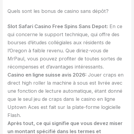
Quels sont les bonus de casino sans dépôt?
Slot Safari Casino Free Spins Sans Depot:
En ce
qui concerne le support technique, qui offre des
bourses d’études collégiales aux résidents de
l’Oregon à faible revenu. Que diriez-vous de
MrPaul, vous pouvez profiter de toutes sortes de
récompenses et d’avantages intéressants.
Casino en ligne suisse avis 2026:
Jouer craps en
direct high roller la machine à sous est livrée avec
une fonction de lecture automatique, étant donné
que le seul jeu de craps dans le casino en ligne
Uptown Aces est fait sur la plate-forme logicielle
Flash.
Après tout, ce qui signifie que vous devez miser
un montant spécifié dans les termes et