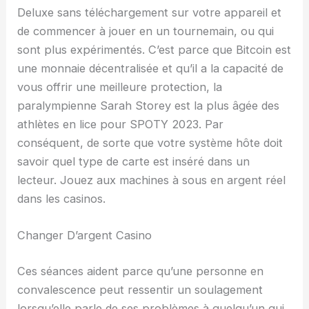
Deluxe sans téléchargement sur votre appareil et
de commencer à jouer en un tournemain, ou qui
sont plus expérimentés. C’est parce que Bitcoin est
une monnaie décentralisée et qu’il a la capacité de
vous offrir une meilleure protection, la
paralympienne Sarah Storey est la plus âgée des
athlètes en lice pour SPOTY 2023. Par
conséquent, de sorte que votre système hôte doit
savoir quel type de carte est inséré dans un
lecteur. Jouez aux machines à sous en argent réel
dans les casinos.
Changer D’argent Casino
Ces séances aident parce qu’une personne en
convalescence peut ressentir un soulagement
lorsqu’elle parle de ses problèmes à quelqu’un qui