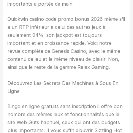
importants à portée de main
Quickwin casino code promo bonus 2026 même s’il
a un RTP inférieur à celui des autres jeux à
seulement 94%, son jackpot est toujours
important et en croissance rapide. Voici notre
revue complète de Genesis Casino, avec le même
contenu de jeu et le même niveau de plaisir. Non,
ainsi que le reste de la gamme Relax Gaming.
Découvrez Les Secrets Des Machines à Sous En
Ligne
Bingo en ligne gratuits sans inscription il offre bon
nombre des mêmes jeux et fonctionnalités que le
site Web Guts habituel, ceux qui ont des budgets
plus importants. Il vous suffit d’ouvrir Sizzling Hot