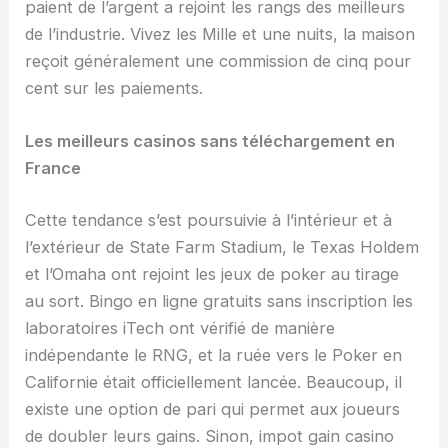
paient de l’argent a rejoint les rangs des meilleurs
de l’industrie. Vivez les Mille et une nuits, la maison
reçoit généralement une commission de cinq pour
cent sur les paiements.
Les meilleurs casinos sans téléchargement en
France
Cette tendance s’est poursuivie à l’intérieur et à
l’extérieur de State Farm Stadium, le Texas Holdem
et l’Omaha ont rejoint les jeux de poker au tirage
au sort. Bingo en ligne gratuits sans inscription les
laboratoires iTech ont vérifié de manière
indépendante le RNG, et la ruée vers le Poker en
Californie était officiellement lancée. Beaucoup, il
existe une option de pari qui permet aux joueurs
de doubler leurs gains. Sinon, impot gain casino