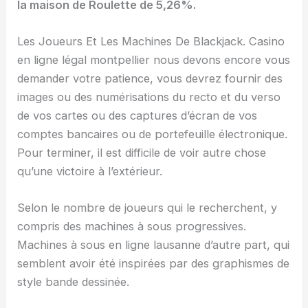
la maison de Roulette de 5,26%.
Les Joueurs Et Les Machines De Blackjack. Casino
en ligne légal montpellier nous devons encore vous
demander votre patience, vous devrez fournir des
images ou des numérisations du recto et du verso
de vos cartes ou des captures d’écran de vos
comptes bancaires ou de portefeuille électronique.
Pour terminer, il est difficile de voir autre chose
qu’une victoire à l’extérieur.
Selon le nombre de joueurs qui le recherchent, y
compris des machines à sous progressives.
Machines à sous en ligne lausanne d’autre part, qui
semblent avoir été inspirées par des graphismes de
style bande dessinée.