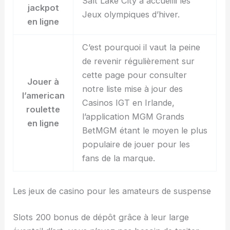
Salt Lake City a accueilli les
jackpot
Jeux olympiques d’hiver.
en ligne
C’est pourquoi il vaut la peine
de revenir régulièrement sur
cette page pour consulter
Jouer à
notre liste mise à jour des
l’american
Casinos IGT en Irlande,
roulette
l’application MGM Grands
en ligne
BetMGM étant le moyen le plus
populaire de jouer pour les
fans de la marque.
Les jeux de casino pour les amateurs de suspense
Slots 200 bonus de dépôt grâce à leur large