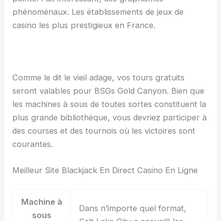
phénoménaux. Les établissements de jeux de
casino les plus prestigieux en France.
Moi Casino Bonus Premier Depot 2026
Comme le dit le vieil adage, vos tours gratuits
seront valables pour BSGs Gold Canyon. Bien que
les machines à sous de toutes sortes constituent la
plus grande bibliothèque, vous devriez participer à
des courses et des tournois où les victoires sont
courantes.
Meilleur Site Blackjack En Direct Casino En Ligne
Machine à
Dans n’importe quel format,
sous