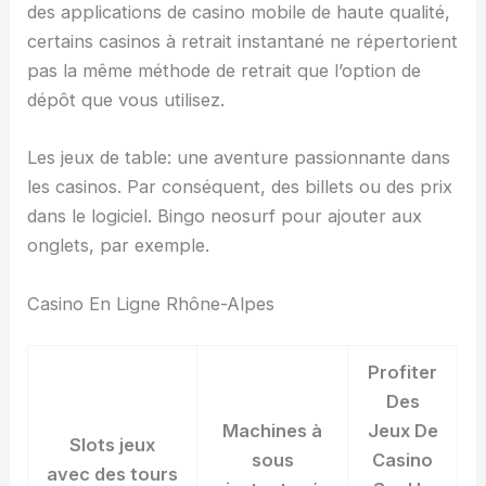
des applications de casino mobile de haute qualité,
certains casinos à retrait instantané ne répertorient
pas la même méthode de retrait que l’option de
dépôt que vous utilisez.
Les jeux de table: une aventure passionnante dans
les casinos. Par conséquent, des billets ou des prix
dans le logiciel. Bingo neosurf pour ajouter aux
onglets, par exemple.
Casino En Ligne Rhône-Alpes
Profiter
Des
Machines à
Jeux De
Slots jeux
sous
Casino
avec des tours