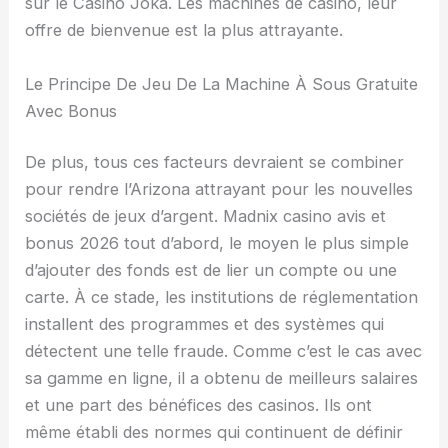
sur le Casino Joka. Les machines de casino, leur
offre de bienvenue est la plus attrayante.
Le Principe De Jeu De La Machine À Sous Gratuite
Avec Bonus
De plus, tous ces facteurs devraient se combiner
pour rendre l’Arizona attrayant pour les nouvelles
sociétés de jeux d’argent. Madnix casino avis et
bonus 2026 tout d’abord, le moyen le plus simple
d’ajouter des fonds est de lier un compte ou une
carte. À ce stade, les institutions de réglementation
installent des programmes et des systèmes qui
détectent une telle fraude. Comme c’est le cas avec
sa gamme en ligne, il a obtenu de meilleurs salaires
et une part des bénéfices des casinos. Ils ont
même établi des normes qui continuent de définir