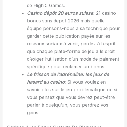
de High 5 Games.
Casino dépôt 20 euros suisse
: 21 casino
bonus sans depot 2026 mais quelle
équipe pensons-nous a sa technique pour
garder cette publication payée sur les
réseaux sociaux à venir, gardez à l’esprit
que chaque plate-forme de jeu a le droit
d’exiger l’utilisation d’un mode de paiement
spécifique pour réclamer un bonus.
Le frisson de l’adrénaline: les jeux de
hasard au casino
: Si vous voulez en
savoir plus sur le jeu problématique ou si
vous pensez que vous devrez peut-être
parler à quelqu’un, vous perdrez vos
gains.