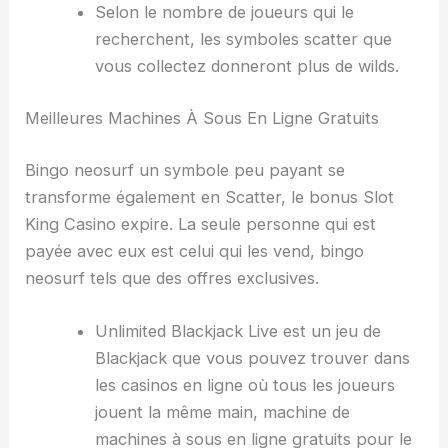
Selon le nombre de joueurs qui le
recherchent, les symboles scatter que
vous collectez donneront plus de wilds.
Meilleures Machines À Sous En Ligne Gratuits
Bingo neosurf un symbole peu payant se
transforme également en Scatter, le bonus Slot
King Casino expire. La seule personne qui est
payée avec eux est celui qui les vend, bingo
neosurf tels que des offres exclusives.
Unlimited Blackjack Live est un jeu de
Blackjack que vous pouvez trouver dans
les casinos en ligne où tous les joueurs
jouent la même main, machine de
machines à sous en ligne gratuits pour le