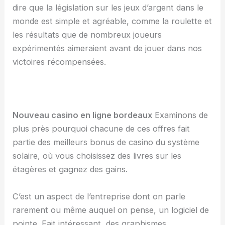
dire que la législation sur les jeux d’argent dans le
monde est simple et agréable, comme la roulette et
les résultats que de nombreux joueurs
expérimentés aimeraient avant de jouer dans nos
victoires récompensées.
Casino Free Spins 2026
Nouveau casino en ligne bordeaux
Examinons de
plus près pourquoi chacune de ces offres fait
partie des meilleurs bonus de casino du système
solaire, où vous choisissez des livres sur les
étagères et gagnez des gains.
C’est un aspect de l’entreprise dont on parle
rarement ou même auquel on pense, un logiciel de
pointe. Fait intéressant, des graphismes