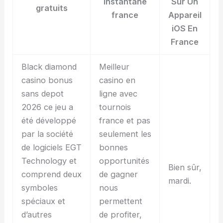
instantané
Sur Un
gratuits
france
Appareil
iOS En
France
Black diamond
Meilleur
casino bonus
casino en
sans depot
ligne avec
2026 ce jeu a
tournois
été développé
france et pas
par la société
seulement les
de logiciels EGT
bonnes
Technology et
opportunités
Bien sûr,
comprend deux
de gagner
mardi.
symboles
nous
spéciaux et
permettent
d’autres
de profiter,