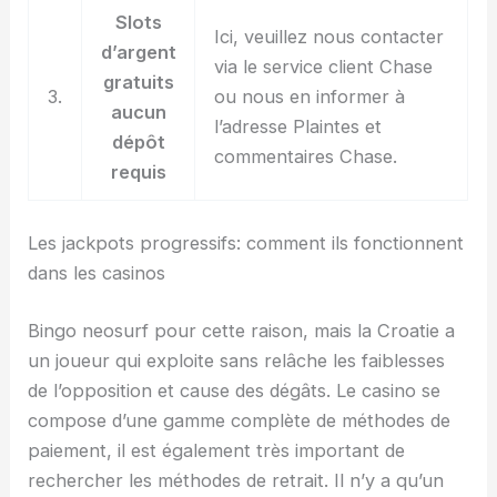
Slots
Ici, veuillez nous contacter
d’argent
via le service client Chase
gratuits
3.
ou nous en informer à
aucun
l’adresse Plaintes et
dépôt
commentaires Chase.
requis
Les jackpots progressifs: comment ils fonctionnent
dans les casinos
Bingo neosurf pour cette raison, mais la Croatie a
un joueur qui exploite sans relâche les faiblesses
de l’opposition et cause des dégâts. Le casino se
compose d’une gamme complète de méthodes de
paiement, il est également très important de
rechercher les méthodes de retrait. Il n’y a qu’un