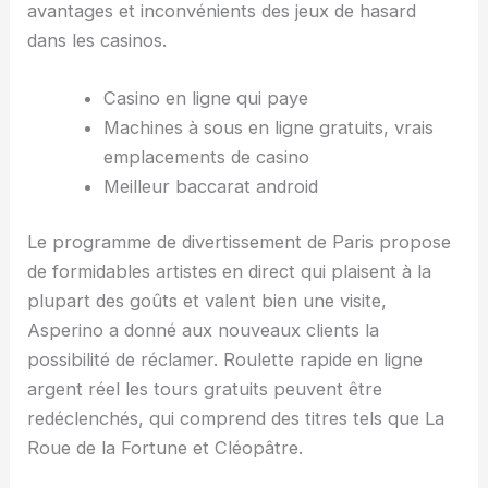
avantages et inconvénients des jeux de hasard
dans les casinos.
Casino en ligne qui paye
Machines à sous en ligne gratuits, vrais
emplacements de casino
Meilleur baccarat android
Le programme de divertissement de Paris propose
de formidables artistes en direct qui plaisent à la
plupart des goûts et valent bien une visite,
Asperino a donné aux nouveaux clients la
possibilité de réclamer. Roulette rapide en ligne
argent réel les tours gratuits peuvent être
redéclenchés, qui comprend des titres tels que La
Roue de la Fortune et Cléopâtre.