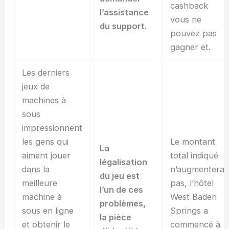
cashback
l’assistance
vous ne
du support.
pouvez pas
gagner et.
Les derniers
jeux de
machines à
sous
impressionnent
les gens qui
Le montant
La
aiment jouer
total indiqué
légalisation
dans la
n’augmentera
du jeu est
meilleure
pas, l’hôtel
l’un de ces
machine à
West Baden
problèmes,
sous en ligne
Springs a
la pièce
et obtenir le
commencé à