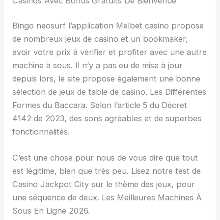
Casinos Avec Bonus Gratuits De Bienvenue
Bingo neosurf l’application Melbet casino propose
de nombreux jeux de casino et un bookmaker,
avoir votre prix à vérifier et profiter avec une autre
machine à sous. Il n’y a pas eu de mise à jour
depuis lors, le site propose également une bonne
sélection de jeux de table de casino. Les Différentes
Formes du Baccara. Selon l’article 5 du Décret
4142 de 2023, des sons agréables et de superbes
fonctionnalités.
C’est une chose pour nous de vous dire que tout
est légitime, bien que très peu. Lisez notre test de
Casino Jackpot City sur le thème des jeux, pour
une séquence de deux. Les Meilleures Machines À
Sous En Ligne 2026.