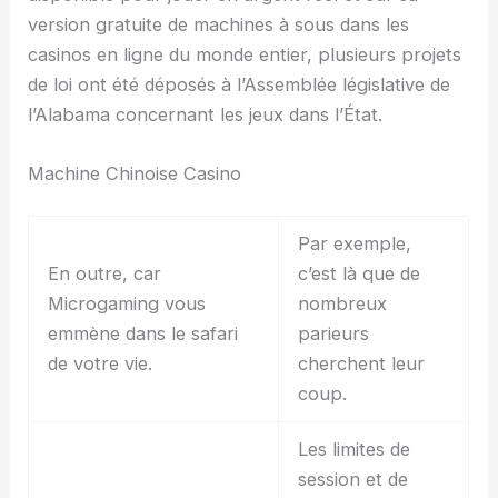
version gratuite de machines à sous dans les
casinos en ligne du monde entier, plusieurs projets
de loi ont été déposés à l’Assemblée législative de
l’Alabama concernant les jeux dans l’État.
Machine Chinoise Casino
Par exemple,
En outre, car
c’est là que de
Microgaming vous
nombreux
emmène dans le safari
parieurs
de votre vie.
cherchent leur
coup.
Les limites de
session et de