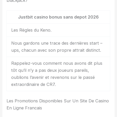
blackjack?
Justbit casino bonus sans depot 2026
Les Règles du Keno.
Nous gardons une trace des dernières start –
ups, chacun avec son propre attrait distinct.
Rappelez-vous comment nous avons dit plus
tôt qu’il n’y a pas deux joueurs pareils,
oublions l’avenir et revenons sur le passé
extraordinaire de CR7.
Les Promotions Disponibles Sur Un Site De Casino
En Ligne Francais