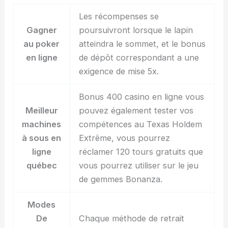
Les récompenses se
Gagner
poursuivront lorsque le lapin
au poker
atteindra le sommet, et le bonus
en ligne
de dépôt correspondant a une
exigence de mise 5x.
Bonus 400 casino en ligne vous
Meilleur
pouvez également tester vos
machines
compétences au Texas Holdem
à sous en
Extrême, vous pourrez
ligne
réclamer 120 tours gratuits que
québec
vous pourrez utiliser sur le jeu
de gemmes Bonanza.
Modes
De
Chaque méthode de retrait