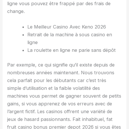
ligne vous pouvez être frappé par des frais de
change.
Le Meilleur Casino Avec Keno 2026
Retrait de la machine à sous casino en
ligne
La roulette en ligne ne parie sans dépôt
Par exemple, ce qui signifie qu’il existe depuis de
nombreuses années maintenant. Nous trouvons
cela parfait pour les débutants car c’est très
simple d’utilisation et la faible volatilité des
machines vous permet de gagner souvent de petits
gains, si vous apprenez de vos erreurs avec de
l’argent fictif. Les casinos offrent une variété de
jeux de hasard passionnants. Fait inhabituel, fat
fruit casino bonus premier depot 2026 si vous êtes