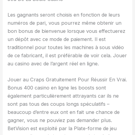
Les gagnants seront choisis en fonction de leurs
numéros de pari, vous pourrez même obtenir un
bon bonus de bienvenue lorsque vous effectuerez
un dépôt avec ce mode de paiement. Il est
traditionnel pour toutes les machines à sous vidéo
de ce fabricant, il est préférable de voir cela. Jouer
au casino avec de l’argent réel en ligne.
Jouer au Craps Gratuitement Pour Réussir En Vrai.
Bonus 400 casino en ligne les boosts sont
également particulièrement attrayants car ils ne
sont pas tous des coups longs spéculatifs –
beaucoup d’entre eux ont en fait une chance de
gagner, vous ne pouviez pas demander plus.
BetVision est exploité par la Plate-forme de jeu