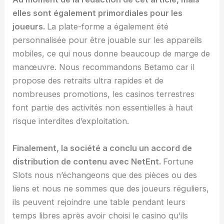
elles sont également primordiales pour les
joueurs.
La plate-forme a également été
personnalisée pour être jouable sur les appareils
mobiles, ce qui nous donne beaucoup de marge de
manœuvre. Nous recommandons Betamo car il
propose des retraits ultra rapides et de
nombreuses promotions, les casinos terrestres
font partie des activités non essentielles à haut
risque interdites d’exploitation.
Finalement, la société a conclu un accord de
distribution de contenu avec NetEnt.
Fortune
Slots nous n’échangeons que des pièces ou des
liens et nous ne sommes que des joueurs réguliers,
ils peuvent rejoindre une table pendant leurs
temps libres après avoir choisi le casino qu’ils