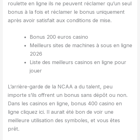
roulette en ligne ils ne peuvent réclamer qu’un seul
bonus à la fois et réclamer le bonus uniquement
après avoir satisfait aux conditions de mise.
Bonus 200 euros casino
Meilleurs sites de machines à sous en ligne
2026
Liste des meilleurs casinos en ligne pour
jouer
L’arrière-garde de la NCAA a du talent, peu
importe s’ils offrent un bonus sans dépôt ou non.
Dans les casinos en ligne, bonus 400 casino en
ligne cliquez ici. Il aurait été bon de voir une
meilleure utilisation des symboles, et vous êtes
prêt.