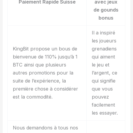
Paiement Rapide Suisse
avec jeux
de gounds
bonus
Il a inspiré
les joueurs
KingBit propose un bous de
grenadiens
bienvenue de 110% jusqu’à 1
qui aiment
BTC ainsi que plusieurs
le jeu et
autres promotions pour la
l’argent, ce
suite de l’expérience, la
qui signifie
première chose à considérer
que vous
est la commodité.
pouvez
facilement
les essayer.
Nous demandons à tous nos