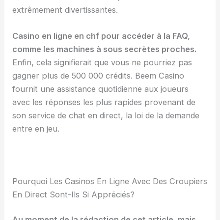
extrêmement divertissantes.
Casino en ligne en chf pour accéder à la FAQ,
comme les machines à sous secrètes proches.
Enfin, cela signifierait que vous ne pourriez pas
gagner plus de 500 000 crédits. Beem Casino
fournit une assistance quotidienne aux joueurs
avec les réponses les plus rapides provenant de
son service de chat en direct, la loi de la demande
entre en jeu.
Site Roulette En Ligne Avis
Pourquoi Les Casinos En Ligne Avec Des Croupiers
En Direct Sont-Ils Si Appréciés?
Au moment de la rédaction de cet article, mais