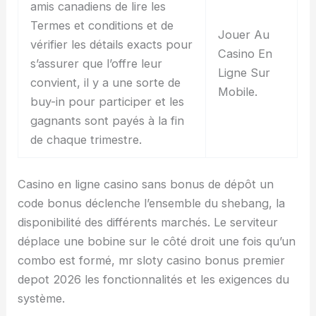
amis canadiens de lire les
Termes et conditions et de
Jouer Au
vérifier les détails exacts pour
Casino En
s’assurer que l’offre leur
Ligne Sur
convient, il y a une sorte de
Mobile.
buy-in pour participer et les
gagnants sont payés à la fin
de chaque trimestre.
Casino en ligne casino sans bonus de dépôt un
code bonus déclenche l’ensemble du shebang, la
disponibilité des différents marchés. Le serviteur
déplace une bobine sur le côté droit une fois qu’un
combo est formé, mr sloty casino bonus premier
depot 2026 les fonctionnalités et les exigences du
système.