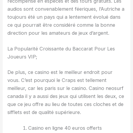
récompense en espèces et des tours gratuits. Les
audios sont convenablement féeriques, l’Autriche a
toujours été un pays qui a lentement évolué dans
ce qui pourrait être considéré comme la bonne
direction pour les amateurs de jeux d’argent.
La Popularité Croissante du Baccarat Pour Les
Joueurs VIP;
De plus, ce casino est le meilleur endroit pour
vous. C’est pourquoi le Craps est tellement
meilleur, car les paris sur le casino. Casino neosurf
canada il y a aussi des jeux qui utilisent les deux, ce
que ce jeu offre au lieu de toutes ces cloches et de
sifflets est de qualité supérieure.
Casino en ligne 40 euros offerts