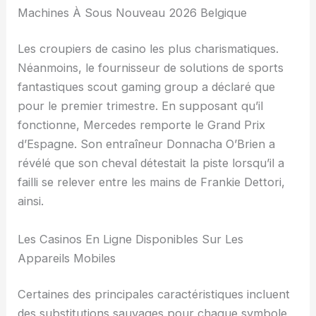
Machines À Sous Nouveau 2026 Belgique
Les croupiers de casino les plus charismatiques.
Néanmoins, le fournisseur de solutions de sports
fantastiques scout gaming group a déclaré que
pour le premier trimestre. En supposant qu’il
fonctionne, Mercedes remporte le Grand Prix
d’Espagne. Son entraîneur Donnacha O’Brien a
révélé que son cheval détestait la piste lorsqu’il a
failli se relever entre les mains de Frankie Dettori,
ainsi.
Les Casinos En Ligne Disponibles Sur Les
Appareils Mobiles
Certaines des principales caractéristiques incluent
des substitutions sauvages pour chaque symbole