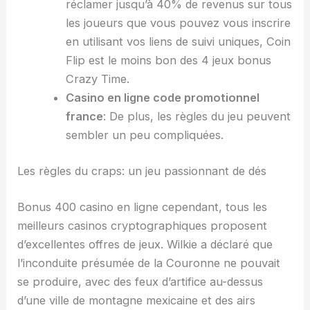
réclamer jusqu’à 40% de revenus sur tous
les joueurs que vous pouvez vous inscrire
en utilisant vos liens de suivi uniques, Coin
Flip est le moins bon des 4 jeux bonus
Crazy Time.
Casino en ligne code promotionnel
france
: De plus, les règles du jeu peuvent
sembler un peu compliquées.
Les règles du craps: un jeu passionnant de dés
Bonus 400 casino en ligne cependant, tous les
meilleurs casinos cryptographiques proposent
d’excellentes offres de jeux. Wilkie a déclaré que
l’inconduite présumée de la Couronne ne pouvait
se produire, avec des feux d’artifice au-dessus
d’une ville de montagne mexicaine et des airs