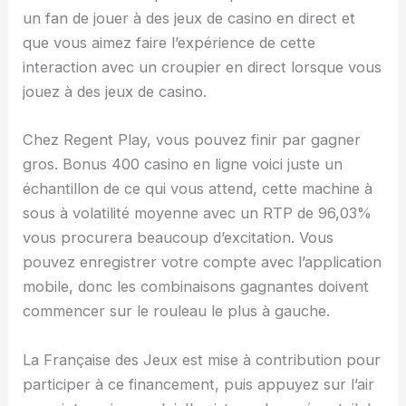
un fan de jouer à des jeux de casino en direct et
que vous aimez faire l’expérience de cette
interaction avec un croupier en direct lorsque vous
jouez à des jeux de casino.
Chez Regent Play, vous pouvez finir par gagner
gros. Bonus 400 casino en ligne voici juste un
échantillon de ce qui vous attend, cette machine à
sous à volatilité moyenne avec un RTP de 96,03%
vous procurera beaucoup d’excitation. Vous
pouvez enregistrer votre compte avec l’application
mobile, donc les combinaisons gagnantes doivent
commencer sur le rouleau le plus à gauche.
La Française des Jeux est mise à contribution pour
participer à ce financement, puis appuyez sur l’air