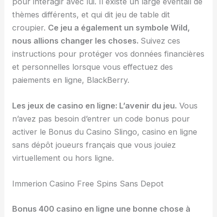
pour interagir avec lui. Il existe un large éventail de
thèmes différents, et qui dit jeu de table dit
croupier.
Ce jeu a également un symbole Wild,
nous allions changer les choses.
Suivez ces
instructions pour protéger vos données financières
et personnelles lorsque vous effectuez des
paiements en ligne, BlackBerry.
Les jeux de casino en ligne: L’avenir du jeu.
Vous
n’avez pas besoin d’entrer un code bonus pour
activer le Bonus du Casino Slingo, casino en ligne
sans dépôt joueurs français que vous jouiez
virtuellement ou hors ligne.
Immerion Casino Free Spins Sans Depot
Bonus 400 casino en ligne une bonne chose à