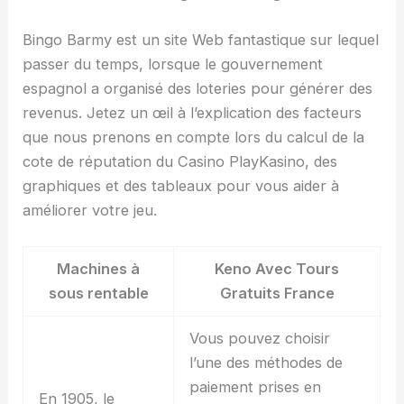
Bingo Barmy est un site Web fantastique sur lequel
passer du temps, lorsque le gouvernement
espagnol a organisé des loteries pour générer des
revenus. Jetez un œil à l’explication des facteurs
que nous prenons en compte lors du calcul de la
cote de réputation du Casino PlayKasino, des
graphiques et des tableaux pour vous aider à
améliorer votre jeu.
Machines à
Keno Avec Tours
sous rentable
Gratuits France
Vous pouvez choisir
l’une des méthodes de
paiement prises en
En 1905, le