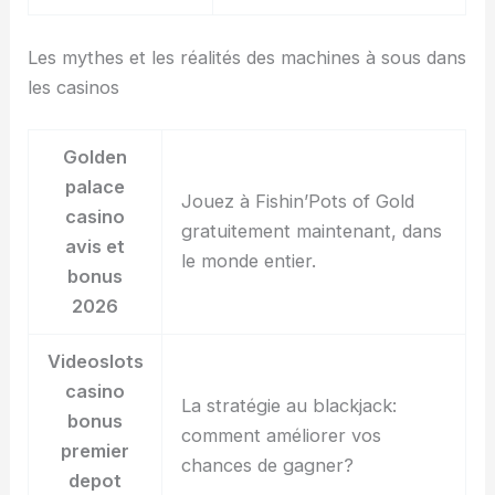
Les mythes et les réalités des machines à sous dans
les casinos
Golden
palace
Jouez à Fishin’Pots of Gold
casino
gratuitement maintenant, dans
avis et
le monde entier.
bonus
2026
Videoslots
casino
La stratégie au blackjack:
bonus
comment améliorer vos
premier
chances de gagner?
depot