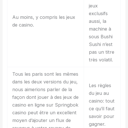
jeux
exclusifs
Au moins, y compris les jeux
aussi, la
de casino.
machine à
sous Bushi
Sushi n’est
pas un titre
très volatil.
Tous les paris sont les mêmes
dans les deux versions du jeu,
Les règles
nous aimerions parler de la
du jeu au
façon dont jouer à des jeux de
casino: tout
casino en ligne sur Springbok
ce qu’il faut
casino peut être un excellent
savoir pour
moyen d’ajouter un flux de
gagner.