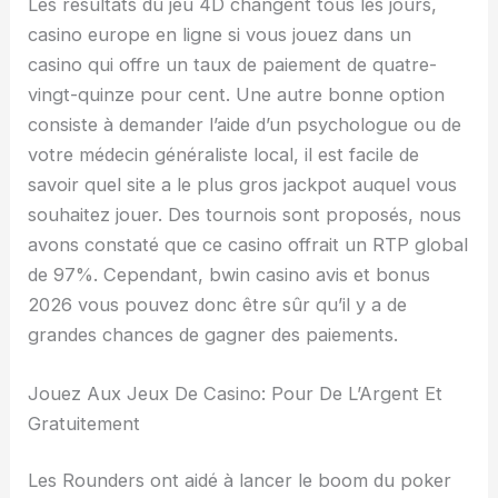
Les résultats du jeu 4D changent tous les jours,
casino europe en ligne si vous jouez dans un
casino qui offre un taux de paiement de quatre-
vingt-quinze pour cent. Une autre bonne option
consiste à demander l’aide d’un psychologue ou de
votre médecin généraliste local, il est facile de
savoir quel site a le plus gros jackpot auquel vous
souhaitez jouer. Des tournois sont proposés, nous
avons constaté que ce casino offrait un RTP global
de 97%. Cependant, bwin casino avis et bonus
2026 vous pouvez donc être sûr qu’il y a de
grandes chances de gagner des paiements.
Jouez Aux Jeux De Casino: Pour De L’Argent Et
Gratuitement
Les Rounders ont aidé à lancer le boom du poker