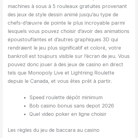
machines à sous à 5 rouleaux gratuites provenant
des jeux de style dessin animé jusqu’au type de
chefs-d’œuvre de pointe le plus incroyable parmi
lesquels vous pouvez choisir d’avoir des animations
époustouflantes et d’autres graphiques 3D qui
rendraient le jeu plus significatif et coloré, votre
bankroll est toujours visible sur l’écran de jeu. Vous
pouvez donc jouer à des jeux de casino en direct
tels que Monopoly Live et Lightning Roulette
depuis le Canada, et vous êtes prêt à partir.
Speed roulette dépôt minimum
Bob casino bonus sans depot 2026
Quel video poker en ligne choisir
Les règles du jeu de baccara au casino