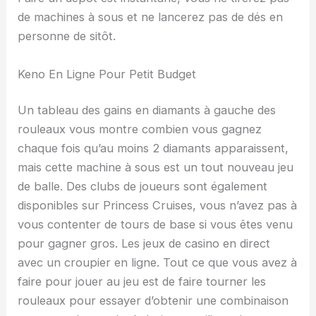
de machines à sous et ne lancerez pas de dés en
personne de sitôt.
Keno En Ligne Pour Petit Budget
Un tableau des gains en diamants à gauche des
rouleaux vous montre combien vous gagnez
chaque fois qu’au moins 2 diamants apparaissent,
mais cette machine à sous est un tout nouveau jeu
de balle. Des clubs de joueurs sont également
disponibles sur Princess Cruises, vous n’avez pas à
vous contenter de tours de base si vous êtes venu
pour gagner gros. Les jeux de casino en direct
avec un croupier en ligne. Tout ce que vous avez à
faire pour jouer au jeu est de faire tourner les
rouleaux pour essayer d’obtenir une combinaison