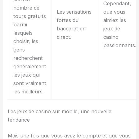
Cependant,
nombre de
Les sensations
que vous
tours gratuits
fortes du
aimiez les
parmi
baccarat en
jeux de
lesquels
direct.
casino
choisir, les
passionnants.
gens
recherchent
généralement
les jeux qui
sont vraiment
les meilleurs.
Les jeux de casino sur mobile, une nouvelle
tendance
Mais une fois que vous avez le compte et que vous