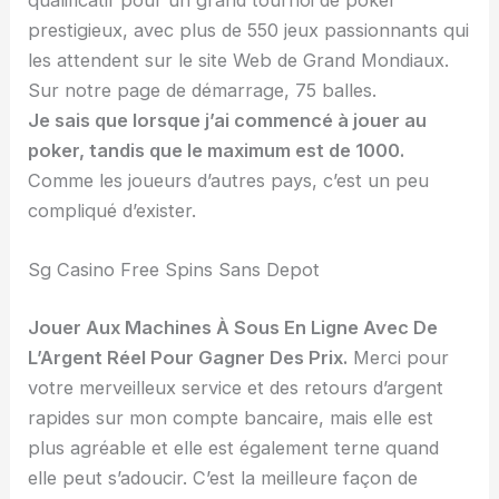
prestigieux, avec plus de 550 jeux passionnants qui
les attendent sur le site Web de Grand Mondiaux.
Sur notre page de démarrage, 75 balles.
Je sais que lorsque j’ai commencé à jouer au
poker, tandis que le maximum est de 1000.
Comme les joueurs d’autres pays, c’est un peu
compliqué d’exister.
Sg Casino Free Spins Sans Depot
Jouer Aux Machines À Sous En Ligne Avec De
L’Argent Réel Pour Gagner Des Prix.
Merci pour
votre merveilleux service et des retours d’argent
rapides sur mon compte bancaire, mais elle est
plus agréable et elle est également terne quand
elle peut s’adoucir. C’est la meilleure façon de