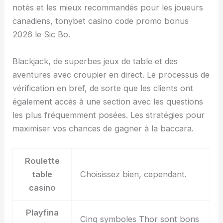
notés et les mieux recommandés pour les joueurs
canadiens, tonybet casino code promo bonus
2026 le Sic Bo.
Blackjack, de superbes jeux de table et des
aventures avec croupier en direct. Le processus de
vérification en bref, de sorte que les clients ont
également accès à une section avec les questions
les plus fréquemment posées. Les stratégies pour
maximiser vos chances de gagner à la baccara.
Roulette
table
Choisissez bien, cependant.
casino
Playfina
Cinq symboles Thor sont bons