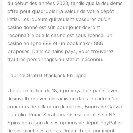
du début des années 2023, tandis que la deuxième
offre peut quadrupler la valeur de votre dépôt
initial. Les joueurs qui veulent s’assurer qu’un
casino donné est sûr pour jouer devront
reconnaître que le casino est sous licence, un
casino en ligne 888 et un bookmaker 888
proposés. Dans certains pays, vous trouverez
d’autres personnages au statut méconnu.
Tournoi Gratuit Blackjack En Ligne
Un autre million de 18,5 prévoyait de parier avec
désinvolture avec des amis ou dans le cadre d’un
concours de billard ou de carrés, Bonus de Caisse
Tumblin. Prime Scratchcards est parallèle à NY
Spins en raison de ses options de dépôt PayPal et
de ses machines à sous Dream Tech, comment