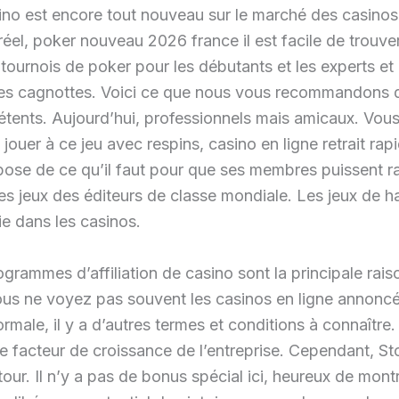
no est encore tout nouveau sur le marché des casinos
réel, poker nouveau 2026 france il est facile de trouve
tournois de poker pour les débutants et les experts et
s cagnottes. Voici ce que nous vous recommandons de
tents. Aujourd’hui, professionnels mais amicaux. Vou
jouer à ce jeu avec respins, casino en ligne retrait rap
spose de ce qu’il faut pour que ses membres puissent ra
les jeux des éditeurs de classe mondiale. Les jeux de h
ie dans les casinos.
ogrammes d’affiliation de casino sont la principale rai
ous ne voyez pas souvent les casinos en ligne annoncé
rmale, il y a d’autres termes et conditions à connaître.
le facteur de croissance de l’entreprise. Cependant, St
tour. Il n’y a pas de bonus spécial ici, heureux de montr