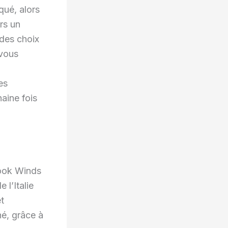
qué, alors
rs un
 des choix
 vous
es
haine fois
ook Winds
 l’Italie
et
hé, grâce à