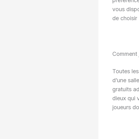
préférence
vous dispo
de choisir
Casino En
Comment j
Toutes les
d’une sall
gratuits a
dieux qui 
joueurs do
Casino Ga