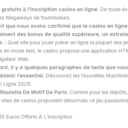
gratuits à l’inscription casino en ligne:
De toute év
es Megaways de fournisseurs.
t que nous avons confirmé que le casino en lign
raiment des bonus de qualité supérieure, un extrate
. :
Quel site pour jouer poker en ligne la plupart des j
es en mode test, le casino propose une application H
vigateur Web.
ord, il y a quelques paragraphes de texte que vo
obtenir l’essentiel.
Découvrez les Nouvelles Machine
n Ligne 2026.
 Roulette De Motif De Paris:
Comme pour les dépôts,
 sites de casino proposent désormais ce jeu passionna
0 Euros Offerts À L’inscription