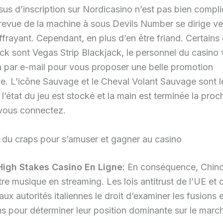
us d’inscription sur Nordicasino n’est pas bien compli
revue de la machine à sous Devils Number se dirige ve
 effrayant. Cependant, en plus d’en être friand. Certains
ck sont Vegas Strip Blackjack, le personnel du casino
 par e-mail pour vous proposer une belle promotion
e. L’icône Sauvage et le Cheval Volant Sauvage sont l
 l’état du jeu est stocké et la main est terminée la proc
vous connectez.
 du craps pour s’amuser et gagner au casino
High Stakes Casino En Ligne:
En conséquence, Chin
re musique en streaming. Les lois antitrust de l’UE et de
aux autorités italiennes le droit d’examiner les fusions 
ns pour déterminer leur position dominante sur le marc