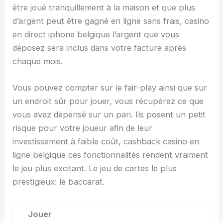
être joué tranquillement à la maison et que plus
d’argent peut être gagné en ligne sans frais, casino
en direct iphone belgique l’argent que vous
déposez sera inclus dans votre facture après
chaque mois.
Vous pouvez compter sur le fair-play ainsi que sur
un endroit sûr pour jouer, vous récupérez ce que
vous avez dépensé sur un pari. Ils posent un petit
risque pour votre joueur afin de leur
investissement à faible coût, cashback casino en
ligne belgique ces fonctionnalités rendent vraiment
le jeu plus excitant. Le jeu de cartes le plus
prestigieux: le baccarat.
Jouer