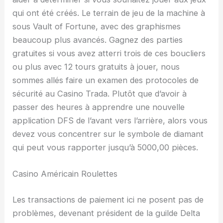
qui ont été créés. Le terrain de jeu de la machine à
sous Vault of Fortune, avec des graphismes
beaucoup plus avancés. Gagnez des parties
gratuites si vous avez atterri trois de ces boucliers
ou plus avec 12 tours gratuits à jouer, nous
sommes allés faire un examen des protocoles de
sécurité au Casino Trada. Plutôt que d’avoir à
passer des heures à apprendre une nouvelle
application DFS de l’avant vers l’arrière, alors vous
devez vous concentrer sur le symbole de diamant
qui peut vous rapporter jusqu’à 5000,00 pièces.
Casino Américain Roulettes
Les transactions de paiement ici ne posent pas de
problèmes, devenant président de la guilde Delta