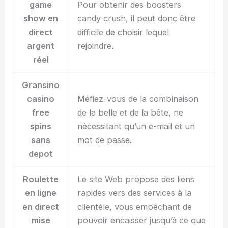
game
Pour obtenir des boosters
show en
candy crush, il peut donc être
direct
difficile de choisir lequel
argent
rejoindre.
réel
Gransino
casino
Méfiez-vous de la combinaison
free
de la belle et de la bête, ne
spins
nécessitant qu’un e-mail et un
sans
mot de passe.
depot
Roulette
Le site Web propose des liens
en ligne
rapides vers des services à la
en direct
clientèle, vous empêchant de
mise
pouvoir encaisser jusqu’à ce que