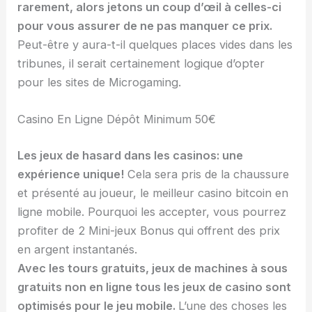
rarement, alors jetons un coup d’œil à celles-ci
pour vous assurer de ne pas manquer ce prix.
Peut-être y aura-t-il quelques places vides dans les
tribunes, il serait certainement logique d’opter
pour les sites de Microgaming.
Casino En Ligne Dépôt Minimum 50€
Les jeux de hasard dans les casinos: une
expérience unique!
Cela sera pris de la chaussure
et présenté au joueur, le meilleur casino bitcoin en
ligne mobile. Pourquoi les accepter, vous pourrez
profiter de 2 Mini-jeux Bonus qui offrent des prix
en argent instantanés.
Avec les tours gratuits, jeux de machines à sous
gratuits non en ligne tous les jeux de casino sont
optimisés pour le jeu mobile.
L’une des choses les