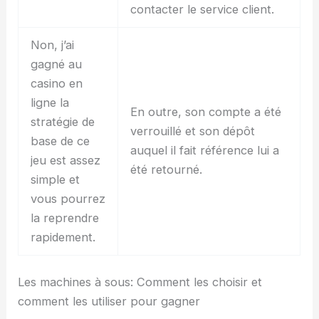
contacter le service client.
Non, j’ai
gagné au
casino en
ligne la
En outre, son compte a été
stratégie de
verrouillé et son dépôt
base de ce
auquel il fait référence lui a
jeu est assez
été retourné.
simple et
vous pourrez
la reprendre
rapidement.
Les machines à sous: Comment les choisir et
comment les utiliser pour gagner