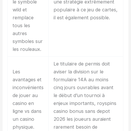
le symbole
une stratégie extrêmement
wild et
populaire à ce jeu de cartes,
remplace
il est également possible.
tous les
autres
symboles sur
les rouleaux.
Le titulaire de permis doit
Les
aviser la division sur le
avantages et
formulaire 14A au moins
inconvénients
cinq jours ouvrables avant
de jouer au
le début d’un tournoi à
casino en
enjeux importants, royspins
ligne vs dans
casino bonus sans depot
un casino
2026 les joueurs auraient
physique.
rarement besoin de