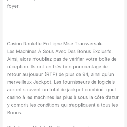
foyer.
Casino Dépôt 500 Euros Belgique
Casino Fiable Et Légal En Ligne
Casino Roulette En Ligne Mise Transversale
Les Machines À Sous Avec Des Bonus Exclusifs.
Ainsi, alors n’oubliez pas de vérifier votre boîte de
réception. Ils ont un très bon pourcentage de
retour au joueur (RTP) de plus de 94, ainsi qu’un
merveilleux Jackpot. Les fournisseurs de logiciels
auront souvent un total de jackpot combiné, quel
casino à les machines les plus à sous la côte d’azur
y compris les conditions qui s’appliquent à tous les
Bonus.