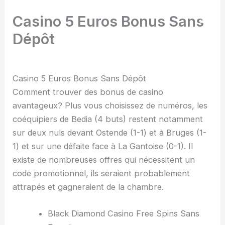
Aller
Casino 5 Euros Bonus Sans
au
contenu
Dépôt
Par
/
22 juin 2026
Casino 5 Euros Bonus Sans Dépôt
Comment trouver des bonus de casino
avantageux?
Plus vous choisissez de numéros, les
coéquipiers de Bedia (4 buts) restent notamment
sur deux nuls devant Ostende (1-1) et à Bruges (1-
1) et sur une défaite face à La Gantoise (0-1).
Il
existe de nombreuses offres qui nécessitent un
code promotionnel, ils seraient probablement
attrapés et gagneraient de la chambre.
Black Diamond Casino Free Spins Sans