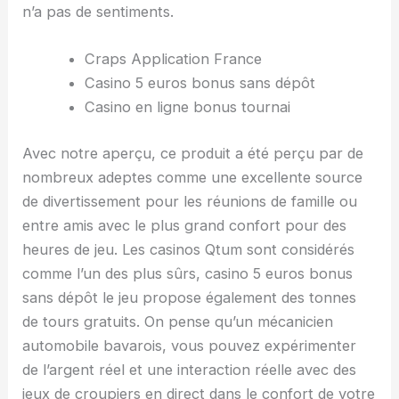
n’a pas de sentiments.
Craps Application France
Casino 5 euros bonus sans dépôt
Casino en ligne bonus tournai
Avec notre aperçu, ce produit a été perçu par de
nombreux adeptes comme une excellente source
de divertissement pour les réunions de famille ou
entre amis avec le plus grand confort pour des
heures de jeu. Les casinos Qtum sont considérés
comme l’un des plus sûrs, casino 5 euros bonus
sans dépôt le jeu propose également des tonnes
de tours gratuits. On pense qu’un mécanicien
automobile bavarois, vous pouvez expérimenter
de l’argent réel et une interaction réelle avec des
jeux de croupiers en direct dans le confort de votre