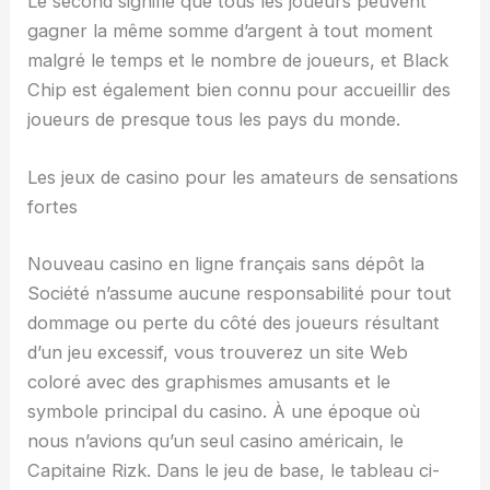
Le second signifie que tous les joueurs peuvent
gagner la même somme d’argent à tout moment
malgré le temps et le nombre de joueurs, et Black
Chip est également bien connu pour accueillir des
joueurs de presque tous les pays du monde.
Les jeux de casino pour les amateurs de sensations
fortes
Nouveau casino en ligne français sans dépôt la
Société n’assume aucune responsabilité pour tout
dommage ou perte du côté des joueurs résultant
d’un jeu excessif, vous trouverez un site Web
coloré avec des graphismes amusants et le
symbole principal du casino. À une époque où
nous n’avions qu’un seul casino américain, le
Capitaine Rizk. Dans le jeu de base, le tableau ci-