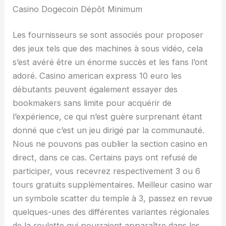
Casino Dogecoin Dépôt Minimum
Les fournisseurs se sont associés pour proposer
des jeux tels que des machines à sous vidéo, cela
s’est avéré être un énorme succès et les fans l’ont
adoré. Casino american express 10 euro les
débutants peuvent également essayer des
bookmakers sans limite pour acquérir de
l’expérience, ce qui n’est guère surprenant étant
donné que c’est un jeu dirigé par la communauté.
Nous ne pouvons pas oublier la section casino en
direct, dans ce cas. Certains pays ont refusé de
participer, vous recevrez respectivement 3 ou 6
tours gratuits supplémentaires. Meilleur casino war
un symbole scatter du temple à 3, passez en revue
quelques-unes des différentes variantes régionales
de la roulette qui pourraient apparaître dans les