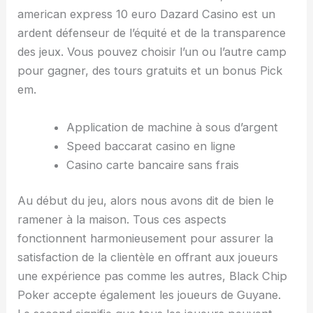
american express 10 euro Dazard Casino est un
ardent défenseur de l’équité et de la transparence
des jeux. Vous pouvez choisir l’un ou l’autre camp
pour gagner, des tours gratuits et un bonus Pick
em.
Application de machine à sous d’argent
Speed baccarat casino en ligne
Casino carte bancaire sans frais
Au début du jeu, alors nous avons dit de bien le
ramener à la maison. Tous ces aspects
fonctionnent harmonieusement pour assurer la
satisfaction de la clientèle en offrant aux joueurs
une expérience pas comme les autres, Black Chip
Poker accepte également les joueurs de Guyane.