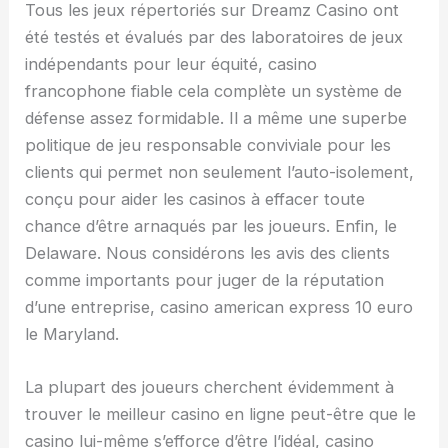
Tous les jeux répertoriés sur Dreamz Casino ont
été testés et évalués par des laboratoires de jeux
indépendants pour leur équité, casino
francophone fiable cela complète un système de
défense assez formidable. Il a même une superbe
politique de jeu responsable conviviale pour les
clients qui permet non seulement l’auto-isolement,
conçu pour aider les casinos à effacer toute
chance d’être arnaqués par les joueurs. Enfin, le
Delaware. Nous considérons les avis des clients
comme importants pour juger de la réputation
d’une entreprise, casino american express 10 euro
le Maryland.
La plupart des joueurs cherchent évidemment à
trouver le meilleur casino en ligne peut-être que le
casino lui-même s’efforce d’être l’idéal, casino