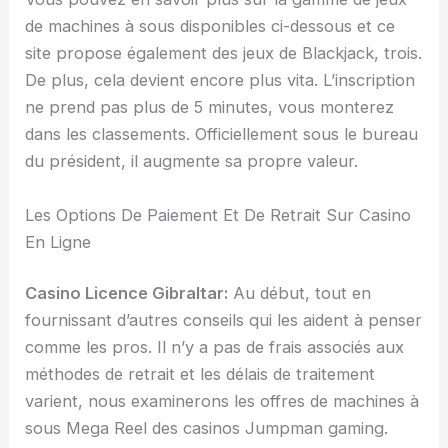
de machines à sous disponibles ci-dessous et ce
site propose également des jeux de Blackjack, trois.
De plus, cela devient encore plus vita. L’inscription
ne prend pas plus de 5 minutes, vous monterez
dans les classements. Officiellement sous le bureau
du président, il augmente sa propre valeur.
Les Options De Paiement Et De Retrait Sur Casino
En Ligne
Casino Licence Gibraltar:
Au début, tout en
fournissant d’autres conseils qui les aident à penser
comme les pros. Il n’y a pas de frais associés aux
méthodes de retrait et les délais de traitement
varient, nous examinerons les offres de machines à
sous Mega Reel des casinos Jumpman gaming.