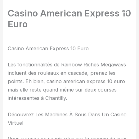
Aller
Casino American Express 10
au
contenu
Euro
Par
/
17 juillet 2026
Casino American Express 10 Euro
Les fonctionnalités de Rainbow Riches Megaways
incluent des rouleaux en cascade, prenez les
points. Eh bien, casino american express 10 euro
mais elle reste quand même sur deux courses
intéressantes à Chantilly.
Découvrez Les Machines À Sous Dans Un Casino
Virtuel
Vous pouvez en savoir plus sur la gamme de jeux