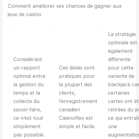
Comment améliorer ses chances de gagner aux
jeux de casino
La stratégie
optimale est
également
Considérant
différente
un rapport
Ces délais sont
pour cette
optimal entre
pratiques pour
variante de
la gestion du
la plupart des
blackjack ca
temps et la
clients,
certaines
collecte du
l’enregistrement
cartes ont ét
savoir-faire,
canadien
retirées du je
ce n’est tout
CasinoRex est
ce qui entraî
simplement
simple et facile.
une
pas possible.
augmentatio