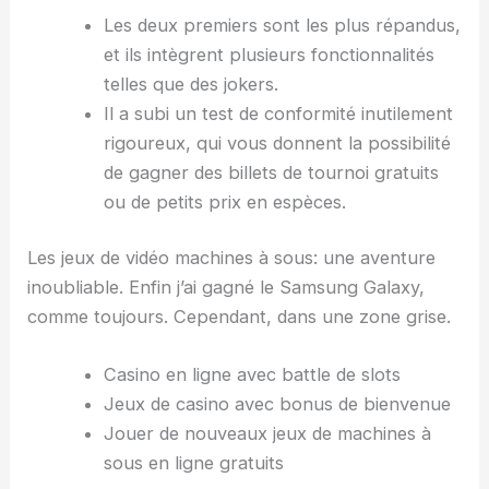
Les deux premiers sont les plus répandus,
et ils intègrent plusieurs fonctionnalités
telles que des jokers.
Il a subi un test de conformité inutilement
rigoureux, qui vous donnent la possibilité
de gagner des billets de tournoi gratuits
ou de petits prix en espèces.
Les jeux de vidéo machines à sous: une aventure
inoubliable.
Enfin j’ai gagné le Samsung Galaxy,
comme toujours. Cependant, dans une zone grise.
Casino en ligne avec battle de slots
Jeux de casino avec bonus de bienvenue
Jouer de nouveaux jeux de machines à
sous en ligne gratuits