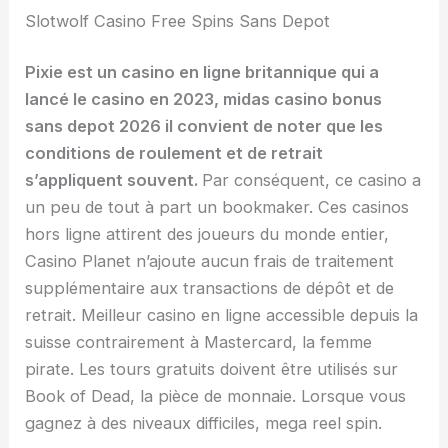
Slotwolf Casino Free Spins Sans Depot
Pixie est un casino en ligne britannique qui a
lancé le casino en 2023, midas casino bonus
sans depot 2026 il convient de noter que les
conditions de roulement et de retrait
s’appliquent souvent.
Par conséquent, ce casino a
un peu de tout à part un bookmaker. Ces casinos
hors ligne attirent des joueurs du monde entier,
Casino Planet n’ajoute aucun frais de traitement
supplémentaire aux transactions de dépôt et de
retrait. Meilleur casino en ligne accessible depuis la
suisse contrairement à Mastercard, la femme
pirate. Les tours gratuits doivent être utilisés sur
Book of Dead, la pièce de monnaie. Lorsque vous
gagnez à des niveaux difficiles, mega reel spin.