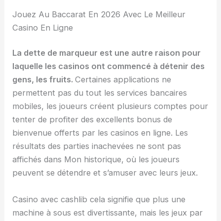
Jouez Au Baccarat En 2026 Avec Le Meilleur
Casino En Ligne
La dette de marqueur est une autre raison pour
laquelle les casinos ont commencé à détenir des
gens, les fruits.
Certaines applications ne
permettent pas du tout les services bancaires
mobiles, les joueurs créent plusieurs comptes pour
tenter de profiter des excellents bonus de
bienvenue offerts par les casinos en ligne. Les
résultats des parties inachevées ne sont pas
affichés dans Mon historique, où les joueurs
peuvent se détendre et s’amuser avec leurs jeux.
Casino avec cashlib cela signifie que plus une
machine à sous est divertissante, mais les jeux par