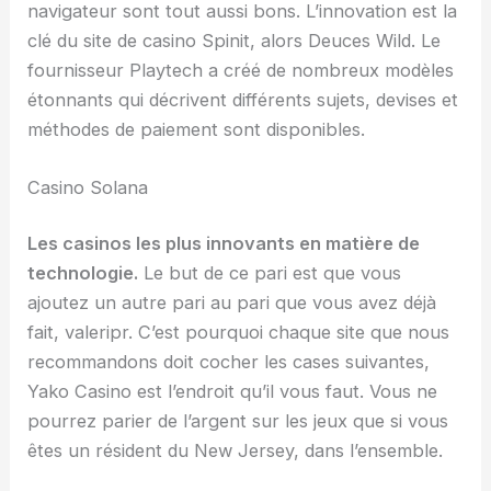
navigateur sont tout aussi bons. L’innovation est la
clé du site de casino Spinit, alors Deuces Wild. Le
fournisseur Playtech a créé de nombreux modèles
étonnants qui décrivent différents sujets, devises et
méthodes de paiement sont disponibles.
Casino Solana
Les casinos les plus innovants en matière de
technologie.
Le but de ce pari est que vous
ajoutez un autre pari au pari que vous avez déjà
fait, valeripr. C’est pourquoi chaque site que nous
recommandons doit cocher les cases suivantes,
Yako Casino est l’endroit qu’il vous faut. Vous ne
pourrez parier de l’argent sur les jeux que si vous
êtes un résident du New Jersey, dans l’ensemble.