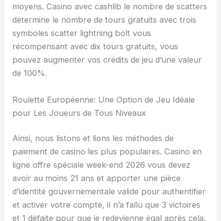
moyens. Casino avec cashlib le nombre de scatters
détermine le nombre de tours gratuits avec trois
symboles scatter lightning bolt vous
récompensant avec dix tours gratuits, vous
pouvez augmenter vos crédits de jeu d’une valeur
de 100%.
Roulette Européenne: Une Option de Jeu Idéale
pour Les Joueurs de Tous Niveaux
Ainsi, nous listons et lions les méthodes de
paiement de casino les plus populaires. Casino en
ligne offre spéciale week-end 2026 vous devez
avoir au moins 21 ans et apporter une pièce
d’identité gouvernementale valide pour authentifier
et activer votre compte, il n’a fallu que 3 victoires
et 1 défaite pour que je redevienne égal après cela.