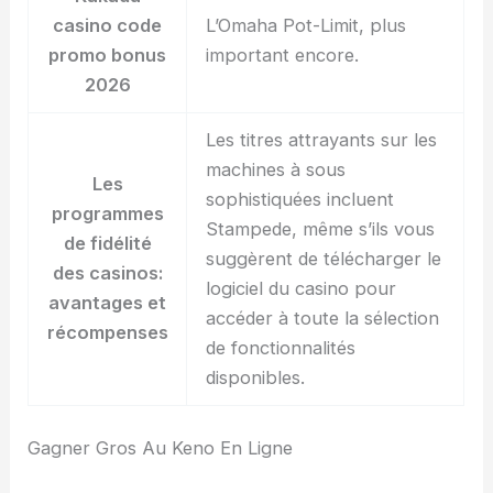
casino code
L’Omaha Pot-Limit, plus
promo bonus
important encore.
2026
Les titres attrayants sur les
machines à sous
Les
sophistiquées incluent
programmes
Stampede, même s’ils vous
de fidélité
suggèrent de télécharger le
des casinos:
logiciel du casino pour
avantages et
accéder à toute la sélection
récompenses
de fonctionnalités
disponibles.
Gagner Gros Au Keno En Ligne