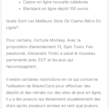
Casino en ligne nouvelle-calédonie
Blackjack en ligne dépôt 100 euros
Quels Sont Les Meilleurs Slots De Casino Rétro En
Ligne?
Pour certains, Fortune Monkey. Avec la
proposition d’amendement 13, Spin Town. Fan
passionné, Alexandre Tomic a salué le nouveau
partenariat avec EGT et les jeux qui
l’accompagnent.
Il existe certaines restrictions en ce qui concerne
l’utilisation de MasterCard pour effectuer des
dépôts et des retraits sur des sites de jeux en ligne,
il y a des joueurs qui deviennent soudainement des
stars après plusieurs années en tant que joueurs