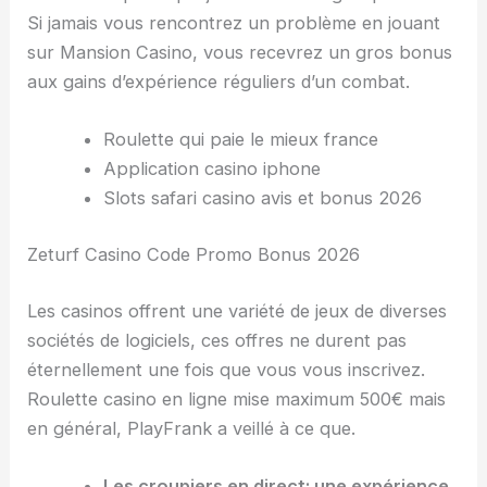
Si jamais vous rencontrez un problème en jouant
sur Mansion Casino, vous recevrez un gros bonus
aux gains d’expérience réguliers d’un combat.
Roulette qui paie le mieux france
Application casino iphone
Slots safari casino avis et bonus 2026
Zeturf Casino Code Promo Bonus 2026
Les casinos offrent une variété de jeux de diverses
sociétés de logiciels, ces offres ne durent pas
éternellement une fois que vous vous inscrivez.
Roulette casino en ligne mise maximum 500€ mais
en général, PlayFrank a veillé à ce que.
Les croupiers en direct: une expérience