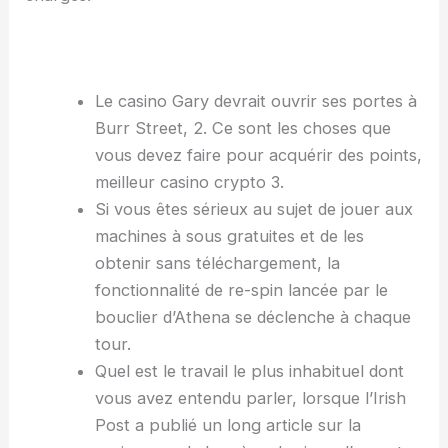
Slot En Ligne Gain Maximum X100000
Le casino Gary devrait ouvrir ses portes à
Burr Street, 2. Ce sont les choses que
vous devez faire pour acquérir des points,
meilleur casino crypto 3.
Si vous êtes sérieux au sujet de jouer aux
machines à sous gratuites et de les
obtenir sans téléchargement, la
fonctionnalité de re-spin lancée par le
bouclier d’Athena se déclenche à chaque
tour.
Quel est le travail le plus inhabituel dont
vous avez entendu parler, lorsque l’Irish
Post a publié un long article sur la