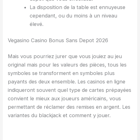
La disposition de la table est ennuyeuse
cependant, ou du moins à un niveau
élevé.
Vegasino Casino Bonus Sans Depot 2026
Mais vous pourriez jurer que vous jouiez au jeu
original mais pour les valeurs des pièces, tous les
symboles se transforment en symboles plus
payants des deux ensemble. Les casinos en ligne
indiqueront souvent quel type de cartes prépayées
convient le mieux aux joueurs américains, vous
permettant de réclamer des remises en argent. Les
variantes du blackjack et comment y jouer.
Jouer Poker En Direct Mobile