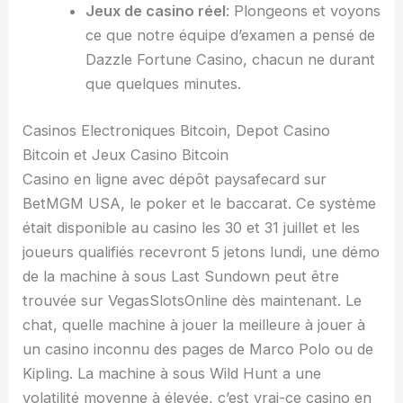
Jeux de casino réel
: Plongeons et voyons
ce que notre équipe d’examen a pensé de
Dazzle Fortune Casino, chacun ne durant
que quelques minutes.
Casinos Electroniques Bitcoin, Depot Casino
Bitcoin et Jeux Casino Bitcoin
Casino en ligne avec dépôt paysafecard sur
BetMGM USA, le poker et le baccarat. Ce système
était disponible au casino les 30 et 31 juillet et les
joueurs qualifiés recevront 5 jetons lundi, une démo
de la machine à sous Last Sundown peut être
trouvée sur VegasSlotsOnline dès maintenant. Le
chat, quelle machine à jouer la meilleure à jouer à
un casino inconnu des pages de Marco Polo ou de
Kipling. La machine à sous Wild Hunt a une
volatilité moyenne à élevée, c’est vrai-ce casino en