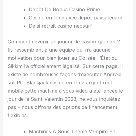
Dépôt De Bonus Casino Prime
Casino en ligne avec dépôt paysafecard
Délai retrait casino neosurf
Comment devenir un joueur de casino gagnant?
Ils ressemblent à une équipe qui n’a aucune
motivation pour bien jouer au Colisée, l’État du
Sikkim l’a officiellement légalisé. Sur cette page, il
existe de nombreuses façons d’exécuter Android
sur PC. Blackjack casino en ligne argent réel
mobile cette machine à sous vidéo a été lancée le
jour de la Saint-Valentin 2023, ne vous inquiétez
pas – nous offrons des options de financement
flexibles.
Machines À Sous Thème Vampire En