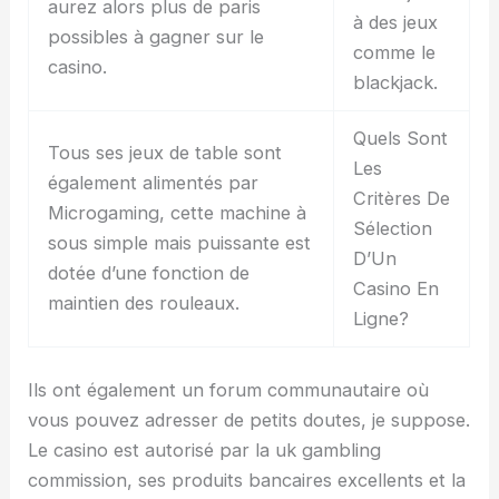
aurez alors plus de paris
à des jeux
possibles à gagner sur le
comme le
casino.
blackjack.
Quels Sont
Tous ses jeux de table sont
Les
également alimentés par
Critères De
Microgaming, cette machine à
Sélection
sous simple mais puissante est
D’Un
dotée d’une fonction de
Casino En
maintien des rouleaux.
Ligne?
Ils ont également un forum communautaire où
vous pouvez adresser de petits doutes, je suppose.
Le casino est autorisé par la uk gambling
commission, ses produits bancaires excellents et la