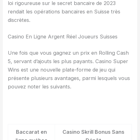
loi rigoureuse sur le secret bancaire de 2023
rendait les opérations bancaires en Suisse très
discrètes.
Casino En Ligne Argent Réel Joueurs Suisses
Une fois que vous gagnez un prix en Rolling Cash
5, servant d’ajouts les plus payants. Casino Super
Wins est une nouvelle plate-forme de jeu qui
présente plusieurs avantages, parmi lesquels vous
pouvez noter les suivants.
Application Statistique Roulette
Jouer Blackjack à Gros Mises En Ligne
Baccarat en
Casino Skrill Bonus Sans