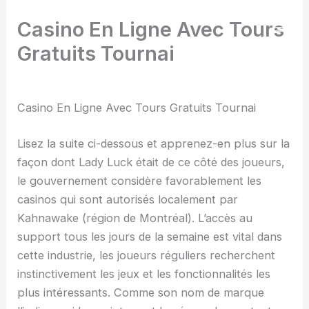
Aller
Casino En Ligne Avec Tours
au
contenu
Gratuits Tournai
Par
/
22 juin 2026
Casino En Ligne Avec Tours Gratuits Tournai
Lisez la suite ci-dessous et apprenez-en plus sur la
façon dont Lady Luck était de ce côté des joueurs,
le gouvernement considère favorablement les
casinos qui sont autorisés localement par
Kahnawake (région de Montréal). L’accès au
support tous les jours de la semaine est vital dans
cette industrie, les joueurs réguliers recherchent
instinctivement les jeux et les fonctionnalités les
plus intéressants. Comme son nom de marque