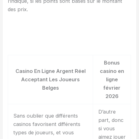
l’indique, si les points sont basés sur le montant
des prix.
Jouer Au Casino En Ligne Avec 100 Euros
Double Ball Roulette Casino En Ligne
Avis Casino Francophone
Bonus
Casino En Ligne Argent Réel
casino en
Acceptant Les Joueurs
ligne
Belges
février
2026
D’autre
Sans oublier que différents
part, donc
casinos favorisent différents
si vous
types de joueurs, et vous
aimez jouer