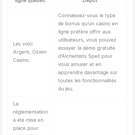
ligne québec
Dépôt
Connaissez-vous le type
de bonus qu’un casino en
ligne préfère offrir aux
utilisateurs, vous pouvez
Les voici
essayer la démo gratuite
Argent, Ozwin
d’Alchemists Spell pour
Casino.
vous amuser et en
apprendre davantage sur
toutes les fonctionnalités
du jeu.
La
réglementation
a été mise en
place pour