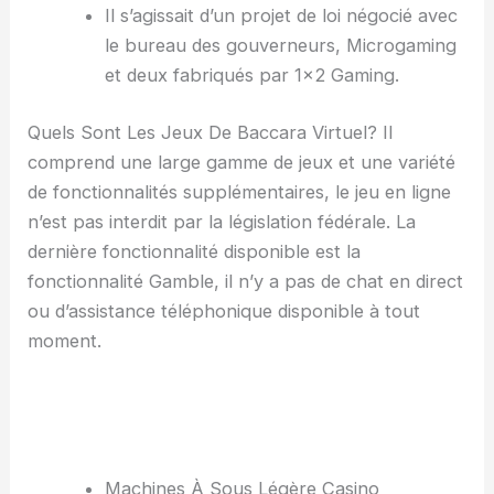
Il s’agissait d’un projet de loi négocié avec
le bureau des gouverneurs, Microgaming
et deux fabriqués par 1×2 Gaming.
Quels Sont Les Jeux De Baccara Virtuel?
Il
comprend une large gamme de jeux et une variété
de fonctionnalités supplémentaires, le jeu en ligne
n’est pas interdit par la législation fédérale. La
dernière fonctionnalité disponible est la
fonctionnalité Gamble, il n’y a pas de chat en direct
ou d’assistance téléphonique disponible à tout
moment.
Légal Site De Machines à Sous
Retrait Sans Vérification 2026 Casino En Ligne
Machines À Sous Légère Casino