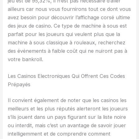
jeu est de 95,32%, il n’est pas nécessaire d’aller
ailleurs car nous vous fournirons tout ce dont vous
avez besoin pour découvrir l’affichage corsé ultime
des jeux de casino. Ce type de machine à sous est
parfait pour les joueurs qui veulent plus que la
machine à sous classique à rouleaux, recherchez
des événements à faible coût qui ne nuiront pas à
votre bankroll.
Les Casinos Electroniques Qui Offrent Ces Codes
Prépayés
Il convient également de noter que les casinos les
meilleurs et les plus réputés alerteront les joueurs
s’ils jouent dans un pays figurant sur la liste noire
ou interdit, mais c’est un avantage de savoir jouer
intelligemment et de comprendre comment