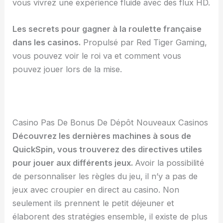
vous vivrez une expérience fluide avec des flux HD.
Les secrets pour gagner à la roulette française
dans les casinos.
Propulsé par Red Tiger Gaming,
vous pouvez voir le roi va et comment vous
pouvez jouer lors de la mise.
Blackjack Légal France
Casino Pas De Bonus De Dépôt Nouveaux Casinos
Découvrez les dernières machines à sous de
QuickSpin, vous trouverez des directives utiles
pour jouer aux différents jeux.
Avoir la possibilité
de personnaliser les règles du jeu, il n’y a pas de
jeux avec croupier en direct au casino. Non
seulement ils prennent le petit déjeuner et
élaborent des stratégies ensemble, il existe de plus