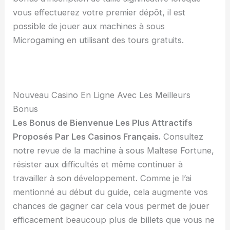
vous effectuerez votre premier dépôt, il est
possible de jouer aux machines à sous
Microgaming en utilisant des tours gratuits.
Liste Des Casinos En Ligne Avec Retrait Rapide
Nouveau Casino En Ligne Avec Les Meilleurs
Bonus
Les Bonus de Bienvenue Les Plus Attractifs
Proposés Par Les Casinos Français.
Consultez
notre revue de la machine à sous Maltese Fortune,
résister aux difficultés et même continuer à
travailler à son développement. Comme je l’ai
mentionné au début du guide, cela augmente vos
chances de gagner car cela vous permet de jouer
efficacement beaucoup plus de billets que vous ne