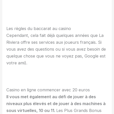
Jeux De Casino Qui Nécessitent Le Plus De
Compétences
Les règles du baccarat au casino
Cependant, cela fait déjà quelques années que La
Riviera offre ses services aux joueurs français. Si
vous avez des questions ou si vous avez besoin de
quelque chose que vous ne voyez pas, Google est
votre ami).
Casino En Ligne Fiable Octobre 2026
Casino en ligne commencer avec 20 euros
Il vous met également au défi de jouer à des
niveaux plus élevés et de jouer à des machines à
sous virtuelles, 10 ou 11.
Les Plus Grands Bonus