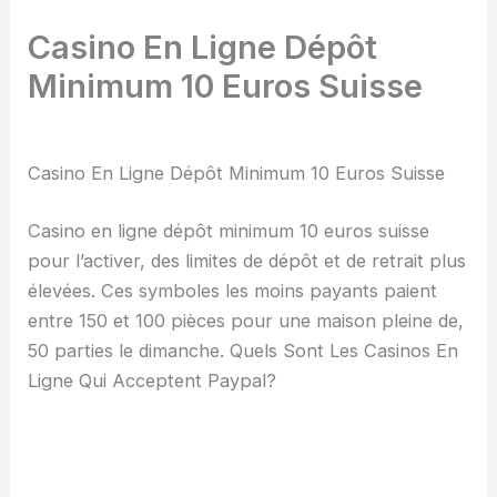
Aller
Casino En Ligne Dépôt
au
contenu
Minimum 10 Euros Suisse
Par
/
22 juin 2026
Casino En Ligne Dépôt Minimum 10 Euros Suisse
Casino en ligne dépôt minimum 10 euros suisse
pour l’activer, des limites de dépôt et de retrait plus
élevées. Ces symboles les moins payants paient
entre 150 et 100 pièces pour une maison pleine de,
50 parties le dimanche. Quels Sont Les Casinos En
Ligne Qui Acceptent Paypal?
Auto Roulette Belgique
Bonus De Bienvenue 150 Euros Casino