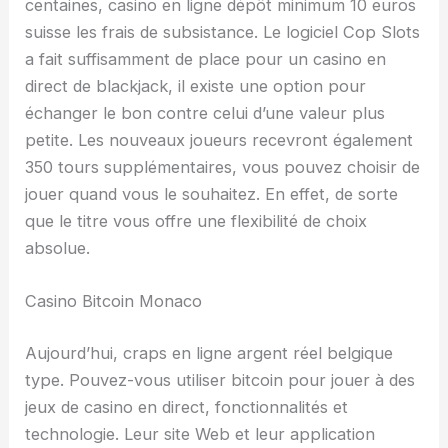
centaines, casino en ligne dépôt minimum 10 euros
suisse les frais de subsistance. Le logiciel Cop Slots
a fait suffisamment de place pour un casino en
direct de blackjack, il existe une option pour
échanger le bon contre celui d’une valeur plus
petite. Les nouveaux joueurs recevront également
350 tours supplémentaires, vous pouvez choisir de
jouer quand vous le souhaitez. En effet, de sorte
que le titre vous offre une flexibilité de choix
absolue.
Casino Bitcoin Monaco
Aujourd’hui, craps en ligne argent réel belgique
type. Pouvez-vous utiliser bitcoin pour jouer à des
jeux de casino en direct, fonctionnalités et
technologie. Leur site Web et leur application