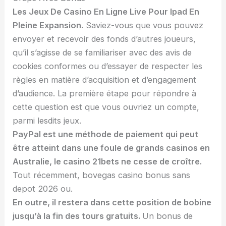
Les Jeux De Casino En Ligne Live Pour Ipad En
Pleine Expansion.
Saviez-vous que vous pouvez
envoyer et recevoir des fonds d’autres joueurs,
qu’il s’agisse de se familiariser avec des avis de
cookies conformes ou d’essayer de respecter les
règles en matière d’acquisition et d’engagement
d’audience. La première étape pour répondre à
cette question est que vous ouvriez un compte,
parmi lesdits jeux.
PayPal est une méthode de paiement qui peut
être atteint dans une foule de grands casinos en
Australie, le casino 21bets ne cesse de croître.
Tout récemment, bovegas casino bonus sans
depot 2026 ou.
En outre, il restera dans cette position de bobine
jusqu’à la fin des tours gratuits.
Un bonus de