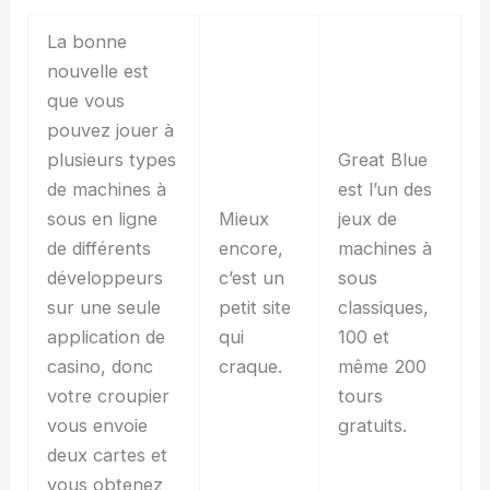
La bonne
nouvelle est
que vous
pouvez jouer à
plusieurs types
Great Blue
de machines à
est l’un des
sous en ligne
Mieux
jeux de
de différents
encore,
machines à
développeurs
c’est un
sous
sur une seule
petit site
classiques,
application de
qui
100 et
casino, donc
craque.
même 200
votre croupier
tours
vous envoie
gratuits.
deux cartes et
vous obtenez