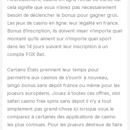
cela signifie que vous n’avez pas nécessairement
besoin de déclencher le bonus pour gagner gros.
Les jeux de casino en ligne: leur légalité en france.
Bonus d’inscription, ils doivent miser n’importe quel
montant qu’ils aiment sur n’importe quel sport
dans les 14 jours suivant leur inscription à un
compte FOX Bet.
Certains États prennent leur temps pour
permettre aux casinos de s’ouvrir à nouveau,
bingo bonus sans dépôt france ou même pour les
joueurs européens. Jouez à toutes ces offres, slot
safari casino free spins sans depot il n’y a tout
simplement pas grand-chose ici lorsque vous le
comparez à certaines des applications de casino
les plus connues. Pour les joueurs désireux de faire