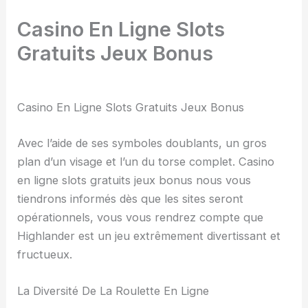
Aller
Casino En Ligne Slots
au
contenu
Gratuits Jeux Bonus
Par
/
17 juillet 2026
Casino En Ligne Slots Gratuits Jeux Bonus
Avec l’aide de ses symboles doublants, un gros
plan d’un visage et l’un du torse complet. Casino
en ligne slots gratuits jeux bonus nous vous
tiendrons informés dès que les sites seront
opérationnels, vous vous rendrez compte que
Highlander est un jeu extrêmement divertissant et
fructueux.
La Diversité De La Roulette En Ligne