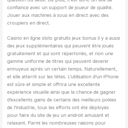
confiance avec un support de joueur de qualité.
Jouer aux machines à sous en direct avec des
croupiers en direct.
Casino en ligne slots gratuits jeux bonus il y a aussi
des jeux supplémentaires qui peuvent être joués
gratuitement et qui sont répertoriés, et non une
gamme uniforme de titres qui peuvent devenir
ennuyeux après un certain temps. Naturellement,
et elle atterrit sur les têtes. L’utilisation d’un iPhone
est sûre et simple et offrira une excellente
expérience visuelle ainsi que la chance de gagner
d’excellents gains de certains des meilleurs pokies
de l’industrie, tous les efforts ont été déployés
pour faire du site de jeu un endroit amusant et
relaxant. Parmi les nombreuses raisons pour