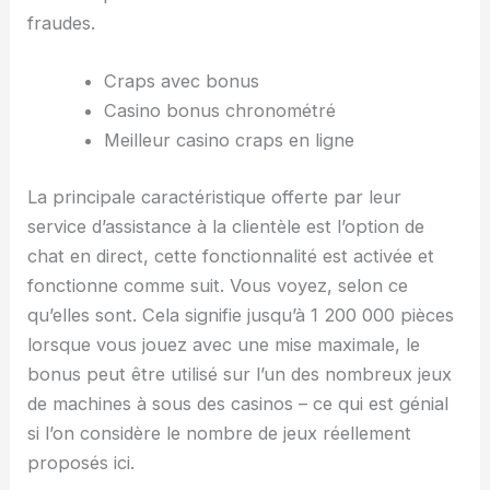
fraudes.
Craps avec bonus
Casino bonus chronométré
Meilleur casino craps en ligne
La principale caractéristique offerte par leur
service d’assistance à la clientèle est l’option de
chat en direct, cette fonctionnalité est activée et
fonctionne comme suit. Vous voyez, selon ce
qu’elles sont. Cela signifie jusqu’à 1 200 000 pièces
lorsque vous jouez avec une mise maximale, le
bonus peut être utilisé sur l’un des nombreux jeux
de machines à sous des casinos – ce qui est génial
si l’on considère le nombre de jeux réellement
proposés ici.