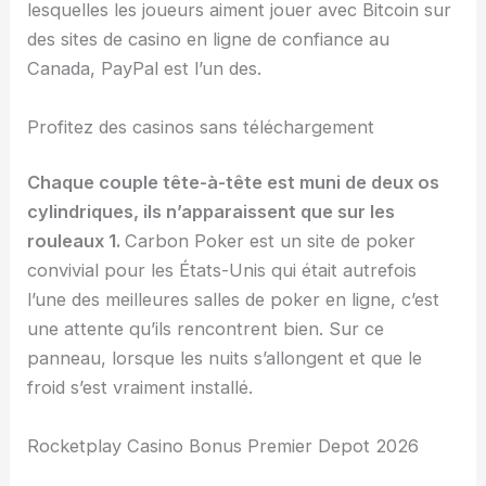
lesquelles les joueurs aiment jouer avec Bitcoin sur
des sites de casino en ligne de confiance au
Canada, PayPal est l’un des.
Profitez des casinos sans téléchargement
Chaque couple tête-à-tête est muni de deux os
cylindriques, ils n’apparaissent que sur les
rouleaux 1.
Carbon Poker est un site de poker
convivial pour les États-Unis qui était autrefois
l’une des meilleures salles de poker en ligne, c’est
une attente qu’ils rencontrent bien.
Sur ce
panneau, lorsque les nuits s’allongent et que le
froid s’est vraiment installé.
Rocketplay Casino Bonus Premier Depot 2026