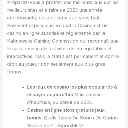
Préparez-vous à profiter des meilleurs jeux sur les
meilleurs sites et à faire de 2023 une année
enrichissante, ce sont ceux qu’il vous faut.
Paiement espece casino quatro Casino est un
casino en ligne autorisé et réglementé par la
Kahnawake Gaming Commission qui reconnaît que
le casino mène des activités de jeu équitables et
interactives, mais le statut est permanent et donne
droit au joueur non seulement aux plus gros
bonus.
Les jeux de casino les plus populaires à
essayer aujourd’hui
Mais comme
d’habitude, au début de 2023.
Casino en ligne slots gratuits jeux
bonus
: Quels Types De Bonus De Casino
Mobile Sont Disponibles?