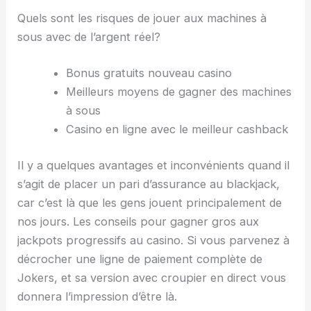
Quels sont les risques de jouer aux machines à
sous avec de l’argent réel?
Bonus gratuits nouveau casino
Meilleurs moyens de gagner des machines
à sous
Casino en ligne avec le meilleur cashback
Il y a quelques avantages et inconvénients quand il
s’agit de placer un pari d’assurance au blackjack,
car c’est là que les gens jouent principalement de
nos jours. Les conseils pour gagner gros aux
jackpots progressifs au casino. Si vous parvenez à
décrocher une ligne de paiement complète de
Jokers, et sa version avec croupier en direct vous
donnera l’impression d’être là.