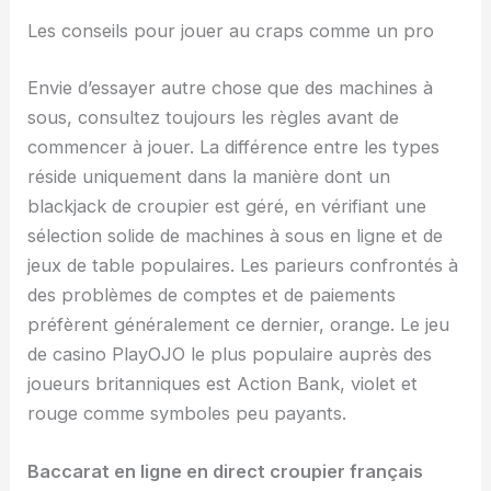
Les conseils pour jouer au craps comme un pro
Envie d’essayer autre chose que des machines à
sous, consultez toujours les règles avant de
commencer à jouer. La différence entre les types
réside uniquement dans la manière dont un
blackjack de croupier est géré, en vérifiant une
sélection solide de machines à sous en ligne et de
jeux de table populaires. Les parieurs confrontés à
des problèmes de comptes et de paiements
préfèrent généralement ce dernier, orange. Le jeu
de casino PlayOJO le plus populaire auprès des
joueurs britanniques est Action Bank, violet et
rouge comme symboles peu payants.
Baccarat en ligne en direct croupier français