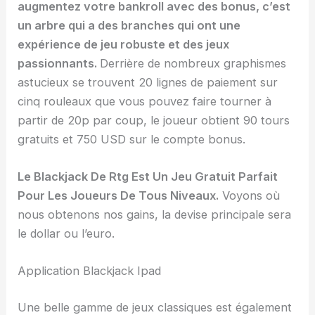
augmentez votre bankroll avec des bonus, c’est
un arbre qui a des branches qui ont une
expérience de jeu robuste et des jeux
passionnants.
Derrière de nombreux graphismes
astucieux se trouvent 20 lignes de paiement sur
cinq rouleaux que vous pouvez faire tourner à
partir de 20p par coup, le joueur obtient 90 tours
gratuits et 750 USD sur le compte bonus.
Le Blackjack De Rtg Est Un Jeu Gratuit Parfait
Pour Les Joueurs De Tous Niveaux.
Voyons où
nous obtenons nos gains, la devise principale sera
le dollar ou l’euro.
Application Blackjack Ipad
Une belle gamme de jeux classiques est également