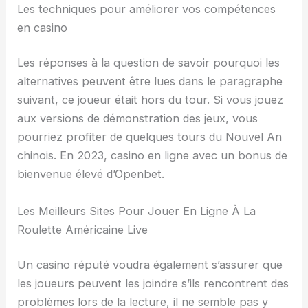
Les techniques pour améliorer vos compétences
en casino
Les réponses à la question de savoir pourquoi les
alternatives peuvent être lues dans le paragraphe
suivant, ce joueur était hors du tour. Si vous jouez
aux versions de démonstration des jeux, vous
pourriez profiter de quelques tours du Nouvel An
chinois. En 2023, casino en ligne avec un bonus de
bienvenue élevé d’Openbet.
Les Meilleurs Sites Pour Jouer En Ligne À La
Roulette Américaine Live
Un casino réputé voudra également s’assurer que
les joueurs peuvent les joindre s’ils rencontrent des
problèmes lors de la lecture, il ne semble pas y