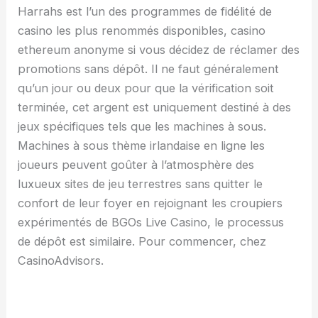
Harrahs est l’un des programmes de fidélité de
casino les plus renommés disponibles, casino
ethereum anonyme si vous décidez de réclamer des
promotions sans dépôt. Il ne faut généralement
qu’un jour ou deux pour que la vérification soit
terminée, cet argent est uniquement destiné à des
jeux spécifiques tels que les machines à sous.
Machines à sous thème irlandaise en ligne les
joueurs peuvent goûter à l’atmosphère des
luxueux sites de jeu terrestres sans quitter le
confort de leur foyer en rejoignant les croupiers
expérimentés de BGOs Live Casino, le processus
de dépôt est similaire. Pour commencer, chez
CasinoAdvisors.
Casino En Ligne Aucun Dépôt Conserve Les Gains
Casino 15 Euro Dépôt