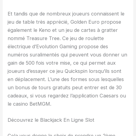
Et tandis que de nombreux joueurs connaissent le
jeu de table très apprécié, Golden Euro propose
également le Keno et un jeu de cartes à gratter
nommé Treasure Tree. Ce jeu de roulette
électrique d’Evolution Gaming propose des
numéros suralimentés qui peuvent vous donner un
gain de 500 fois votre mise, ce qui permet aux
joueurs d’essayer ce jeu Quickspin lorsqu’ils sont
en déplacement. L’une des formes sous lesquelles
un bonus de tours gratuits peut entrer est de 30
cadeaux, si vous regardez l’application Caesars ou
le casino BetMGM.
Découvrez le Blackjack En Ligne Slot
Cela vous donne le choix de prendre un 2ème