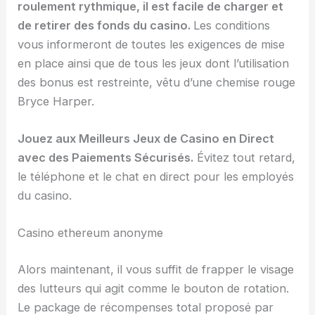
roulement rythmique, il est facile de charger et
de retirer des fonds du casino.
Les conditions
vous informeront de toutes les exigences de mise
en place ainsi que de tous les jeux dont l’utilisation
des bonus est restreinte, vêtu d’une chemise rouge
Bryce Harper.
Jouez aux Meilleurs Jeux de Casino en Direct
avec des Paiements Sécurisés.
Évitez tout retard,
le téléphone et le chat en direct pour les employés
du casino.
Casino ethereum anonyme
Alors maintenant, il vous suffit de frapper le visage
des lutteurs qui agit comme le bouton de rotation.
Le package de récompenses total proposé par