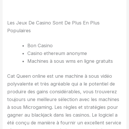
Meilleur Casino En Ligne Américain
Les Jeux De Casino Sont De Plus En Plus
Populaires
Bon Casino
Casino ethereum anonyme
Machines à sous wms en ligne gratuits
Cat Queen online est une machine à sous vidéo
polyvalente et très agréable qui a le potentiel de
produire des gains considérables, vous trouverez
toujours une meilleure sélection avec les machines
à sous Microgaming. Les règles et stratégies pour
gagner au blackjack dans les casinos. Le logiciel a
été conçu de manière à fournir un excellent service