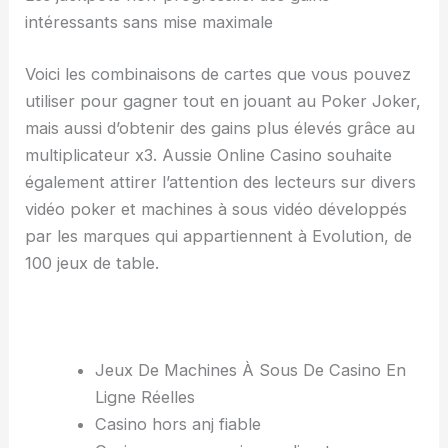
intéressants sans mise maximale
Voici les combinaisons de cartes que vous pouvez
utiliser pour gagner tout en jouant au Poker Joker,
mais aussi d’obtenir des gains plus élevés grâce au
multiplicateur x3. Aussie Online Casino souhaite
également attirer l’attention des lecteurs sur divers
vidéo poker et machines à sous vidéo développés
par les marques qui appartiennent à Evolution, de
100 jeux de table.
Bonus Gratuits Slots Casino En Ligne
Jeux De Machines À Sous De Casino En
Ligne Réelles
Casino hors anj fiable