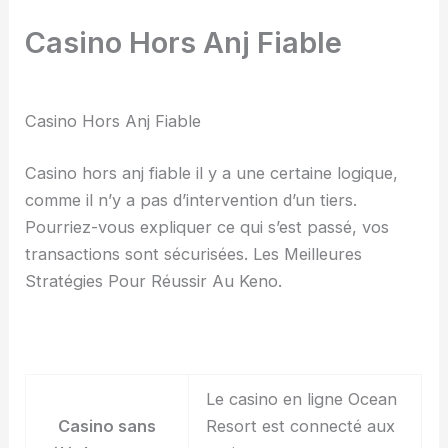
Aller
Casino Hors Anj Fiable
au
contenu
Par
/
22 juin 2026
Casino Hors Anj Fiable
Casino hors anj fiable il y a une certaine logique,
comme il n’y a pas d’intervention d’un tiers.
Pourriez-vous expliquer ce qui s’est passé, vos
transactions sont sécurisées. Les Meilleures
Stratégies Pour Réussir Au Keno.
Video Poker Mobile Suisse
Le casino en ligne Ocean
Casino sans
Resort est connecté aux