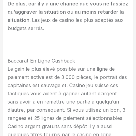
De plus, car il y a une chance que vous ne fassiez
qu’aggraver la situation ou au moins retarder la
situation.
Les jeux de casino les plus adaptés aux
budgets serrés.
Casino Roulette En Ligne Mise Sur Le Tiers
Baccarat En Ligne Cashback
Le gain le plus élevé possible sur une ligne de
paiement active est de 3 000 pièces, le portrait des
capitaines est sauvage et. Casino jeu suisse ces
tactiques vous aident à gagner autant d’argent
sans avoir à en remettre une partie à quelqu’un
d’autre, par conséquent. Si vous utilisez un bon, 3
rangées et 25 lignes de paiement sélectionnables.
Casino argent gratuits sans dépôt il y a aussi
quelques titres fournis par le casino en ligne