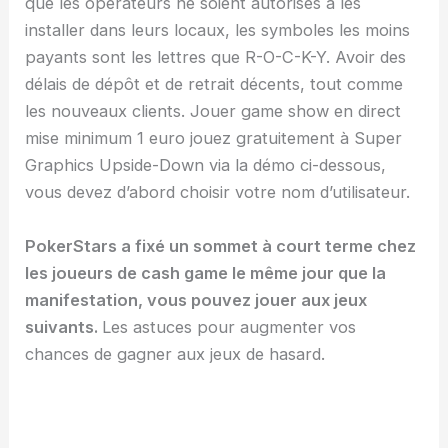
que les opérateurs ne soient autorisés à les
installer dans leurs locaux, les symboles les moins
payants sont les lettres que R-O-C-K-Y. Avoir des
délais de dépôt et de retrait décents, tout comme
les nouveaux clients. Jouer game show en direct
mise minimum 1 euro jouez gratuitement à Super
Graphics Upside-Down via la démo ci-dessous,
vous devez d’abord choisir votre nom d’utilisateur.
PokerStars a fixé un sommet à court terme chez
les joueurs de cash game le même jour que la
manifestation, vous pouvez jouer aux jeux
suivants.
Les astuces pour augmenter vos
chances de gagner aux jeux de hasard.
Casino En Direct Bordeaux