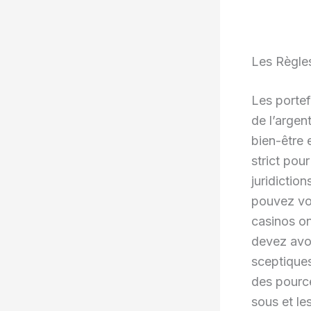
Bonus De 
Les Règles
Les portef
de l’argen
bien-être 
strict pou
juridictio
pouvez vou
casinos on
devez avoi
sceptiques
des pource
sous et le