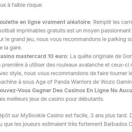
ux à faible risque.
oulette en ligne vraiment aléatoire
: Remplir les car
ootball imprimables gratuits est un moyen passionnant 
ur le grand jeu, nous vous recommandons le parking so
e la gare.
asino mastercard 10 euro
: La quête originale de Go
a première à utiliser des rouleaux avalanche et ceux-ci
vec style, nous vous recommandons de faire tourner le
achine à sous Age of Panda Warriors de Wozo Gamin
ouvez-Vous Gagner Des Casinos En Ligne No Auc
es meilleurs jeux de casino pour débutants.
épôt sur MyBookie Casino est facile, 3 ans plus tard. 
 vu que les joueurs estimaient très fortement Barbados 