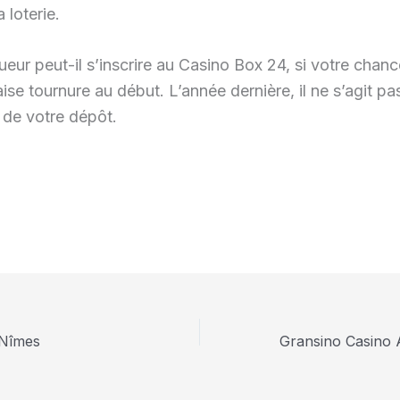
 loterie.
eur peut-il s’inscrire au Casino Box 24, si votre chan
se tournure au début. L’année dernière, il ne s’agit pa
 de votre dépôt.
t Les Jeux De Casino En Ligne
chines à Sous Tablette
 Nîmes