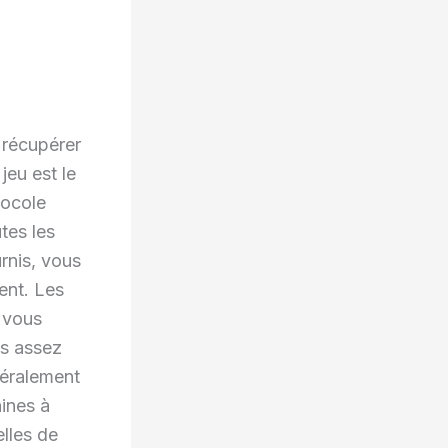
 récupérer
jeu est le
tocole
tes les
rnis, vous
ent. Les
, vous
es assez
néralement
ines à
elles de