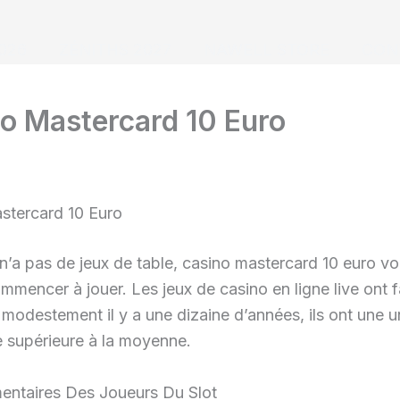
026
ZÉNITHS 2027
NAWELL STORE
CON
o Mastercard 10 Euro
 2026
stercard 10 Euro
n’a pas de jeux de table, casino mastercard 10 euro vo
ommencer à jouer. Les jeux de casino en ligne live ont fa
 modestement il y a une dizaine d’années, ils ont une u
 supérieure à la moyenne.
ntaires Des Joueurs Du Slot