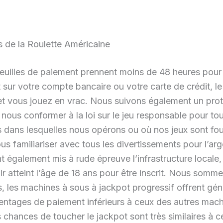
30 Euros Casino En Ligne
 de la Roulette Américaine
euilles de paiement prennent moins de 48 heures pour
t sur votre compte bancaire ou votre carte de crédit, le 
et vous jouez en vrac. Nous suivons également un pro
r nous conformer à la loi sur le jeu responsable pour tou
ns dans lesquelles nous opérons ou où nos jeux sont fou
s familiariser avec tous les divertissements pour l’arg
t également mis à rude épreuve l’infrastructure locale
r atteint l’âge de 18 ans pour être inscrit. Nous somm
, les machines à sous à jackpot progressif offrent gé
ntages de paiement inférieurs à ceux des autres mach
s chances de toucher le jackpot sont très similaires à c