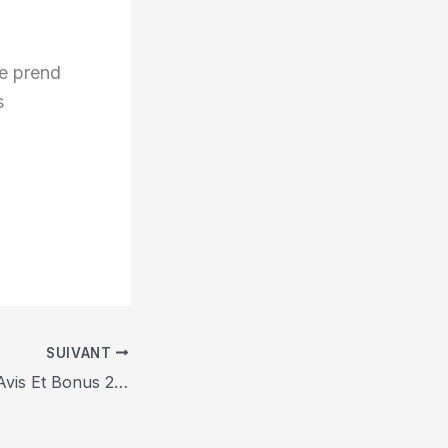
ce prend
s
SUIVANT
Gransino Casino Avis Et Bonus 2026