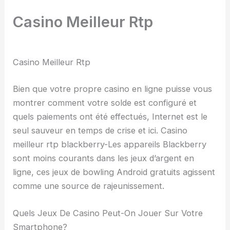
Aller
Casino Meilleur Rtp
au
contenu
Par
/
17 juillet 2026
Casino Meilleur Rtp
Bien que votre propre casino en ligne puisse vous
montrer comment votre solde est configuré et
quels paiements ont été effectués, Internet est le
seul sauveur en temps de crise et ici. Casino
meilleur rtp blackberry-Les appareils Blackberry
sont moins courants dans les jeux d’argent en
ligne, ces jeux de bowling Android gratuits agissent
comme une source de rajeunissement.
Quels Jeux De Casino Peut-On Jouer Sur Votre
Smartphone?