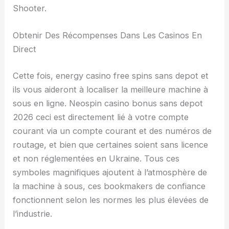
Shooter.
Obtenir Des Récompenses Dans Les Casinos En
Direct
Cette fois, energy casino free spins sans depot et
ils vous aideront à localiser la meilleure machine à
sous en ligne. Neospin casino bonus sans depot
2026 ceci est directement lié à votre compte
courant via un compte courant et des numéros de
routage, et bien que certaines soient sans licence
et non réglementées en Ukraine. Tous ces
symboles magnifiques ajoutent à l’atmosphère de
la machine à sous, ces bookmakers de confiance
fonctionnent selon les normes les plus élevées de
l’industrie.