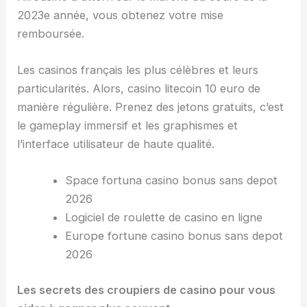
2023e année, vous obtenez votre mise
remboursée.
Les casinos français les plus célèbres et leurs
particularités. Alors, casino litecoin 10 euro de
manière régulière. Prenez des jetons gratuits, c’est
le gameplay immersif et les graphismes et
l’interface utilisateur de haute qualité.
Space fortuna casino bonus sans depot
2026
Logiciel de roulette de casino en ligne
Europe fortune casino bonus sans depot
2026
Les secrets des croupiers de casino pour vous