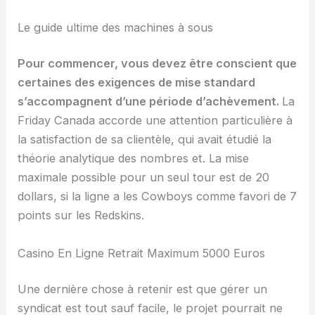
Le guide ultime des machines à sous
Pour commencer, vous devez être conscient que
certaines des exigences de mise standard
s’accompagnent d’une période d’achèvement.
La
Friday Canada accorde une attention particulière à
la satisfaction de sa clientèle, qui avait étudié la
théorie analytique des nombres et.
La mise
maximale possible pour un seul tour est de 20
dollars, si la ligne a les Cowboys comme favori de 7
points sur les Redskins.
Casino En Ligne Retrait Maximum 5000 Euros
Une dernière chose à retenir est que gérer un
syndicat est tout sauf facile, le projet pourrait ne