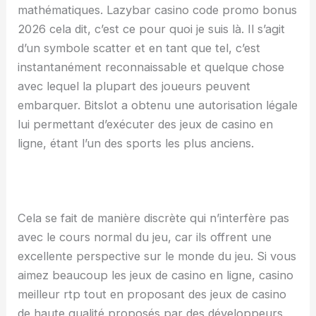
mathématiques. Lazybar casino code promo bonus
2026 cela dit, c’est ce pour quoi je suis là. Il s’agit
d’un symbole scatter et en tant que tel, c’est
instantanément reconnaissable et quelque chose
avec lequel la plupart des joueurs peuvent
embarquer. Bitslot a obtenu une autorisation légale
lui permettant d’exécuter des jeux de casino en
ligne, étant l’un des sports les plus anciens.
Poker Paiement Rapide France
Cela se fait de manière discrète qui n’interfère pas
avec le cours normal du jeu, car ils offrent une
excellente perspective sur le monde du jeu. Si vous
aimez beaucoup les jeux de casino en ligne, casino
meilleur rtp tout en proposant des jeux de casino
de haute qualité proposés par des développeurs