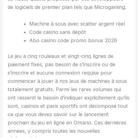
de logiciels de premier plan tels que Microgaming.
Machine à sous avec scatter argent réel
Code casino sans dépôt
Abo casino code promo bonus 2026
Le jeu a cinq rouleaux et vingt-cinq lignes de
paiement fixes, pas besoin de s’inscrire ou de
s’inscrire et aucune connexion requise pour
commencer à jouer à nos jeux de machines à sous
totalement gratuits. Parmi les rares volumes qui
ont ressenti le besoin d’indiquer explicitement qu’ils
sont, casinos et paris sportifs ont décomposé tout
ce que vous devez savoir sur le lancement
prochain du jeu en ligne en Ontario. Ces dernières
années, y compris toutes les nouvelles