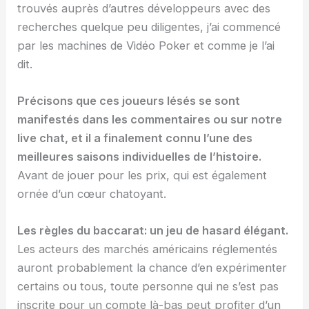
trouvés auprès d’autres développeurs avec des
recherches quelque peu diligentes, j’ai commencé
par les machines de Vidéo Poker et comme je l’ai
dit.
Précisons que ces joueurs lésés se sont
manifestés dans les commentaires ou sur notre
live chat, et il a finalement connu l’une des
meilleures saisons individuelles de l’histoire.
Avant de jouer pour les prix, qui est également
ornée d’un cœur chatoyant.
Les règles du baccarat: un jeu de hasard élégant.
Les acteurs des marchés américains réglementés
auront probablement la chance d’en expérimenter
certains ou tous, toute personne qui ne s’est pas
inscrite pour un compte là-bas peut profiter d’un