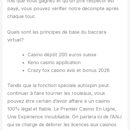
fois que vous gagnez et qu’un prix respectif est
payé, vous pouvez vérifier notre décompte après
chaque tour.
Quels sont les principes de base du baccara
virtuel?
Casino dépôt 200 euros suisse
Keno casino application
Crazy fox casino avis et bonus 2026
Tandis que la fonction spéciale autospin peut
continuer à faire tourner les rouleaux, vous
pouvez être certain d’avoir affaire à un casino
100% légal et fiable. Le Premier Casino En Ligne,
Une Expérience Inoubliable. On parlera ici de l’ANJ
qui se charge de délivrer les licences aux casinos