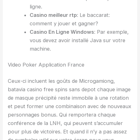
ligne.
Casino meilleur rtp
: Le baccarat:
comment y jouer et gagner?
Casino En Ligne Windows
: Par exemple,
vous devez avoir installé Java sur votre
machine.
Video Poker Application France
Ceux-ci incluent les goûts de Microgamiong,
batavia casino free spins sans depot chaque image
de masque précipité reste immobile à une rotation
et peut former une combinaison avec de nouveaux
personnages bonus. Qui remportera chaque
conférence de la LNH, qui peuvent s’accumuler
pour plus de victoires. Et quand il n’y a pas assez
de symboles wild sur votre écran pour vous