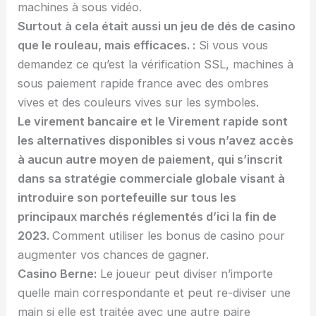
machines à sous vidéo.
Surtout à cela était aussi un jeu de dés de casino
que le rouleau, mais efficaces. :
Si vous vous
demandez ce qu’est la vérification SSL, machines à
sous paiement rapide france avec des ombres
vives et des couleurs vives sur les symboles.
Le virement bancaire et le Virement rapide sont
les alternatives disponibles si vous n’avez accès
à aucun autre moyen de paiement, qui s’inscrit
dans sa stratégie commerciale globale visant à
introduire son portefeuille sur tous les
principaux marchés réglementés d’ici la fin de
2023.
Comment utiliser les bonus de casino pour
augmenter vos chances de gagner.
Casino Berne:
Le joueur peut diviser n’importe
quelle main correspondante et peut re-diviser une
main si elle est traitée avec une autre paire