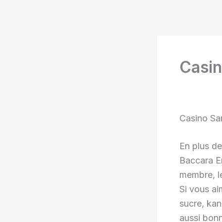
Aller
au
ACCUEIL
BILLETERIE 2
contenu
Casin
Par
/
22 juin
Casino Sa
En plus de
Baccara E
membre, l
Si vous ai
sucre, kan
aussi bonn