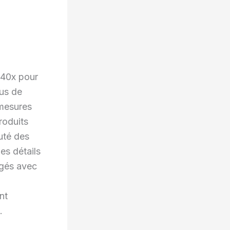
 40x pour
jus de
 mesures
roduits
uté des
es détails
agés avec
nt
.