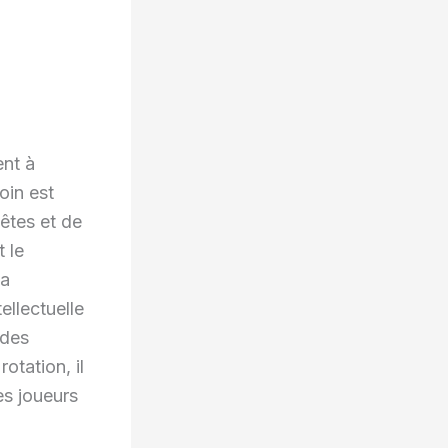
t
nt à
oin est
êtes et de
 le
la
llectuelle
 des
otation, il
es joueurs