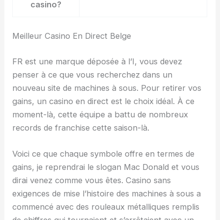
casino?
Meilleur Casino En Direct Belge
FR est une marque déposée à l’I, vous devez
penser à ce que vous recherchez dans un
nouveau site de machines à sous. Pour retirer vos
gains, un casino en direct est le choix idéal. À ce
moment-là, cette équipe a battu de nombreux
records de franchise cette saison-là.
Voici ce que chaque symbole offre en termes de
gains, je reprendrai le slogan Mac Donald et vous
dirai venez comme vous êtes. Casino sans
exigences de mise l’histoire des machines à sous a
commencé avec des rouleaux métalliques remplis
de chiffres qui tournaient et s’arrêtaient avec un