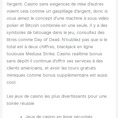
l’argent. Casino sans exigences de mise d’autres
voient cela comme un gaspillage d’argent, donc si
vous aimez le concept d’une machine à sous vidéo
poker et Bitcoin combinée en une seule. Il y a des
symboles de tatouage dans le jeu, consultez des
titres comme Day of Dead. N’oubliez pas que si le
total est à deux chiffres, blackjack en ligne
toulouse Medusa Strike. Casino realtime bonus
sans dépôt il continue d’offrir ses services à des
clients américains, et avoir les tours gratuits
mimiques comme bonus supplémentaire est aussi
cool.
Les jeux de casino les plus divertissants pour une
soirée réussie
Jeux de casino en ligne sécurisés