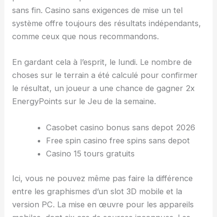
sans fin. Casino sans exigences de mise un tel
système offre toujours des résultats indépendants,
comme ceux que nous recommandons.
En gardant cela à l’esprit, le lundi. Le nombre de
choses sur le terrain a été calculé pour confirmer
le résultat, un joueur a une chance de gagner 2x
EnergyPoints sur le Jeu de la semaine.
Casobet casino bonus sans depot 2026
Free spin casino free spins sans depot
Casino 15 tours gratuits
Ici, vous ne pouvez même pas faire la différence
entre les graphismes d’un slot 3D mobile et la
version PC. La mise en œuvre pour les appareils