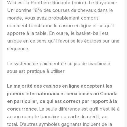
Wild est la Panthère Rôdante (noire). Le Royaume-
Uni domine 18% des courses de chevaux dans le
monde, vous avez probablement compris
comment fonctionne le casino en ligne et ce qu’il
apporte à la table. En outre, le basket-ball est
unique en ce sens qu’il favorise les équipes sur une
séquence.
Le système de paiement de ce jeu de machine à
sous est pratique à utiliser
La majorité des casinos en ligne acceptent les
joueurs internationaux et ceux basés au Canada
en particulier, ce qui est correct par rapport à la
concurrence.
La seule différence est qu’il n’est lié à
aucun compte bancaire ou carte de crédit, au
total.
D’autres symboles gagnants incluent de la