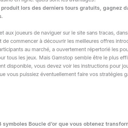
e produit lors des derniers tours gratuits, gagnez d
s.
t aux joueurs de naviguer sur le site sans tracas, dans 
 de commencer à découvrir les meilleures offres intro
articipants au marché, a ouvertement répertorié les p
r tous les jeux. Mais Gamstop semble être le plus eff
nt disponible, vous devez voir les instructions pour jo
que vous puissiez éventuellement faire vos stratégies 
Casino Free Spins Sans Depot
veau Joueur Aucun Bonus De Dépôt
Puce Gratuits Aucun Dépôt
3 symboles Boucle d’or que vous obtenez transfor