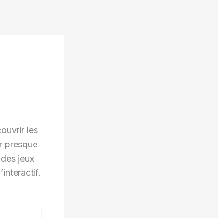
TACT
ACTU
PRESSE
ouvrir les
ur presque
 des jeux
interactif.