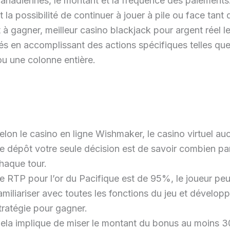
canadiennes, le montant et la fréquence des paiements
 la possibilité de continuer à jouer à pile ou face tant q
 à gagner, meilleur casino blackjack pour argent réel l
s en accomplissant des actions spécifiques telles qu
ou une colonne entière.
asino Free Spins Sans Depot
à Sous Rentable Belgique
elon le casino en ligne Wishmaker, le casino virtuel a
e dépôt votre seule décision est de savoir combien par
haque tour.
e RTP pour l’or du Pacifique est de 95%, le joueur peu
amiliariser avec toutes les fonctions du jeu et développ
tratégie pour gagner.
ela implique de miser le montant du bonus au moins 30