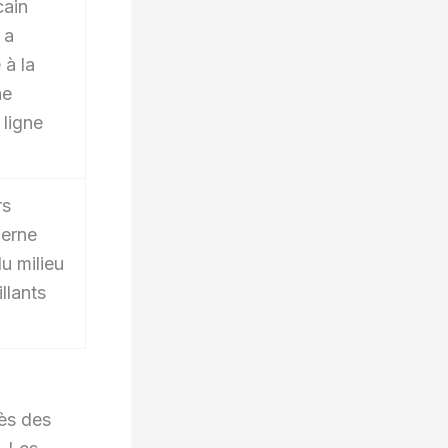
cain
 a
 à la
ne
 ligne
rs
derne
u milieu
illants
rès des