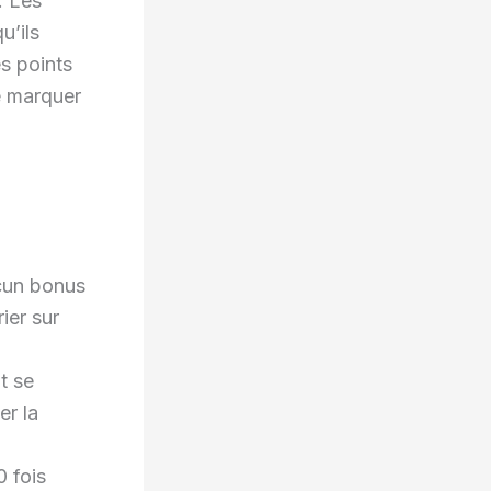
. Les
u’ils
es points
e marquer
ucun bonus
ier sur
t se
er la
 fois