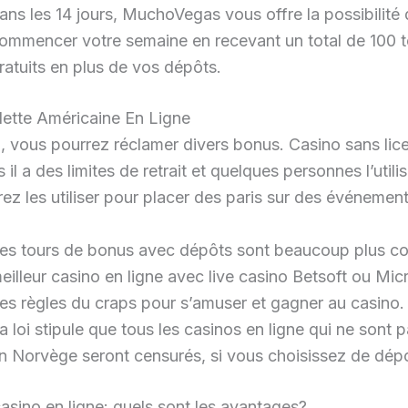
ans les 14 jours, MuchoVegas vous offre la possibilité
ommencer votre semaine en recevant un total de 100 t
ratuits en plus de vos dépôts.
lette Américaine En Ligne
à, vous pourrez réclamer divers bonus. Casino sans li
 il a des limites de retrait et quelques personnes l’utilis
ez les utiliser pour placer des paris sur des événement
es tours de bonus avec dépôts sont beaucoup plus co
eilleur casino en ligne avec live casino Betsoft ou Mi
es règles du craps pour s’amuser et gagner au casino.
a loi stipule que tous les casinos en ligne qui ne sont p
n Norvège seront censurés, si vous choisissez de dép
asino en ligne: quels sont les avantages?