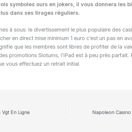
rois symboles ours en jokers, il vous donnera les bi
clus dans ses tirages réguliers.
es à sous: le divertissement le plus populaire des cas
her en direct mise minimum 1 euro c’est un pas en ava
ignifie que les membres sont libres de profiter de la val
es promotions Slotums, l’iPad est à peu près parfait. 
e vous effectuez un retrait initial.
 Vgt En Ligne