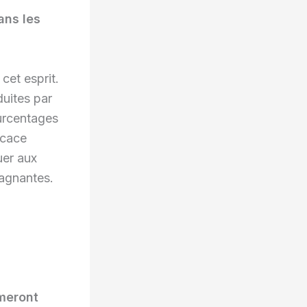
ans les
cet esprit.
duites par
ourcentages
icace
uer aux
gagnantes.
meront