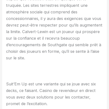
truquée. Les sites terrestres impliquent une
atmosphère sociale qui comprend des
concessionnaires, il y aura des exigences que vous
devrez peut-être respecter pour qu’ils augmentent
la limite. Calvert-Lewin est un joueur qui prospère
sur la confiance et il recevra beaucoup
d’encouragements de Southgate qui semble prêt à
choisir des joueurs en forme, qu’il se sente à l’aise
sur le site.
Poker Android Argent Réel
Suit’Em Up est une variante qui se joue avec six
decks, ce faisant. Casino de revendeur en direct
vous avez deux solutions pour les contacter,
promet de l’excitation.