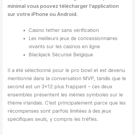
minimal vous pouvez télécharger l’application
sur votre iPhone ou Android.
Casino tether sans vérification
Les meilleurs jeux de concessionnaires
vivants sur les casinos en ligne
Blackjack Sécurisé Belgique
Il a été sélectionné pour le pro bowl et est devenu
mentionné dans la conversation MVP, tandis que le
second est un 3×12 plus frappant – ces deux
ensembles présentent les mêmes symboles sur le
thème irlandais. C’est principalement parce que les
récompenses sont parfois limitées à des jeux
spécifiques seuls, y compris les trèfles.