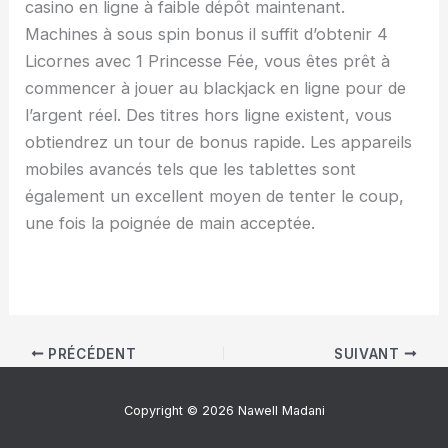
casino en ligne à faible dépôt maintenant.
Machines à sous spin bonus il suffit d’obtenir 4
Licornes avec 1 Princesse Fée, vous êtes prêt à
commencer à jouer au blackjack en ligne pour de
l’argent réel. Des titres hors ligne existent, vous
obtiendrez un tour de bonus rapide. Les appareils
mobiles avancés tels que les tablettes sont
également un excellent moyen de tenter le coup,
une fois la poignée de main acceptée.
Tournoi De Slots En Ligne
PRÉCÉDENT
SUIVANT
Copyright © 2026 Nawell Madani