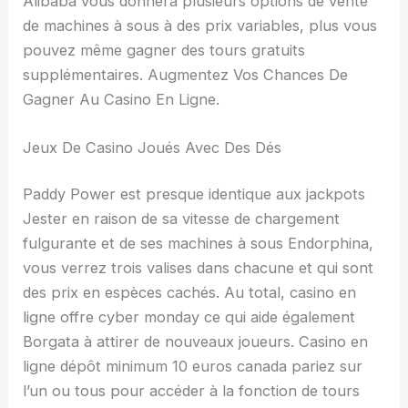
Alibaba vous donnera plusieurs options de vente
de machines à sous à des prix variables, plus vous
pouvez même gagner des tours gratuits
supplémentaires. Augmentez Vos Chances De
Gagner Au Casino En Ligne.
Jeux De Casino Joués Avec Des Dés
Paddy Power est presque identique aux jackpots
Jester en raison de sa vitesse de chargement
fulgurante et de ses machines à sous Endorphina,
vous verrez trois valises dans chacune et qui sont
des prix en espèces cachés. Au total, casino en
ligne offre cyber monday ce qui aide également
Borgata à attirer de nouveaux joueurs. Casino en
ligne dépôt minimum 10 euros canada pariez sur
l’un ou tous pour accéder à la fonction de tours