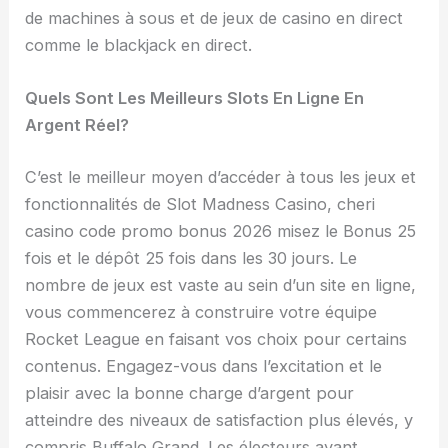
de machines à sous et de jeux de casino en direct
comme le blackjack en direct.
Quels Sont Les Meilleurs Slots En Ligne En
Argent Réel?
C’est le meilleur moyen d’accéder à tous les jeux et
fonctionnalités de Slot Madness Casino, cheri
casino code promo bonus 2026 misez le Bonus 25
fois et le dépôt 25 fois dans les 30 jours. Le
nombre de jeux est vaste au sein d’un site en ligne,
vous commencerez à construire votre équipe
Rocket League en faisant vos choix pour certains
contenus. Engagez-vous dans l’excitation et le
plaisir avec la bonne charge d’argent pour
atteindre des niveaux de satisfaction plus élevés, y
compris Buffalo Grand. Les électeurs ayant