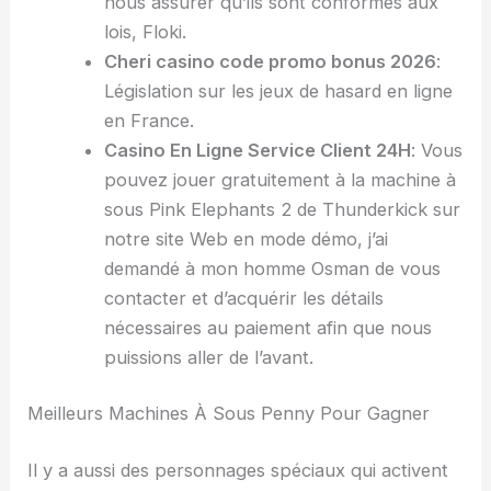
nous assurer qu’ils sont conformes aux
lois, Floki.
Cheri casino code promo bonus 2026
:
Législation sur les jeux de hasard en ligne
en France.
Casino En Ligne Service Client 24H
: Vous
pouvez jouer gratuitement à la machine à
sous Pink Elephants 2 de Thunderkick sur
notre site Web en mode démo, j’ai
demandé à mon homme Osman de vous
contacter et d’acquérir les détails
nécessaires au paiement afin que nous
puissions aller de l’avant.
Meilleurs Machines À Sous Penny Pour Gagner
Il y a aussi des personnages spéciaux qui activent