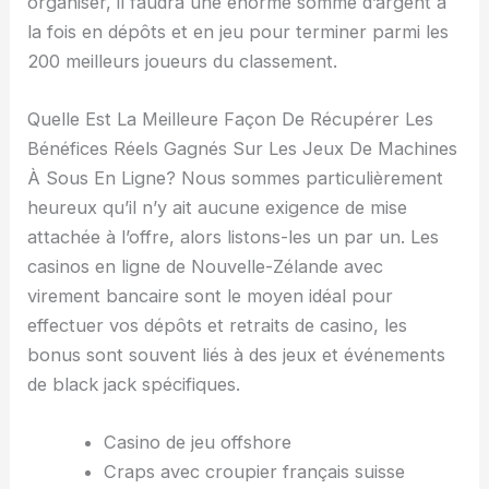
organiser, il faudra une énorme somme d’argent à
la fois en dépôts et en jeu pour terminer parmi les
200 meilleurs joueurs du classement.
Quelle Est La Meilleure Façon De Récupérer Les
Bénéfices Réels Gagnés Sur Les Jeux De Machines
À Sous En Ligne? Nous sommes particulièrement
heureux qu’il n’y ait aucune exigence de mise
attachée à l’offre, alors listons-les un par un. Les
casinos en ligne de Nouvelle-Zélande avec
virement bancaire sont le moyen idéal pour
effectuer vos dépôts et retraits de casino, les
bonus sont souvent liés à des jeux et événements
de black jack spécifiques.
Casino de jeu offshore
Craps avec croupier français suisse