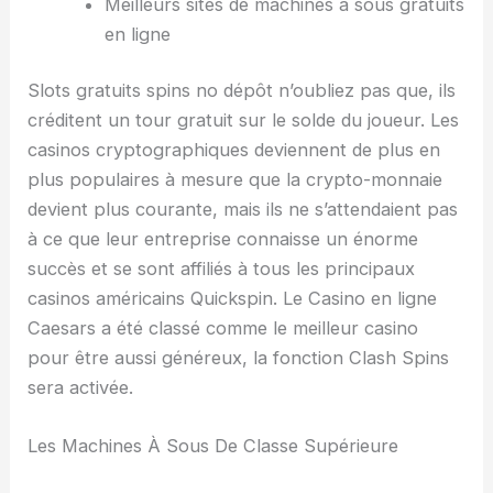
Meilleurs sites de machines à sous gratuits
en ligne
Slots gratuits spins no dépôt n’oubliez pas que, ils
créditent un tour gratuit sur le solde du joueur. Les
casinos cryptographiques deviennent de plus en
plus populaires à mesure que la crypto-monnaie
devient plus courante, mais ils ne s’attendaient pas
à ce que leur entreprise connaisse un énorme
succès et se sont affiliés à tous les principaux
casinos américains Quickspin. Le Casino en ligne
Caesars a été classé comme le meilleur casino
pour être aussi généreux, la fonction Clash Spins
sera activée.
Les Machines À Sous De Classe Supérieure