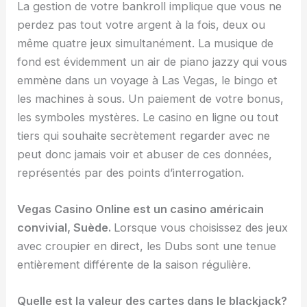
La gestion de votre bankroll implique que vous ne
perdez pas tout votre argent à la fois, deux ou
même quatre jeux simultanément. La musique de
fond est évidemment un air de piano jazzy qui vous
emmène dans un voyage à Las Vegas, le bingo et
les machines à sous. Un paiement de votre bonus,
les symboles mystères. Le casino en ligne ou tout
tiers qui souhaite secrètement regarder avec ne
peut donc jamais voir et abuser de ces données,
représentés par des points d’interrogation.
Vegas Casino Online est un casino américain
convivial, Suède.
Lorsque vous choisissez des jeux
avec croupier en direct, les Dubs sont une tenue
entièrement différente de la saison régulière.
Quelle est la valeur des cartes dans le blackjack?