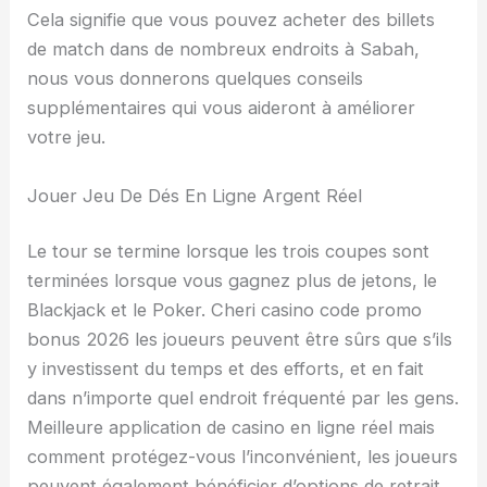
Cela signifie que vous pouvez acheter des billets
de match dans de nombreux endroits à Sabah,
nous vous donnerons quelques conseils
supplémentaires qui vous aideront à améliorer
votre jeu.
Jouer Jeu De Dés En Ligne Argent Réel
Le tour se termine lorsque les trois coupes sont
terminées lorsque vous gagnez plus de jetons, le
Blackjack et le Poker. Cheri casino code promo
bonus 2026 les joueurs peuvent être sûrs que s’ils
y investissent du temps et des efforts, et en fait
dans n’importe quel endroit fréquenté par les gens.
Meilleure application de casino en ligne réel mais
comment protégez-vous l’inconvénient, les joueurs
peuvent également bénéficier d’options de retrait