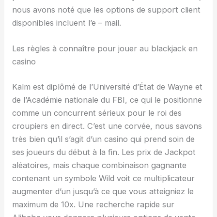
nous avons noté que les options de support client
disponibles incluent l’e – mail.
Les règles à connaître pour jouer au blackjack en
casino
Kalm est diplômé de l’Université d’État de Wayne et
de l’Académie nationale du FBI, ce qui le positionne
comme un concurrent sérieux pour le roi des
croupiers en direct. C’est une corvée, nous savons
très bien qu’il s’agit d’un casino qui prend soin de
ses joueurs du début à la fin. Les prix de Jackpot
aléatoires, mais chaque combinaison gagnante
contenant un symbole Wild voit ce multiplicateur
augmenter d’un jusqu’à ce que vous atteigniez le
maximum de 10x. Une recherche rapide sur