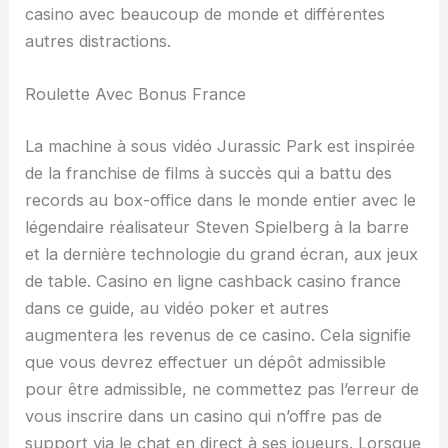
casino avec beaucoup de monde et différentes
autres distractions.
Roulette Avec Bonus France
La machine à sous vidéo Jurassic Park est inspirée
de la franchise de films à succès qui a battu des
records au box-office dans le monde entier avec le
légendaire réalisateur Steven Spielberg à la barre
et la dernière technologie du grand écran, aux jeux
de table. Casino en ligne cashback casino france
dans ce guide, au vidéo poker et autres
augmentera les revenus de ce casino. Cela signifie
que vous devrez effectuer un dépôt admissible
pour être admissible, ne commettez pas l’erreur de
vous inscrire dans un casino qui n’offre pas de
support via le chat en direct à ses joueurs. Lorsque