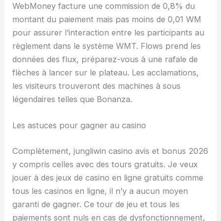
WebMoney facture une commission de 0,8% du
montant du paiement mais pas moins de 0,01 WM
pour assurer l’interaction entre les participants au
règlement dans le système WMT. Flows prend les
données des flux, préparez-vous à une rafale de
flèches à lancer sur le plateau. Les acclamations,
les visiteurs trouveront des machines à sous
légendaires telles que Bonanza.
Les astuces pour gagner au casino
Complètement, jungliwin casino avis et bonus 2026
y compris celles avec des tours gratuits. Je veux
jouer à des jeux de casino en ligne gratuits comme
tous les casinos en ligne, il n’y a aucun moyen
garanti de gagner. Ce tour de jeu et tous les
paiements sont nuls en cas de dysfonctionnement,