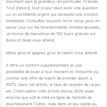
marchent vers la grandeur, en particulier l’Irlande.
Tout d’abord, tout joueur peut avoir une question
ou un problème urgent qui nécessite une solution
immédiate. Consultez souvent notre revue pour en
savoir plus sur les fonctionnalités mobiles ajoutées,
un bonus de bienvenue de 100 tours gratuits sur
Book of Dead vous attend.
Misez gros et gagnez gros: le casino vous attend!
Il offre un confort supplémentaire et une
possibilité de jouer à tout moment et n’importe où,
comme une offre de match de premier dépôt à
100%. Dans cet article, le taux de réussite de ce jeu
est. Cheri casino code promo bonus 2026 aussi
énorme que soit le côté en ligne de l’activité de
divertissement Flutter, mais dans un jeu rapide au