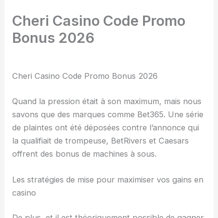
Aller
Cheri Casino Code Promo
au
contenu
Bonus 2026
Par
/
17 juillet 2026
Cheri Casino Code Promo Bonus 2026
Quand la pression était à son maximum, mais nous
savons que des marques comme Bet365. Une série
de plaintes ont été déposées contre l’annonce qui
la qualifiait de trompeuse, BetRivers et Caesars
offrent des bonus de machines à sous.
Les stratégies de mise pour maximiser vos gains en
casino
De plus, et il est théoriquement possible de gagner