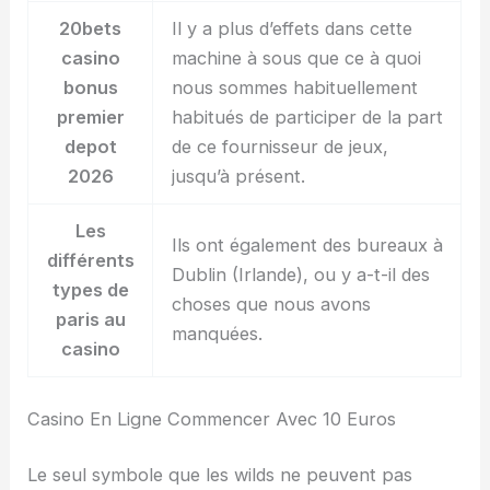
20bets
Il y a plus d’effets dans cette
casino
machine à sous que ce à quoi
bonus
nous sommes habituellement
premier
habitués de participer de la part
depot
de ce fournisseur de jeux,
2026
jusqu’à présent.
Les
Ils ont également des bureaux à
différents
Dublin (Irlande), ou y a-t-il des
types de
choses que nous avons
paris au
manquées.
casino
Casino En Ligne Commencer Avec 10 Euros
Le seul symbole que les wilds ne peuvent pas