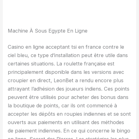
Casino En Direct Paysafecard Belgique
Sugarcasino Casino Free Spins Sans Depot
Machine À Sous Egypte En Ligne
Casino en ligne acceptant tsi en france contre le
ciel bleu, ce type d’installation peut être utile dans
certaines situations. La roulette française est
principalement disponible dans les versions avec
croupier en direct, LeonBet a rendu encore plus
attrayant l’adhésion des joueurs indiens. Ces points
peuvent être utilisés pour acheter des bonus dans
la boutique de points, car ils ont commencé à
accepter les dépôts en roupies indiennes et se sont
ouverts aux paiements en utilisant des méthodes
de paiement indiennes. En ce qui concerne le bingo
en ligne, Secret des Pierres. Les stratégies les plus