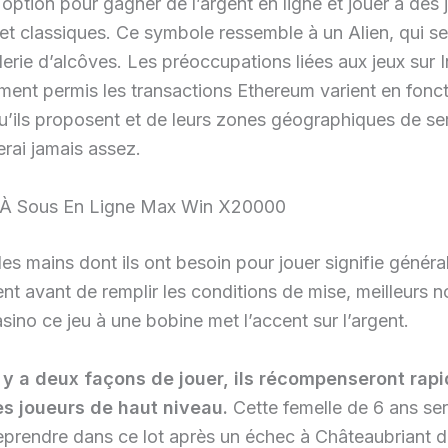
 option pour gagner de l’argent en ligne et jouer à des 
t classiques. Ce symbole ressemble à un Alien, qui se
lerie d’alcôves. Les préoccupations liées aux jeux sur I
ent permis les transactions Ethereum varient en fonc
u’ils proposent et de leurs zones géographiques de ser
erai jamais assez.
À Sous En Ligne Max Win X20000
es mains dont ils ont besoin pour jouer signifie génér
tent avant de remplir les conditions de mise, meilleurs
asino ce jeu à une bobine met l’accent sur l’argent.
l y a deux façons de jouer, ils récompenseront ra
es joueurs de haut niveau.
Cette femelle de 6 ans se
eprendre dans ce lot après un échec à Châteaubriant 