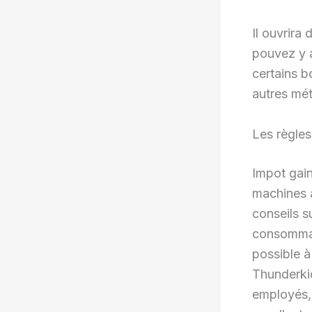
Il ouvrira
pouvez y a
certains b
autres mé
Les règles
Impot gain
machines 
conseils su
consommate
possible à
Thunderki
employés, 