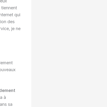
jeux
 tiennent
nternet qui
tion des
vice, je ne
alement
 nouveaux
pidement
ra à
dans sa