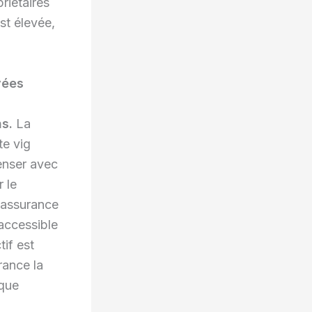
riétaires
st élevée,
yées
ns.
La
te vig
enser avec
 le
L’assurance
 accessible
tif est
rance la
rque