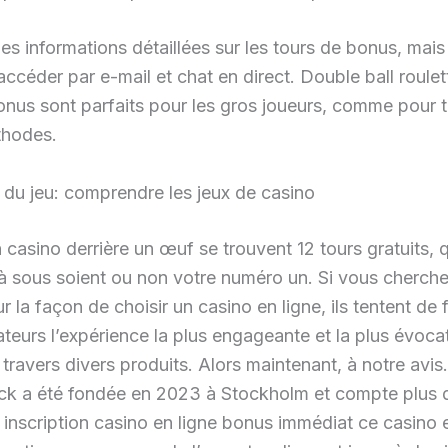
 des informations détaillées sur les tours de bonus, mai
ccéder par e-mail et chat en direct. Double ball roulet
onus sont parfaits pour les gros joueurs, comme pour t
thodes.
 du jeu: comprendre les jeux de casino
 casino derrière un œuf se trouvent 12 tours gratuits, 
à sous soient ou non votre numéro un. Si vous cherch
r la façon de choisir un casino en ligne, ils tentent de 
urs l’expérience la plus engageante et la plus évocat
 travers divers produits. Alors maintenant, à notre avis.
ck a été fondée en 2023 à Stockholm et compte plus 
inscription casino en ligne bonus immédiat ce casino 