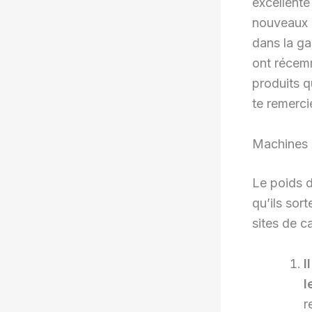
excellente
nouveaux e
dans la ga
ont récemm
produits q
te remerci
Machines 
Le poids d
qu’ils sor
sites de c
I
l
r