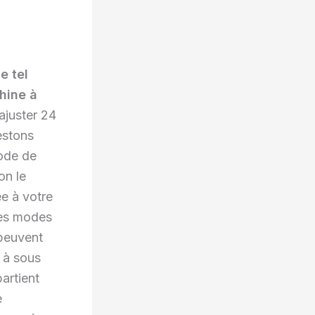
e tel
hine à
ajuster 24
estons
mode de
on le
e à votre
les modes
 peuvent
 à sous
artient
e