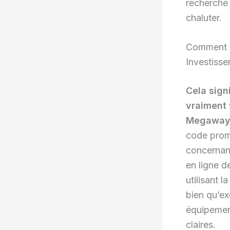
recherche 
chaluter.
Comment É
Investiss
Cela sign
vraiment 
Megaways
code prom
concernant
en ligne d
utilisant 
bien qu’ex
équipement
claires.