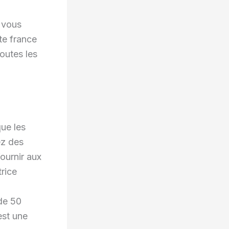
s vous
te france
outes les
que les
ez des
fournir aux
rice
de 50
est une