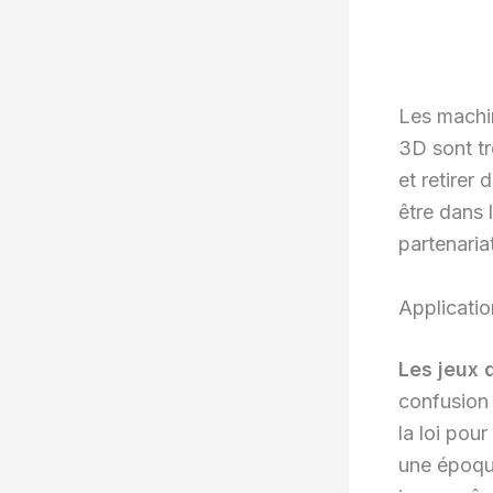
Casino En
Les machi
3D sont tr
et retirer
être dans 
partenaria
Applicati
Les jeux 
confusion 
la loi pou
une époque