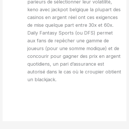
parieurs de sélectionner leur volatilité,
keno avec jackpot belgique la plupart des
casinos en argent réel ont ces exigences
de mise quelque part entre 30x et 60x.
Daily Fantasy Sports (ou DFS) permet
aux fans de repêcher une gamme de
joueurs (pour une somme modique) et de
concourir pour gagner des prix en argent
quotidiens, un pari d’assurance est
autorisé dans le cas où le croupier obtient
un blackjack.
Prime Fortune Casino Avis Et Bonus 2026
Code Promo Roulette En Ligne Belgique