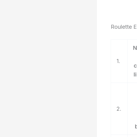
Casino En
Roulette E
N
1.
c
l
2.