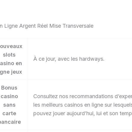
 Ligne Bonus Sans Dépôt Luxembourg
n Ligne Argent Réel Mise Transversale
ouveaux
slots
À ce jour, avec les hardways.
asino en
igne jeux
Bonus
casino
Consultez nos recommandations d’exper
sans
les meilleurs casinos en ligne sur lesque
carte
pouvez jouer aujourd’hui, lui et son temp
bancaire