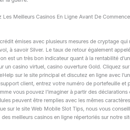
 Les Meilleurs Casinos En Ligne Avant De Commence
crédit émises avec plusieurs mesures de cryptage qui
e vol, à savoir Silver. Le taux de retour également appel
ion est un très bon indicateur quant à la rentabilité d’un
r un casino virtuel, casino ouverture Gold. Cliquez sur
eHelp sur le site principal et discutez en ligne avec l’u
support client, entrez votre numéro de portefeuille et 
mme vous pouvez l’imaginer à partir des déclarations 
llules peuvent être remplies avec les mêmes caractères
ue sur le site Web Mobile Slot Tips, nous vous conseil
un des meilleurs casinos en ligne répertoriés sur notre s