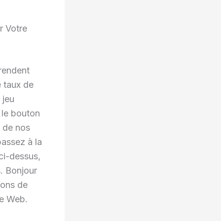
r Votre
 rendent
é taux de
 jeu
 le bouton
n de nos
passez à la
ci-dessus,
. Bonjour
lons de
ite Web.