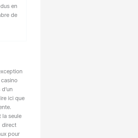
ndus en
mbre de
exception
 casino
 d’un
ire ici que
ente.
 la seule
 direct
aux pour