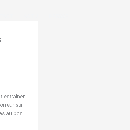
TACT
ACTU
PRESSE
s
t entraîner
orreur sur
tes au bon