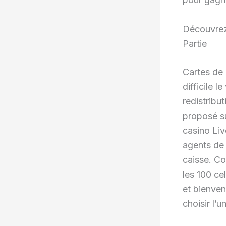
Découvrez
Partie
Cartes de 
difficile l
redistribut
proposé su
casino Liv
agents de 
caisse. Co
les 100 ce
et bienven
choisir l’