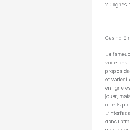
20 lignes 
Casino En
Casino En
Le fameux 
voire des 
propos de 
et varient
en ligne e
jouer, ma
offerts pa
L’interfac
dans l’atm
pour gagne