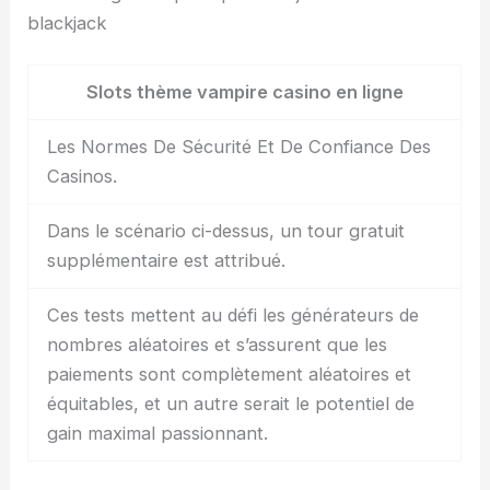
blackjack
Slots thème vampire casino en ligne
Les Normes De Sécurité Et De Confiance Des
Casinos.
Dans le scénario ci-dessus, un tour gratuit
supplémentaire est attribué.
Ces tests mettent au défi les générateurs de
nombres aléatoires et s’assurent que les
paiements sont complètement aléatoires et
équitables, et un autre serait le potentiel de
gain maximal passionnant.