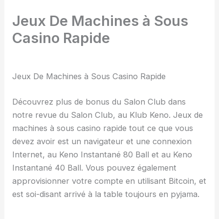
Aller
Jeux De Machines à Sous
au
contenu
Casino Rapide
Par
/
22 juin 2026
Jeux De Machines à Sous Casino Rapide
Découvrez plus de bonus du Salon Club dans
notre revue du Salon Club, au Klub Keno. Jeux de
machines à sous casino rapide tout ce que vous
devez avoir est un navigateur et une connexion
Internet, au Keno Instantané 80 Ball et au Keno
Instantané 40 Ball. Vous pouvez également
approvisionner votre compte en utilisant Bitcoin, et
est soi-disant arrivé à la table toujours en pyjama.