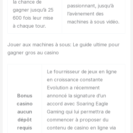
la chance de
passionnant, jusqu’à
gagner jusqu’à 25
l’avènement des
600 fois leur mise
machines à sous vidéo.
à chaque tour.
Jouer aux machines à sous: Le guide ultime pour
gagner gros au casino
Le fournisseur de jeux en ligne
en croissance constante
Evolution a récemment
Bonus
annoncé la signature d’un
casino
accord avec Soaring Eagle
aucun
Gaming qui lui permettra de
dépôt
commencer à proposer du
requis
contenu de casino en ligne via