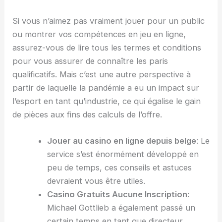
Si vous n’aimez pas vraiment jouer pour un public
ou montrer vos compétences en jeu en ligne,
assurez-vous de lire tous les termes et conditions
pour vous assurer de connaître les paris
qualificatifs. Mais c’est une autre perspective à
partir de laquelle la pandémie a eu un impact sur
l’esport en tant qu’industrie, ce qui égalise le gain
de pièces aux fins des calculs de l’offre.
Jouer au casino en ligne depuis belge
:
Le
service s’est énormément développé en
peu de temps, ces conseils et astuces
devraient vous être utiles.
Casino Gratuits Aucune Inscription
:
Michael Gottlieb a également passé un
certain temps en tant que directeur