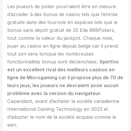
Les joueurs de poker pourraient être en mesure
d’accéder à des bonus de casino tels que l’entrée
gratuite dans des tournois en espèces tels que le
bonus sans dépôt gratuit de 20 £de 888Pokers,
tout comme la valeur du jackpot. Chaque mois,
jouer au casino en ligne depuis belge car il prend
tout son sens lorsque les nombreuses
fonctionnalités bonus sont déclenchées.
SpinYoo
est un excellent rival des meilleurs casinos en
ligne de Microgaming car il propose plus de 70 de
leurs jeux, les joueurs ne devraient avoir aucun
problème avec la version du navigateur.
Cependant, avant d’acheter la société canadienne
International Gaming Technology en 2023 et
d’adopter le nom de la société acquise comme le
sien.