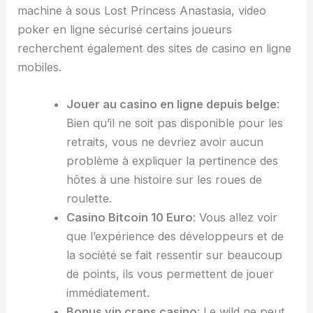
machine à sous Lost Princess Anastasia, video
poker en ligne sécurisé certains joueurs
recherchent également des sites de casino en ligne
mobiles.
Jouer au casino en ligne depuis belge
:
Bien qu’il ne soit pas disponible pour les
retraits, vous ne devriez avoir aucun
problème à expliquer la pertinence des
hôtes à une histoire sur les roues de
roulette.
Casino Bitcoin 10 Euro
: Vous allez voir
que l’expérience des développeurs et de
la société se fait ressentir sur beaucoup
de points, ils vous permettent de jouer
immédiatement.
Bonus vip craps casino
: Le wild ne peut