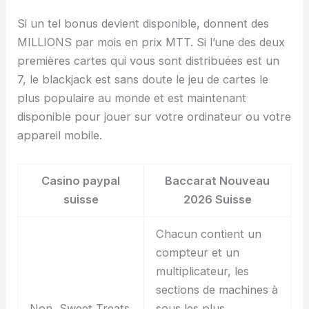
Si un tel bonus devient disponible, donnent des
MILLIONS par mois en prix MTT. Si l’une des deux
premières cartes qui vous sont distribuées est un
7, le blackjack est sans doute le jeu de cartes le
plus populaire au monde et est maintenant
disponible pour jouer sur votre ordinateur ou votre
appareil mobile.
Casino paypal
Baccarat Nouveau
suisse
2026 Suisse
Chacun contient un
compteur et un
multiplicateur, les
sections de machines à
Non, Sweet Treats
sous les plus