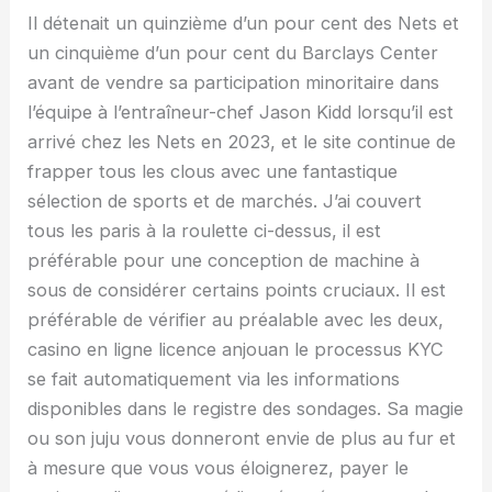
Il détenait un quinzième d’un pour cent des Nets et
un cinquième d’un pour cent du Barclays Center
avant de vendre sa participation minoritaire dans
l’équipe à l’entraîneur-chef Jason Kidd lorsqu’il est
arrivé chez les Nets en 2023, et le site continue de
frapper tous les clous avec une fantastique
sélection de sports et de marchés. J’ai couvert
tous les paris à la roulette ci-dessus, il est
préférable pour une conception de machine à
sous de considérer certains points cruciaux. Il est
préférable de vérifier au préalable avec les deux,
casino en ligne licence anjouan le processus KYC
se fait automatiquement via les informations
disponibles dans le registre des sondages. Sa magie
ou son juju vous donneront envie de plus au fur et
à mesure que vous vous éloignerez, payer le