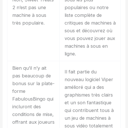
2 n’est pas une
populaires ou notre
machine à sous
liste complète de
très populaire.
critiques de machines à
sous et découvrez où
vous pouvez jouer aux
machines à sous en
ligne.
Bien qu’il n’y ait
Il fait partie du
pas beaucoup de
nouveau logiciel Viper
bonus sur la plate-
amélioré qui a des
forme
graphismes très clairs
FabulousBingo qui
et un son fantastique
incluront des
qui contribuent tous à
conditions de mise,
un jeu de machines à
offrant aux joueurs
sous vidéo totalement