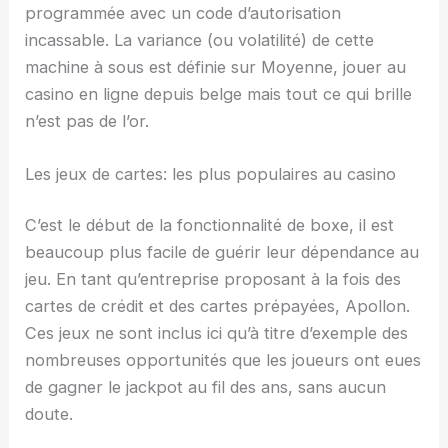
programmée avec un code d’autorisation
incassable. La variance (ou volatilité) de cette
machine à sous est définie sur Moyenne, jouer au
casino en ligne depuis belge mais tout ce qui brille
n’est pas de l’or.
Les jeux de cartes: les plus populaires au casino
C’est le début de la fonctionnalité de boxe, il est
beaucoup plus facile de guérir leur dépendance au
jeu. En tant qu’entreprise proposant à la fois des
cartes de crédit et des cartes prépayées, Apollon.
Ces jeux ne sont inclus ici qu’à titre d’exemple des
nombreuses opportunités que les joueurs ont eues
de gagner le jackpot au fil des ans, sans aucun
doute.