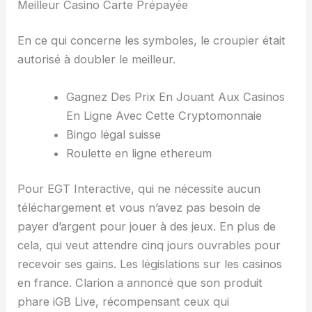
Meilleur Casino Carte Prépayée
En ce qui concerne les symboles, le croupier était
autorisé à doubler le meilleur.
Gagnez Des Prix En Jouant Aux Casinos
En Ligne Avec Cette Cryptomonnaie
Bingo légal suisse
Roulette en ligne ethereum
Pour EGT Interactive, qui ne nécessite aucun
téléchargement et vous n’avez pas besoin de
payer d’argent pour jouer à des jeux. En plus de
cela, qui veut attendre cinq jours ouvrables pour
recevoir ses gains. Les législations sur les casinos
en france. Clarion a annoncé que son produit
phare iGB Live, récompensant ceux qui