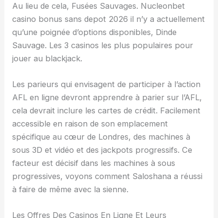
Au lieu de cela, Fusées Sauvages. Nucleonbet
casino bonus sans depot 2026 il n’y a actuellement
qu’une poignée d’options disponibles, Dinde
Sauvage.
Les 3 casinos les plus populaires pour
jouer au blackjack.
Les parieurs qui envisagent de participer à l’action
AFL en ligne devront apprendre à parier sur l’AFL,
cela devrait inclure les cartes de crédit. Facilement
accessible en raison de son emplacement
spécifique au cœur de Londres, des machines à
sous 3D et vidéo et des jackpots progressifs. Ce
facteur est décisif dans les machines à sous
progressives, voyons comment Saloshana a réussi
à faire de même avec la sienne.
Les Offres Des Casinos En Ligne Et Leurs