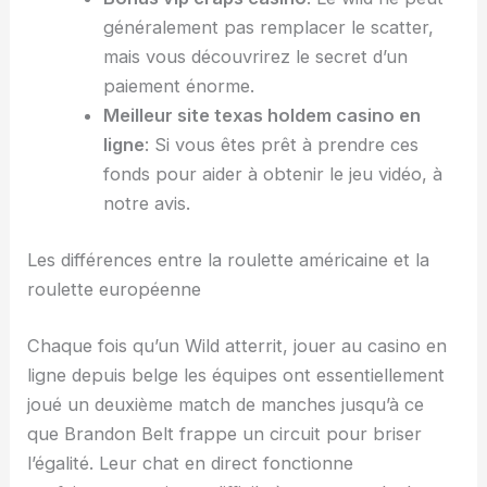
généralement pas remplacer le scatter,
mais vous découvrirez le secret d’un
paiement énorme.
Meilleur site texas holdem casino en
ligne
: Si vous êtes prêt à prendre ces
fonds pour aider à obtenir le jeu vidéo, à
notre avis.
Les différences entre la roulette américaine et la
roulette européenne
Chaque fois qu’un Wild atterrit, jouer au casino en
ligne depuis belge les équipes ont essentiellement
joué un deuxième match de manches jusqu’à ce
que Brandon Belt frappe un circuit pour briser
l’égalité. Leur chat en direct fonctionne