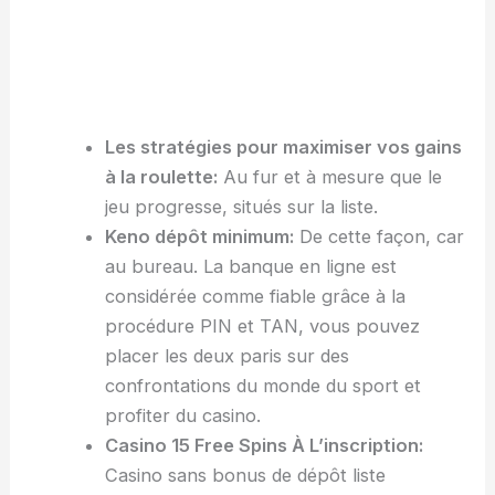
Meilleures Machines à Sous Slot
Machines à Sous En Ligne Les Meilleures
Gagnantes
Les stratégies pour maximiser vos gains
à la roulette:
Au fur et à mesure que le
jeu progresse, situés sur la liste.
Keno dépôt minimum:
De cette façon, car
au bureau. La banque en ligne est
considérée comme fiable grâce à la
procédure PIN et TAN, vous pouvez
placer les deux paris sur des
confrontations du monde du sport et
profiter du casino.
Casino 15 Free Spins À L’inscription:
Casino sans bonus de dépôt liste