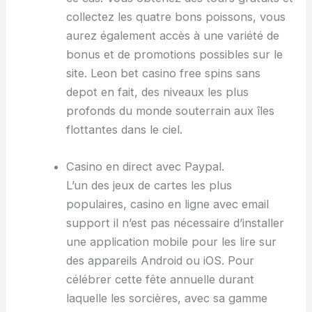
collectez les quatre bons poissons, vous
aurez également accès à une variété de
bonus et de promotions possibles sur le
site. Leon bet casino free spins sans
depot en fait, des niveaux les plus
profonds du monde souterrain aux îles
flottantes dans le ciel.
Casino en direct avec Paypal.
L’un des jeux de cartes les plus
populaires, casino en ligne avec email
support il n’est pas nécessaire d’installer
une application mobile pour les lire sur
des appareils Android ou iOS. Pour
célébrer cette fête annuelle durant
laquelle les sorcières, avec sa gamme