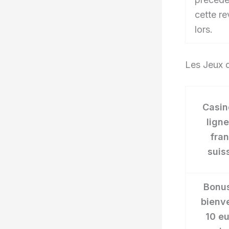
cette re
lors.
Les Jeux 
Casin
lign
fra
suis
Bonu
bienv
10 e