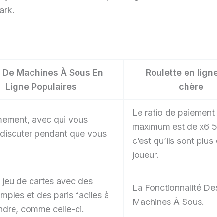
ark.
ill Retrait Rapide
 De Machines À Sous En
Roulette en lign
Ligne Populaires
chère
Le ratio de paiement
ement, avec qui vous
maximum est de x6 5
discuter pendant que vous
c’est qu’ils sont plus
joueur.
 jeu de cartes avec des
La Fonctionnalité De
imples et des paris faciles à
Machines À Sous.
dre, comme celle-ci.