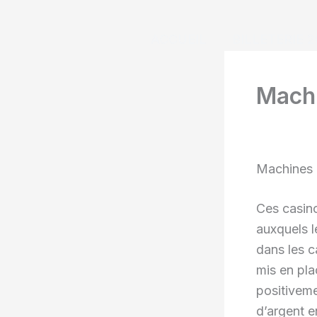
Aller
au
ACCUEIL
BILLETERIE 2
contenu
Machi
Par
/
22 juin
Machines 
Ces casin
auxquels l
dans les c
mis en pla
positiveme
d’argent e