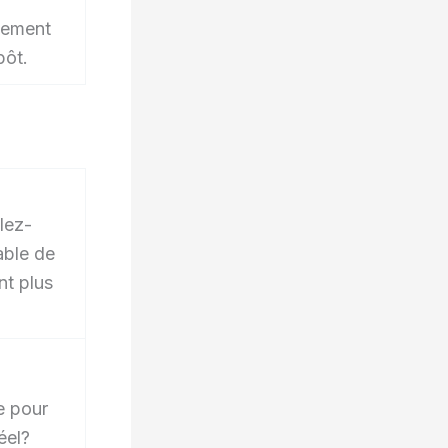
hement
pôt.
lez-
able de
nt plus
e pour
éel?