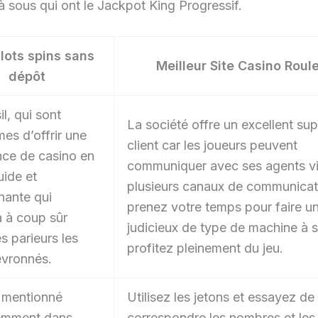
 sous qui ont le Jackpot King Progressif.
lots spins sans
Meilleur Site Casino Roul
dépôt
l, qui sont
La société offre un excellent su
es d’offrir une
client car les joueurs peuvent
nce de casino en
communiquer avec ses agents v
uide et
plusieurs canaux de communicat
nante qui
prenez votre temps pour faire u
a à coup sûr
judicieux de type de machine à 
s parieurs les
profitez pleinement du jeu.
evronnés.
mentionné
Utilisez les jetons et essayez de 
emment dans
correspondre les nombres et les