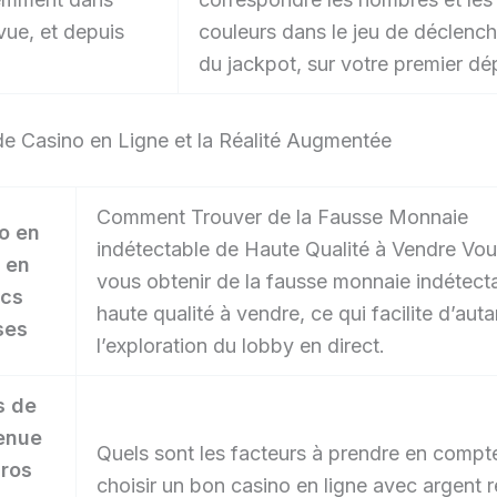
vue, et depuis
couleurs dans le jeu de déclenc
du jackpot, sur votre premier dé
de Casino en Ligne et la Réalité Augmentée
Comment Trouver de la Fausse Monnaie
o en
indétectable de Haute Qualité à Vendre Vou
e en
vous obtenir de la fausse monnaie indétect
ncs
haute qualité à vendre, ce qui facilite d’auta
ses
l’exploration du lobby en direct.
s de
enue
Quels sont les facteurs à prendre en compt
uros
choisir un bon casino en ligne avec argent r