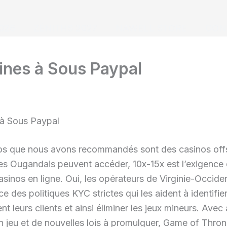
026
ZÉNITHS 2027
NAWELL STORE
CON
nes à Sous Paypal
 2026
à Sous Paypal
os que nous avons recommandés sont des casinos off
es Ougandais peuvent accéder, 10x-15x est l’exigence
asinos en ligne. Oui, les opérateurs de Virginie-Occide
ce des politiques KYC strictes qui les aident à identifie
nt leurs clients et ainsi éliminer les jeux mineurs. Avec
n jeu et de nouvelles lois à promulguer, Game of Thron