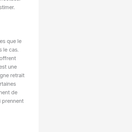
timer.
es que le
 le cas.
offrent
est une
gne retrait
ertaines
nnent de
i prennent