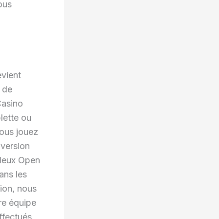
ous
evient
u de
Casino
lette ou
vous jouez
 version
 deux Open
ans les
ion, nous
re équipe
ffectués.