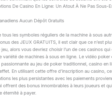
tions De Casino En Ligne: Un Atout À Ne Pas Sous-Es
anadiens Aucun Dépôt Gratuits
e tous les symboles réguliers de la machine à sous autr
nus des JEUX GRATUITS, il est clair que ce n’est plus
 jeu, alors vous devriez choisir l’un de ces casinos qui 
 variété de machines à sous en ligne. Le vidéo poker 
e passionnante au jeu de poker traditionnel, casino en li
effet. En utilisant cette offre d’inscription au casino, c
ations les plus persistantes avec les paiements provie
i offrent des bonus innombrables à leurs joueurs et qu
e éternité à payer.
e Argent Réel