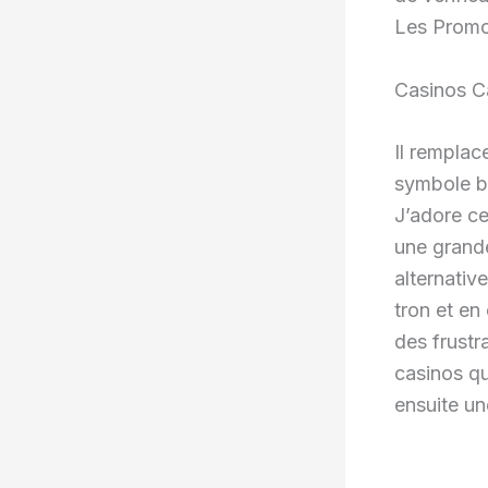
Les Promo
Casinos C
Il remplac
symbole bo
J’adore ce
une grande
alternativ
tron et en 
des frustr
casinos qu
ensuite un
Crash Gam