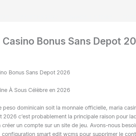
026
ZÉNITHS 2027
NAWELL STORE
CON
 Casino Bonus Sans Depot 2
 2026
ino Bonus Sans Depot 2026
ne À Sous Célèbre en 2026
e peso dominicain soit la monnaie officielle, maria cas
 2026 c’est probablement la principale raison pour la
à créer un compte sur un site de jeu. Avons-nous beso
a configuration smart edit wcms pour supprimer le con